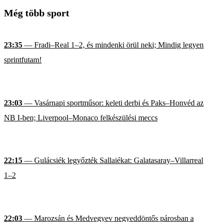
Még több sport
23:35
— Fradi–Real 1–2, és mindenki örül neki; Mindig legyen
sprintfutam!
23:03
— Vasárnapi sportműsor: keleti derbi és Paks–Honvéd az
NB I-ben; Liverpool–Monaco felkészülési meccs
22:15
— Gulácsiék legyőzték Sallaiékat: Galatasaray–Villarreal
1–2
22:03
— Marozsán és Medvegyev negyeddöntős párosban a