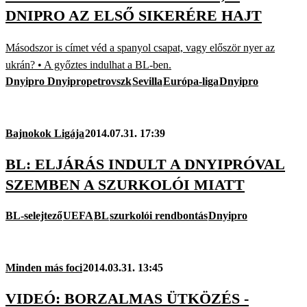
DNIPRO AZ ELSŐ SIKERÉRE HAJT
Másodszor is címet véd a spanyol csapat, vagy először nyer az
ukrán? • A győztes indulhat a BL-ben.
Dnyipro Dnyipropetrovszk
Sevilla
Európa-liga
Dnyipro
Bajnokok Ligája
2014.07.31. 17:39
BL: ELJÁRÁS INDULT A DNYIPRÓVAL
SZEMBEN A SZURKOLÓI MIATT
BL-selejtező
UEFA
BL
szurkolói rendbontás
Dnyipro
Minden más foci
2014.03.31. 13:45
VIDEÓ: BORZALMAS ÜTKÖZÉS -