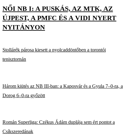
NŐI NB I: A PUSKÁS, AZ MTK, AZ
ÚJPEST, A PMFC ÉS A VIDI NYERT
NYITÁNYON
Stollárék párosa kiesett a nyolcaddöntőben a torontói
tenisztornán
Három kiütés az NB III-ban: a Kaposvár és a Gyula 7–0-ra, a
Dorog 6–0-ra győzött
Román Superliga: Czékus Ádám duplája sem ért pontot a
Csíkszeredának