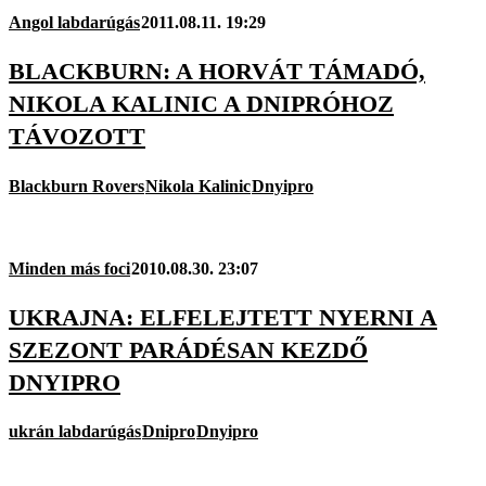
Angol labdarúgás
2011.08.11. 19:29
BLACKBURN: A HORVÁT TÁMADÓ,
NIKOLA KALINIC A DNIPRÓHOZ
TÁVOZOTT
Blackburn Rovers
Nikola Kalinic
Dnyipro
Minden más foci
2010.08.30. 23:07
UKRAJNA: ELFELEJTETT NYERNI A
SZEZONT PARÁDÉSAN KEZDŐ
DNYIPRO
ukrán labdarúgás
Dnipro
Dnyipro