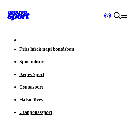
Friss hírek napi bontásban
Sportműsor
Képes Sport
Csupasport
Hátsó füves
Utánpótlássport