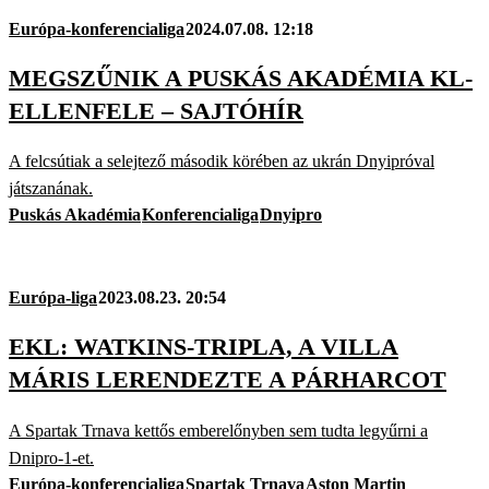
Európa-konferencialiga
2024.07.08. 12:18
MEGSZŰNIK A PUSKÁS AKADÉMIA KL-
ELLENFELE – SAJTÓHÍR
A felcsútiak a selejtező második körében az ukrán Dnyipróval
játszanának.
Puskás Akadémia
Konferencialiga
Dnyipro
Európa-liga
2023.08.23. 20:54
EKL: WATKINS-TRIPLA, A VILLA
MÁRIS LERENDEZTE A PÁRHARCOT
A Spartak Trnava kettős emberelőnyben sem tudta legyűrni a
Dnipro-1-et.
Európa-konferencialiga
Spartak Trnava
Aston Martin