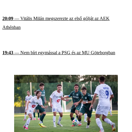
20:09
— Vitális Milán megszerezte az első gólját az AEK
Athénban
19:43
— Nem bírt egymással a PSG és az MU Göteborgban