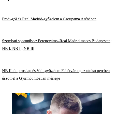
Fradi-gól és Real Madrid-győzelem a Groupama Arénában
Szombati sportműsor: Ferencváros–Real Madrid meccs Budapesten;
NB I, NB II, NB III
NB II: öt piros lap és Vidi-győzelem Fehérváron; az utolsó percben
úszott el a Gyirmót hibátlan mérlege