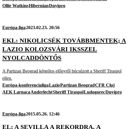
Ollie Watkins
Hibernian
Dnyipro
Európa-liga
2023.02.23. 20:56
EKL: NIKOLICSÉK TOVÁBBMENTEK; A
LAZIO KOLOZSVÁRI IKSSZEL
NYOLCADDÖNTŐS
A Partizan Beograd kétgólos előnyről búcsúzott a Sheriff Tiraspol
ellen.
Európa-konferencialiga
Lazio
Partizan Beograd
CFR Cluj
AEK Larnaca
Anderlecht
Sheriff Tiraspol
Ludogorec
Dnyipro
Európa-liga
2015.05.26. 12:46
EL: A SEVILLA A REKORDRA, A