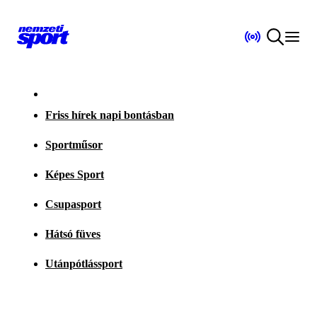
Friss hírek napi bontásban
Sportműsor
Képes Sport
Csupasport
Hátsó füves
Utánpótlássport