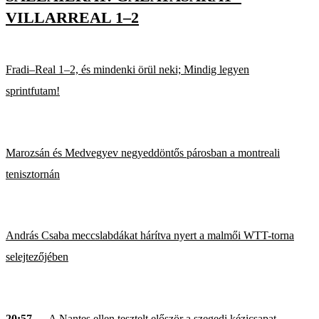
VILLARREAL 1–2
Fradi–Real 1–2, és mindenki örül neki; Mindig legyen
sprintfutam!
Marozsán és Medvegyev negyeddöntős párosban a montreali
tenisztornán
András Csaba meccslabdákat hárítva nyert a malmői WTT-torna
selejtezőjében
20:57
— A Nantes ellen tesztelt először a szegedi kézicsapat