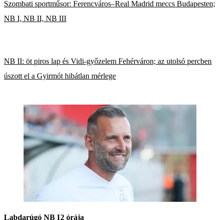
Szombati sportműsor: Ferencváros–Real Madrid meccs Budapesten;
NB I, NB II, NB III
NB II: öt piros lap és Vidi-győzelem Fehérváron; az utolsó percben
úszott el a Gyirmót hibátlan mérlege
Labdarúgó NB I
2 órája