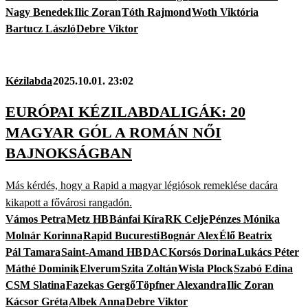
Nagy Benedek
Ilic Zoran
Tóth Rajmond
Woth Viktória
Bartucz László
Debre Viktor
Kézilabda
2025.10.01. 23:02
EURÓPAI KÉZILABDALIGÁK: 20
MAGYAR GÓL A ROMÁN NŐI
BAJNOKSÁGBAN
Más kérdés, hogy a Rapid a magyar légiósok remeklése dacára
kikapott a fővárosi rangadón.
Vámos Petra
Metz HB
Bánfai Kíra
RK Celje
Pénzes Mónika
Molnár Korinna
Rapid Bucuresti
Bognár Alex
Élő Beatrix
Pál Tamara
Saint-Amand HB
DAC
Korsós Dorina
Lukács Péter
Máthé Dominik
Elverum
Szita Zoltán
Wisla Plock
Szabó Edina
CSM Slatina
Fazekas Gergő
Töpfner Alexandra
Ilic Zoran
Kácsor Gréta
Albek Anna
Debre Viktor