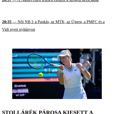
20:35
— Női NB I: a Puskás, az MTK, az Újpest, a PMFC és a
Vidi nyert nyitányon
STOLLÁRÉK PÁROSA KIESETT A