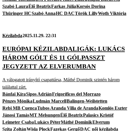
Szabó Laura
Élő Beatrix
Farkas Júlia
Korsós Dorina
Thüringer HC
Szabó Anna
HC DAC
Török Lilly
Woth Viktória
Kézilabda
2025.11.29. 22:31
EURÓPAI KÉZILABDALIGÁK: LUKÁCS
HÁROM GÓLT ÉS 11 GÓLPASSZT
JEGYZETT AZ ELVERUMBAN
A válogatott irányító csapattársa, Máthé Dominik szintén három
találattal zárt.
Bánfai Kíra
Sipos Adrián
Frigoríficos del Morrazo
Pénzes Mónika
Ludmán Marcell
Balingen-Weilstetten
Rebi MB Cuenca
Tubos Aranda Villa de Aranda
Komlós Eszter
Jánosi Tamás
MT Melsungen
Élő Beatrix
Palasics Kristóf
Leimeter Csaba
Lukács Péter
Máthé Dominik
Elverum
Szita Zoltán
Wisla Plock
Fazekas Gergő
DAC női kézilabda