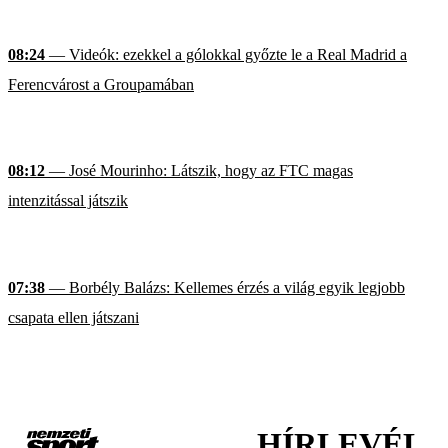
08:24
— Videók: ezekkel a gólokkal győzte le a Real Madrid a
Ferencvárost a Groupamában
08:12
— José Mourinho: Látszik, hogy az FTC magas
intenzitással játszik
07:38
— Borbély Balázs: Kellemes érzés a világ egyik legjobb
csapata ellen játszani
HÍRLEVÉL