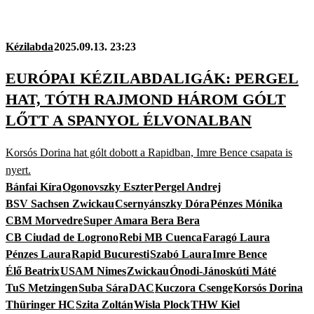
Kézilabda
2025.09.13. 23:23
EURÓPAI KÉZILABDALIGÁK: PERGEL
HAT, TÓTH RAJMOND HÁROM GÓLT
LŐTT A SPANYOL ÉLVONALBAN
Korsós Dorina hat gólt dobott a Rapidban, Imre Bence csapata is
nyert.
Bánfai Kíra
Ogonovszky Eszter
Pergel Andrej
BSV Sachsen Zwickau
Csernyánszky Dóra
Pénzes Mónika
CBM Morvedre
Super Amara Bera Bera
CB Ciudad de Logrono
Rebi MB Cuenca
Faragó Laura
Pénzes Laura
Rapid Bucuresti
Szabó Laura
Imre Bence
Élő Beatrix
USAM Nimes
Zwickau
Ónodi-Jánoskúti Máté
TuS Metzingen
Suba Sára
DAC
Kuczora Csenge
Korsós Dorina
Thüringer HC
Szita Zoltán
Wisla Plock
THW Kiel