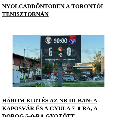
NYOLCADDÖNTŐBEN A TORONTÓI
TENISZTORNÁN
HÁROM KIÜTÉS AZ NB III-BAN: A
KAPOSVÁR ÉS A GYULA 7–0-RA, A
DOROG 6–0-RA GYŐZÖTT