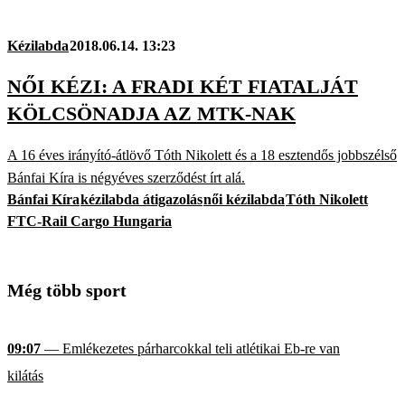
Kézilabda
2018.06.14. 13:23
NŐI KÉZI: A FRADI KÉT FIATALJÁT
KÖLCSÖNADJA AZ MTK-NAK
A 16 éves irányító-átlövő Tóth Nikolett és a 18 esztendős jobbszélső
Bánfai Kíra is négyéves szerződést írt alá.
Bánfai Kíra
kézilabda átigazolás
női kézilabda
Tóth Nikolett
FTC-Rail Cargo Hungaria
Még több sport
09:07
— Emlékezetes párharcokkal teli atlétikai Eb-re van
kilátás