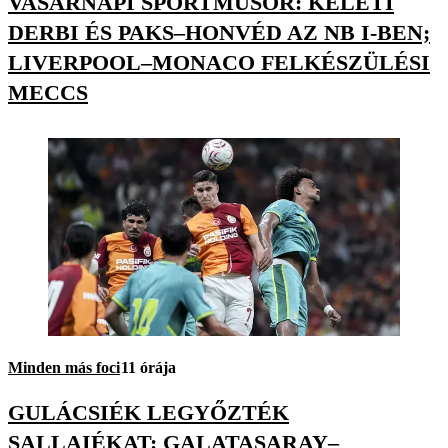
VASÁRNAPI SPORTMŰSOR: KELETI
DERBI ÉS PAKS–HONVÉD AZ NB I-BEN;
LIVERPOOL–MONACO FELKÉSZÜLÉSI
MECCS
Minden más foci
11 órája
GULÁCSIÉK LEGYŐZTÉK
SALLAIÉKAT: GALATASARAY–