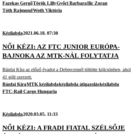
Fazekas Gergő
Török Lilly
Győri Barbara
Ilic Zoran
Tóth Rajmond
Woth Viktória
Kézilabda
2021.06.18. 07:30
NŐI KÉZI: AZ FTC JUNIOR EURÓPA-
BAJNOKA AZ MTK-NÁL FOLYTATJA
Bánfai Kíra az előző évadot a Debrecennél töltötte kölcsönben, ahol
41 gólt szerzett.
Bánfai Kíra
MTK kézilabda
kézilabda átigazolás
kézilabda
FTC-Rail Cargo Hungaria
Kézilabda
2020.03.05. 11:33
NŐI KÉZI: A FRADI FIATAL SZÉLSŐJE