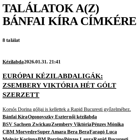
TALÁLATOK A(Z)
BÁNFAI KÍRA
CÍMKÉRE
8 találat
Kézilabda
2026.01.31. 21:41
EURÓPAI KÉZILABDALIGÁK:
ZSEMBERY VIKTÓRIA HÉT GÓLT
SZERZETT
Korsós Dorina góljai is kellettek a Rapid Bucuresti győzelméhez.
Bánfai Kíra
Ogonovszky Eszter
női kézilabda
BSV Sachsen Zwickau
Zsembery Viktória
Pénzes Mónika
CBM Morvedre
Super Amara Bera Bera
Faragó Luca
Molnár Korinna
BM Porrino
Pénzes Laura
Rapid Bucuresti