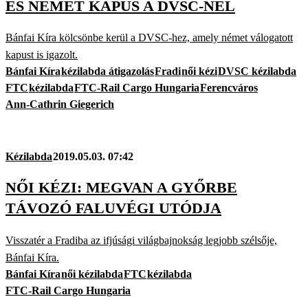
ÉS NÉMET KAPUS A DVSC-NÉL
Bánfai Kíra kölcsönbe kerül a DVSC-hez, amely német válogatott
kapust is igazolt.
Bánfai Kíra
kézilabda átigazolás
Fradi
női kézi
DVSC kézilabda
FTC
kézilabda
FTC-Rail Cargo Hungaria
Ferencváros
Ann-Cathrin Giegerich
Kézilabda
2019.05.03. 07:42
NŐI KÉZI: MEGVAN A GYŐRBE
TÁVOZÓ FALUVÉGI UTÓDJA
Visszatér a Fradiba az ifjúsági világbajnokság legjobb szélsője,
Bánfai Kíra.
Bánfai Kíra
női kézilabda
FTC
kézilabda
FTC-Rail Cargo Hungaria