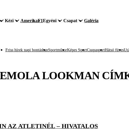
Kézi
Amerika
F1
Egyéni
Csapat
Galéria
Friss hírek napi bontásban
Sportműsor
Képes Sport
Csupasport
Hátsó füves
Utá
EMOLA LOOKMAN
CÍM
N AZ ATLETINÉL – HIVATALOS