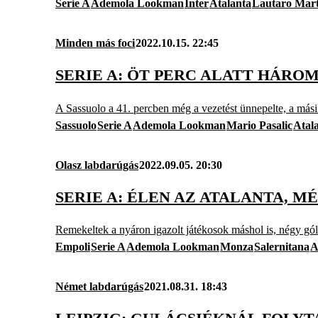
Serie A
Ademola Lookman
Inter
Atalanta
Lautaro Mart
Minden más foci
2022.10.15. 22:45
SERIE A: ÖT PERC ALATT HÁRO
A Sassuolo a 41. percben még a vezetést ünnepelte, a másik
Sassuolo
Serie A
Ademola Lookman
Mario Pasalic
Atal
Olasz labdarúgás
2022.09.05. 20:30
SERIE A: ÉLEN AZ ATALANTA, 
Remekeltek a nyáron igazolt játékosok máshol is, négy gólt
Empoli
Serie A
Ademola Lookman
Monza
Salernitana
A
Német labdarúgás
2021.08.31. 18:43