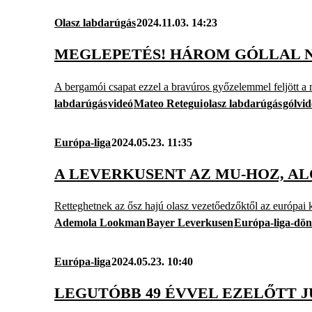
Olasz labdarúgás
2024.11.03. 14:23
MEGLEPETÉS! HÁROM GÓLLAL N
A bergamói csapat ezzel a bravúros győzelemmel feljött a 
labdarúgás
videó
Mateo Retegui
olasz labdarúgás
gólvid
Európa-liga
2024.05.23. 11:35
A LEVERKUSENT AZ MU-HOZ, A
Retteghetnek az ősz hajú olasz vezetőedzőktől az európai 
Ademola Lookman
Bayer Leverkusen
Európa-liga-dön
Európa-liga
2024.05.23. 10:40
LEGUTÓBB 49 ÉVVEL EZELŐTT 