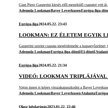
Gian Piero Gasperini kiesés elől menekülő csapatot vett át 
Ademola Lookman
Bayer Leverkusen
Európa-liga-dön
Európa-liga
2024.05.22. 23:43
LOOKMAN: EZ ÉLETEM EGYIK L
Gasperini szerint csapata megérdemelte a kupagyőzelmet,
Ademola Lookman
Európa-liga-döntő
El-döntő
Atalant
Európa-liga
2024.05.22. 21:34
VIDEÓ: LOOKMAN TRIPLÁJÁVAL 
Vajon innen is képes visszakapaszkodni a Bayer Leverkus
Ademola Lookman
Bayer Leverkusen
Atalanta
Európa-
Olasz labdarúgás
2023.01.22. 22:46