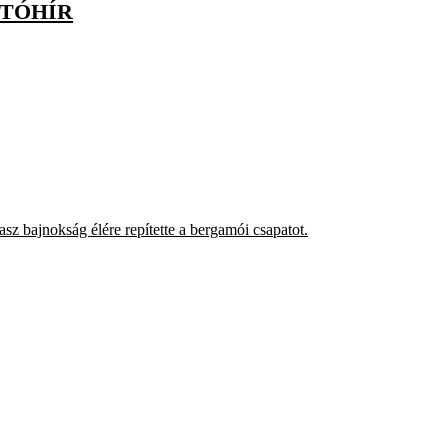
JTÓHÍR
asz bajnokság élére repítette a bergamói csapatot.