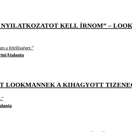
N NYILATKOZATOT KELL ÍRNOM” – LO
am a felelősséget.”
ini
Atalanta
TT LOOKMANNEK A KIHAGYOTT TIZENE
.”
alanta