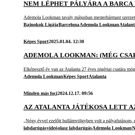
NEM LÉPHET PÁLYÁRA A BARCA 
Ademola Lookman tavaly májusban mesterhármast szerzett 
Bajnokok Ligája
Barcelona
Ademola Lookman
Atalant
Képes Sport
2025.01.04. 12:30
ADEMOLA LOOKMAN: (MÉG CSAK
Elképesztő év van az Atalanta 27 éves nigériai csatára mögö
Ademola Lookman
Képes Sport
Atalanta
Minden más foci
2024.12.17. 09:56
AZ ATALANTA JÁTÉKOSA LETT 
„Négy évvel ezelőtt hullámvölgyben volt a pályafutásom, mo
labdarúgás
videó
olasz labdarúgás
Ademola Lookman
N