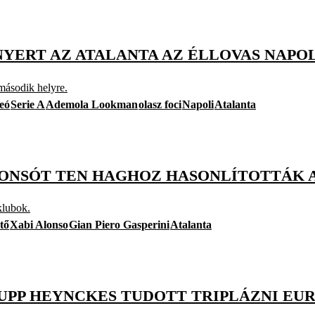
YERT AZ ATALANTA AZ ÉLLOVAS NAPO
második helyre.
eó
Serie A
Ademola Lookman
olasz foci
Napoli
Atalanta
LONSÓT TEN HAGHOZ HASONLÍTOTTÁK 
klubok.
tő
Xabi Alonso
Gian Piero Gasperini
Atalanta
JUPP HEYNCKES TUDOTT TRIPLÁZNI EU