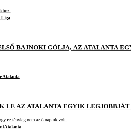
akhoz.
 Liga
LSŐ BAJNOKI GÓLJA, AZ ATALANTA EG
e
Atalanta
 LE AZ ATALANTA EGYIK LEGJOBBJÁT 
hogy ez tényleg nem az ő napjuk volt.
ni
Atalanta