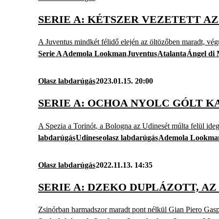
SERIE A: KÉTSZER VEZETETT A
A Juventus mindkét félidő elején az öltözőben maradt, vég
Serie A
Ademola Lookman
Juventus
Atalanta
Ángel di
Olasz labdarúgás
2023.01.15. 20:00
SERIE A: OCHOA NYOLC GÓLT K
A Spezia a Torinót, a Bologna az Udinesét múlta felül ide
labdarúgás
Udinese
olasz labdarúgás
Ademola Lookma
Olasz labdarúgás
2022.11.13. 14:35
SERIE A: DZEKO DUPLÁZOTT, AZ
Zsinórban harmadszor maradt pont nélkül Gian Piero Gasper