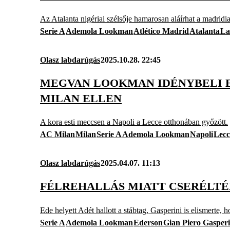
Az Atalanta nigériai szélsője hamarosan aláírhat a madridi
Serie A
Ademola Lookman
Atlético Madrid
Atalanta
La
Olasz labdarúgás
2025.10.28. 22:45
MEGVAN LOOKMAN IDÉNYBELI E
MILAN ELLEN
A kora esti meccsen a Napoli a Lecce otthonában győzött.
AC Milan
Milan
Serie A
Ademola Lookman
Napoli
Lecc
Olasz labdarúgás
2025.04.07. 11:13
FÉLREHALLÁS MIATT CSERÉLTÉK
Ede helyett Adét hallott a stábtag, Gasperini is elismerte, 
Serie A
Ademola Lookman
Ederson
Gian Piero Gasperi