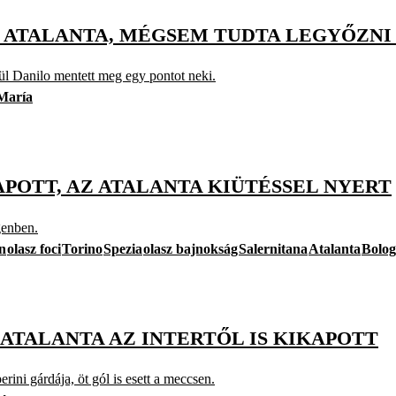
Z ATALANTA, MÉGSEM TUDTA LEGYŐZNI
ül Danilo mentett meg egy pontot neki.
 María
APOTT, AZ ATALANTA KIÜTÉSSEL NYERT
genben.
n
olasz foci
Torino
Spezia
olasz bajnokság
Salernitana
Atalanta
Bolo
 ATALANTA AZ INTERTŐL IS KIKAPOTT
ini gárdája, öt gól is esett a meccsen.