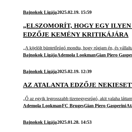
Bajnokok Ligája
2025.02.19. 15:59
„ELSZOMORÍT, HOGY EGY ILYE
EDZŐJE KEMÉNY KRITIKÁJÁRA
„A kijelölt büntetőrúgó mondta, hogy rúgjam én, és vállalt
Bajnokok Ligája
Ademola Lookman
Gian Piero Gasper
Bajnokok Ligája
2025.02.19. 12:39
AZ ATALANTA EDZŐJE NEKIESE
„Ő az egyik legrosszabb tizenegyesrúgó, akit valaha láttam
Ademola Lookman
FC Bruges
Gian Piero Gasperini
At
Bajnokok Ligája
2025.01.28. 14:53