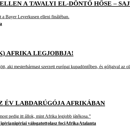
ELLEN A TAVALYI EL-DÖNTŐ HŐSE – SA
a Bayer Leverkusen elleni fináléban.
a
) AFRIKA LEGJOBBJA!
tt, aki mesterhármast szerzett európai kupadöntőben, és góljaival az ol
AZ ÉV LABDARÚGÓJA AFRIKÁBAN
st pedig itt állok, mint Afrika legjobb játékosa.”
igéria
nigériai válogatott
olasz foci
Afrika
Atalanta