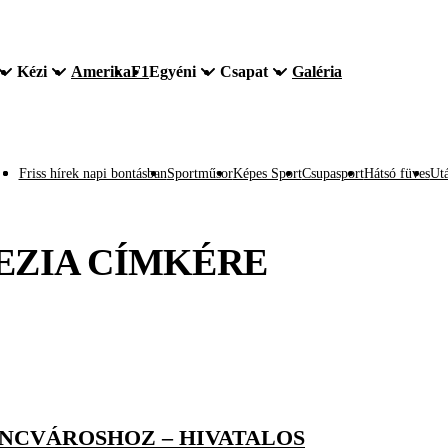
Kézi
Amerika
F1
Egyéni
Csapat
Galéria
Friss hírek napi bontásban
Sportműsor
Képes Sport
Csupasport
Hátsó füves
Utá
EZIA
CÍMKÉRE
ENCVÁROSHOZ – HIVATALOS