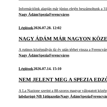
Információink alapján már június elején beszámoltunk a 31 
Nagy Ádám
Spezia
Ferencváros
Légiósok
2026.07.28. 12:02
NAGY ÁDÁM MÁR NAGYON KÖZEL
A rutinos középpályás tíz év után térhet vissza a Ferencvár
Nagy Ádám
Spezia
Ferencváros
Légiósok
2026.07.14. 15:10
NEM JELENT MEG A SPEZIA ED
A La Nazione szerint a 88-szoros magyar válogatott közép
labdarúgó NB I
átigazolás
Nagy Ádám
Spezia
Ferencvá