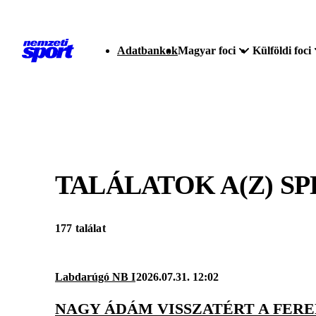
Adatbankok
Magyar foci
Külföldi foci
TALÁLATOK A(Z)
SP
177 találat
Labdarúgó NB I
2026.07.31. 12:02
NAGY ÁDÁM VISSZATÉRT A FER