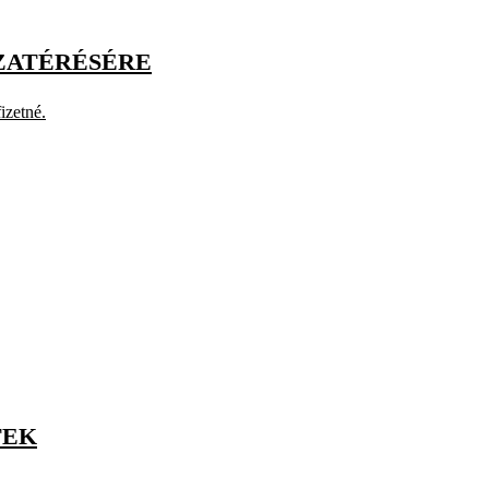
AZATÉRÉSÉRE
izetné.
TEK