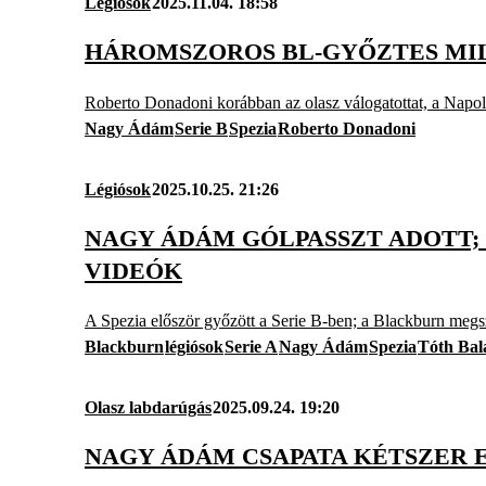
Légiósok
2025.11.04. 18:58
HÁROMSZOROS BL-GYŐZTES MIL
Roberto Donadoni korábban az olasz válogatottat, a Napolit
Nagy Ádám
Serie B
Spezia
Roberto Donadoni
Légiósok
2025.10.25. 21:26
NAGY ÁDÁM GÓLPASSZT ADOTT; 
VIDEÓK
A Spezia először győzött a Serie B-ben; a Blackburn megs
Blackburn
légiósok
Serie A
Nagy Ádám
Spezia
Tóth Bal
Olasz labdarúgás
2025.09.24. 19:20
NAGY ÁDÁM CSAPATA KÉTSZER 