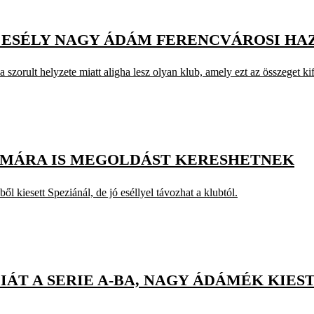
T ESÉLY NAGY ÁDÁM FERENCVÁROSI H
 szorult helyzete miatt aligha lesz olyan klub, amely ezt az összeget kif
ÁMÁRA IS MEGOLDÁST KERESHETNEK
l kiesett Speziánál, de jó eséllyel távozhat a klubtól.
IÁT A SERIE A-BA, NAGY ÁDÁMÉK KIES