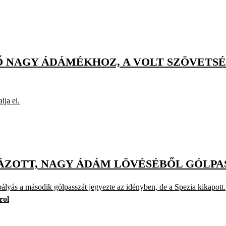
 NAGY ÁDÁMÉKHOZ, A VOLT SZÖVETSÉ
lja el.
ÁZOTT, NAGY ÁDÁM LÖVÉSÉBŐL GÓLPA
pályás a második gólpasszát jegyezte az idényben, de a Spezia kikapott.
rol