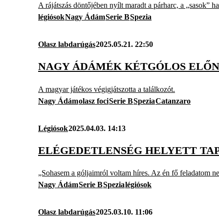
A rájátszás döntőjében nyílt maradt a párharc, a „sasok” haz
légiósok
Nagy Ádám
Serie B
Spezia
Olasz labdarúgás
2025.05.21. 22:50
NAGY ÁDÁMÉK KÉTGÓLOS ELŐNY
A magyar játékos végigjátszotta a találkozót.
Nagy Ádám
olasz foci
Serie B
Spezia
Catanzaro
Légiósok
2025.04.03. 14:13
ELÉGEDETLENSÉG HELYETT TAPS
„Sohasem a góljaimról voltam híres. Az én fő feladatom nem
Nagy Ádám
Serie B
Spezia
légiósok
Olasz labdarúgás
2025.03.10. 11:06