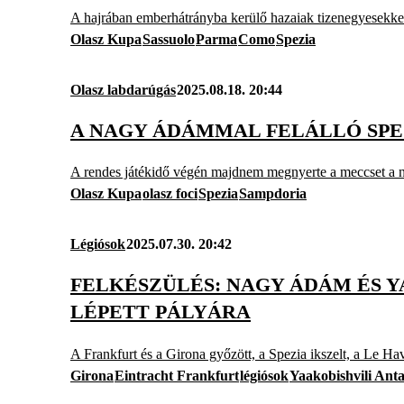
A hajrában emberhátrányba kerülő hazaiak tizenegyesekkel 
Olasz Kupa
Sassuolo
Parma
Como
Spezia
Olasz labdarúgás
2025.08.18. 20:44
A NAGY ÁDÁMMAL FELÁLLÓ SPE
A rendes játékidő végén majdnem megnyerte a meccset a 
Olasz Kupa
olasz foci
Spezia
Sampdoria
Légiósok
2025.07.30. 20:42
FELKÉSZÜLÉS: NAGY ÁDÁM ÉS Y
LÉPETT PÁLYÁRA
A Frankfurt és a Girona győzött, a Spezia ikszelt, a Le Hav
Girona
Eintracht Frankfurt
légiósok
Yaakobishvili Anta