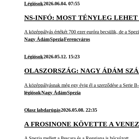
Légiósok
2026.06.04. 07:55
NS-INFÓ: MOST TÉNYLEG LEHE
A középpályás értékét 700 ezer euróra becsülik, de a Spezia
Nagy Ádám
Spezia
Ferencváros
Légiósok
2026.05.12. 15:23
OLASZORSZÁG: NAGY ÁDÁM SZ
A középpályásnak még egy évig él a szerződése a Serie B-bő
légiósok
Nagy Ádám
Spezia
Olasz labdarúgás
2026.05.08. 22:35
A FROSINONE KÖVETTE A VENEZ
A Spezia mellett a Pescara és a Reggiana is búcsúzott.