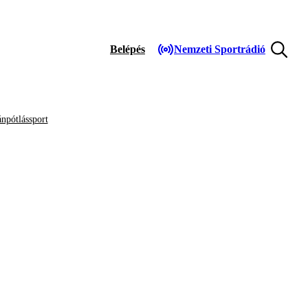
Belépés
Nemzeti Sportrádió
npótlássport