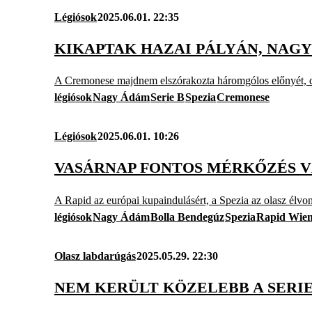
Légiósok
2025.06.01. 22:35
KIKAPTAK HAZAI PÁLYÁN, NAGY
A Cremonese majdnem elszórakozta háromgólos előnyét, de
légiósok
Nagy Ádám
Serie B
Spezia
Cremonese
Légiósok
2025.06.01. 10:26
VASÁRNAP FONTOS MÉRKŐZÉS V
A Rapid az európai kupaindulásért, a Spezia az olasz élvon
légiósok
Nagy Ádám
Bolla Bendegúz
Spezia
Rapid Wie
Olasz labdarúgás
2025.05.29. 22:30
NEM KERÜLT KÖZELEBB A SERIE