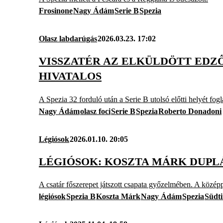
Frosinone
Nagy Ádám
Serie B
Spezia
Olasz labdarúgás
2026.03.23. 17:02
VISSZATÉR AZ ELKÜLDÖTT EDZŐ
HIVATALOS
A Spezia 32 forduló után a Serie B utolsó előtti helyét fogla
Nagy Ádám
olasz foci
Serie B
Spezia
Roberto Donadoni
Légiósok
2026.01.10. 20:05
LÉGIÓSOK: KOSZTA MÁRK DUPL
A csatár főszerepet játszott csapata győzelmében. A közép
légiósok
Spezia B
Koszta Márk
Nagy Ádám
Spezia
Südti