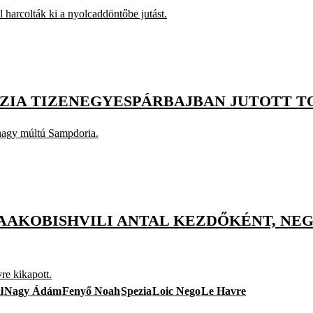
harcolták ki a nyolcaddöntőbe jutást.
ZIA TIZENEGYESPÁRBAJBAN JUTOTT T
nagy múltú Sampdoria.
AAKOBISHVILI ANTAL KEZDŐKÉNT, NE
re kikapott.
l
Nagy Ádám
Fenyő Noah
Spezia
Loic Nego
Le Havre