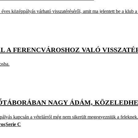
éves középpályás várható visszatéréséről, amit ma jelentett be a klub a 
 A FERENCVÁROSHOZ VALÓ VISSZATÉR
osba.
ZŐTÁBORÁBAN NAGY ÁDÁM, KÖZELEDHET
pályás kapcsán a vételárról még nem sikerült megegyezniük a feleknek
ros
Serie C