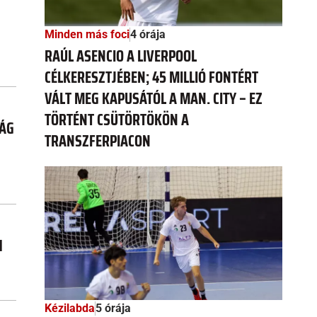
Minden más foci
4 órája
RAÚL ASENCIO A LIVERPOOL
CÉLKERESZTJÉBEN; 45 MILLIÓ FONTÉRT
VÁLT MEG KAPUSÁTÓL A MAN. CITY – EZ
TÖRTÉNT CSÜTÖRTÖKÖN A
ZÁG
TRANSZFERPIACON
1
Kézilabda
5 órája