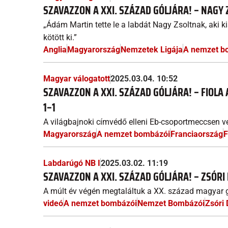
SZAVAZZON A XXI. SZÁZAD GÓLJÁRA! – NAGY 
„Ádám Martin tette le a labdát Nagy Zsoltnak, aki kis
kötött ki.”
Anglia
Magyarország
Nemzetek Ligája
A nemzet b
Magyar válogatott
2025.03.04. 10:52
SZAVAZZON A XXI. SZÁZAD GÓLJÁRA! – FIOLA
1–1
A világbajnoki címvédő elleni Eb-csoportmeccsen ve
Magyarország
A nemzet bombázói
Franciaország
F
Labdarúgó NB I
2025.03.02. 11:19
SZAVAZZON A XXI. SZÁZAD GÓLJÁRA! – ZSÓRI
A múlt év végén megtaláltuk a XX. század magyar g
videó
A nemzet bombázói
Nemzet Bombázói
Zsóri 