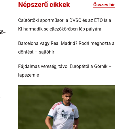
Népszerű cikkek
Összes hír
Csütörtöki sportműsor: a DVSC és az ETO is a
Kl harmadik selejtezőkörében lép pályára
 2–
Barcelona vagy Real Madrid? Rodri meghozta a
döntést – sajtóhír
Fájdalmas vereség, távol Európától a Górnik –
lapszemle
.