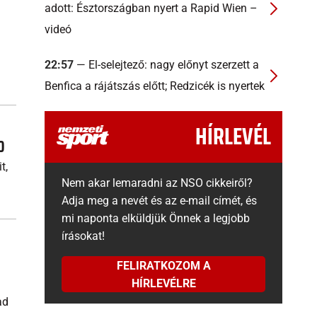
adott: Észtországban nyert a Rapid Wien –
videó
22:57
— El-selejtező: nagy előnyt szerzett a
Benfica a rájátszás előtt; Redzicék is nyertek
HÍRLEVÉL
0
t,
Nem akar lemaradni az NSO cikkeiről?
Adja meg a nevét és az e-mail címét, és
mi naponta elküldjük Önnek a legjobb
írásokat!
FELIRATKOZOM A
HÍRLEVÉLRE
ad