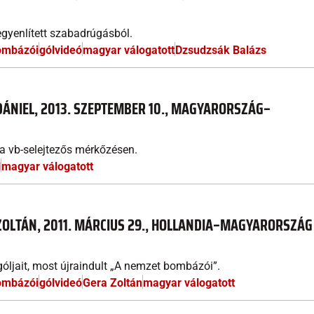
egyenlített szabadrúgásból.
ombázói
gólvideó
magyar válogatott
Dzsudzsák Balázs
DÁNIEL, 2013. SZEPTEMBER 10., MAGYARORSZÁG–
a vb-selejtezős mérkőzésen.
l
magyar válogatott
ZOLTÁN, 2011. MÁRCIUS 29., HOLLANDIA–MAGYARORSZÁG
óljait, most újraindult „A nemzet bombázói”.
ombázói
gólvideó
Gera Zoltán
magyar válogatott