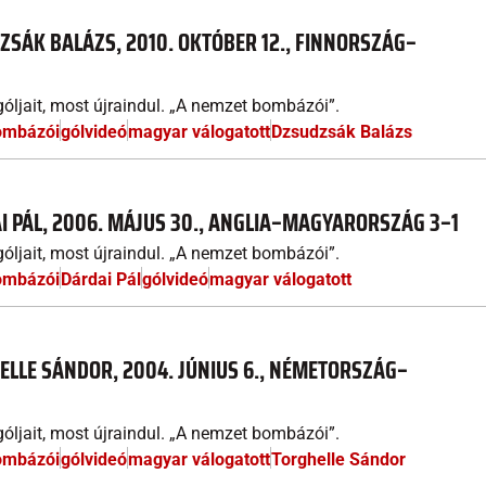
ZSÁK BALÁZS, 2010. OKTÓBER 12., FINNORSZÁG–
óljait, most újraindul. „A nemzet bombázói”.
ombázói
gólvideó
magyar válogatott
Dzsudzsák Balázs
I PÁL, 2006. MÁJUS 30., ANGLIA–MAGYARORSZÁG 3–1
óljait, most újraindul. „A nemzet bombázói”.
ombázói
Dárdai Pál
gólvideó
magyar válogatott
ELLE SÁNDOR, 2004. JÚNIUS 6., NÉMETORSZÁG–
óljait, most újraindul. „A nemzet bombázói”.
ombázói
gólvideó
magyar válogatott
Torghelle Sándor