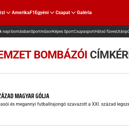
ézi
Amerika
F1
Egyéni
Csapat
Galéria
ek napi bontásban
Sportműsor
Képes Sport
Csupasport
Hátsó füves
Utánpó
EMZET BOMBÁZÓI
CÍMKÉR
SZÁZAD MAGYAR GÓLJA
asói és megannyi futballrajongó szavazott a XXI. század legsz