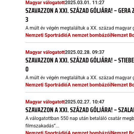
Magyar válogatott
2025.03.01. 11:27
SZAVAZZON A XXI. SZÁZAD GÓLJÁRA! – GERA 
3
A múlt év végén megtaláltuk a XX. század magyar g
Nemzeti Sportrádió
A nemzet bombázói
Nemzet B
Magyar válogatott
2025.02.28. 09:37
SZAVAZZON A XXI. SZÁZAD GÓLJÁRA! – STIEB
0
A múlt év végén megtaláltuk a XX. század magyar g
Nemzeti Sportrádió
A nemzet bombázói
Nemzet B
Magyar válogatott
2025.02.27. 10:47
SZAVAZZON A XXI. SZÁZAD GÓLJÁRA! – SZALA
A válogatottban 550 nap után betaláló csatár megbi
filmszakadás”...
Nemzeti Sportrádió
A nemzet bombázói
Nemzet B