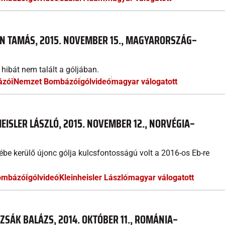
KIN TAMÁS, 2015. NOVEMBER 15., MAGYARORSZÁG–
hibát nem talált a góljában.
ázói
Nemzet Bombázói
gólvideó
magyar válogatott
EISLER LÁSZLÓ, 2015. NOVEMBER 12., NORVÉGIA–
ébe kerülő újonc gólja kulcsfontosságú volt a 2016-os Eb-re
ombázói
gólvideó
Kleinheisler László
magyar válogatott
ZSÁK BALÁZS, 2014. OKTÓBER 11., ROMÁNIA–