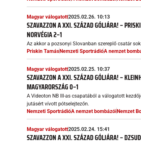
Magyar válogatott
2025.02.26. 10:13
SZAVAZZON A XXI. SZÁZAD GÓLJÁRA! – PRIS
NORVÉGIA 2–1
Az akkor a pozsonyi Slovanban szereplő csatár sok 
Priskin Tamás
Nemzeti Sportrádió
A nemzet bomb
Magyar válogatott
2025.02.25. 10:37
SZAVAZZON A XXI. SZÁZAD GÓLJÁRA! – KLEINH
MAGYARORSZÁG 0–1
A Videoton NB III-as csapatából a válogatott kezdőj
jutásért vívott pótselejtezőn.
Nemzeti Sportrádió
A nemzet bombázói
Nemzet B
Magyar válogatott
2025.02.24. 15:41
SZAVAZZON A XXI. SZÁZAD GÓLJÁRA! – DZSUD