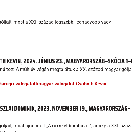
óljait, most a XXI. század legszebb, legnagyobb vagy
TH KEVIN, 2024. JÚNIUS 23., MAGYARORSZÁG–SKÓCIA 1–
ndított. A múlt év végén megtaláltuk a XX. század magyar góljai
darúgó-válogatott
magyar válogatott
Csoboth Kevin
OSZLAI DOMINIK, 2023. NOVEMBER 19., MAGYARORSZÁG–
óljait, most újraindult „A nemzet bombázói”, amely a XXI. száz