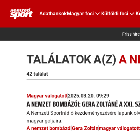
Adatbankok
Magyar foci
Külföldi foci
K
Friss hír
TALÁLATOK A(Z)
A N
42 találat
Magyar válogatott
2025.03.20. 09:29
A NEMZET BOMBÁZÓI: GERA ZOLTÁNÉ A XXI. 
A Nemzeti Sportrádió kezdeményezésére lapunk olv
magyar góljaira.
A nemzet bombázói
Gera Zoltán
magyar válogatott