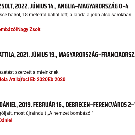
ZSOLT, 2022. JÚNIUS 14., ANGLIA–MAGYARORSZÁG 0–4
sé balról, 18 méterről ballal lőtt, a labda a jobb alsó sarokban
ombázói
Nagy Zsolt
 ATTILA, 2021. JÚNIUS 19., MAGYARORSZÁG–FRANCIAORS
zetést szerzett a mieinknek.
iola Attila
foci Eb 2020
Eb 2020
 DÁNIEL, 2019. FEBRUÁR 16., DEBRECEN–FERENCVÁROS 2–
óljait, most újraindult „A nemzet bombázói”.
Dániel