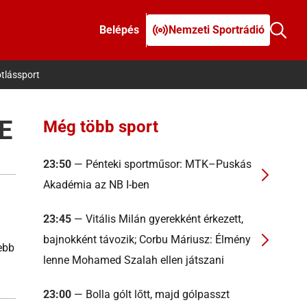
Belépés
Nemzeti Sportrádió
tlássport
E
Még több sport
23:50
— Pénteki sportműsor: MTK–Puskás
Akadémia az NB I-ben
23:45
— Vitális Milán gyerekként érkezett,
bajnokként távozik; Corbu Máriusz: Élmény
ebb
lenne Mohamed Szalah ellen játszani
23:00
— Bolla gólt lőtt, majd gólpasszt