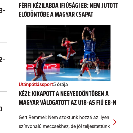
FÉRFI KÉZILABDA IFJÚSÁGI EB: NEM JUTOTT
 3–
ELŐDÖNTŐBE A MAGYAR CSAPAT
 2–
Utánpótlássport
5 órája
KÉZI: KIKAPOTT A NEGYEDDÖNTŐBEN A
MAGYAR VÁLOGATOTT AZ U18-AS FIÚ EB-N
0
Gert Remmel: Nem szoktunk hozzá az ilyen
színvonalú meccsekhez, de jól teljesítettünk