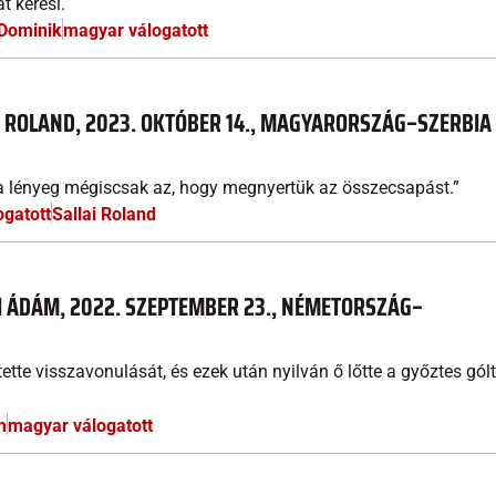
t keresi.
 Dominik
magyar válogatott
I ROLAND, 2023. OKTÓBER 14., MAGYARORSZÁG–SZERBIA
de a lényeg mégiscsak az, hogy megnyertük az összecsapást.”
gatott
Sallai Roland
AI ÁDÁM, 2022. SZEPTEMBER 23., NÉMETORSZÁG–
tte visszavonulását, és ezek után nyilván ő lőtte a győztes gólt
m
magyar válogatott