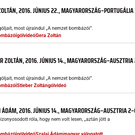
ZOLTÁN, 2016. JÚNIUS 22., MAGYARORSZÁG–PORTUGÁLIA
óljait, most újraindul „A nemzet bombázói”.
ombázói
gólvideó
Gera Zoltán
ER ZOLTÁN, 2016. JÚNIUS 14., MAGYARORSZÁG–AUSZTRIA
óljait, most újraindul „A nemzet bombázói”.
ombázói
Stieber Zoltán
gólvideó
I ÁDÁM, 2016. JÚNIUS 14., MAGYARORSZÁG–AUSZTRIA 2–
zonyosodott róla, hogy nem volt lesen, „aztán jött a
ombázói
gólvideó
Szalai Ádám
magyar válogatott