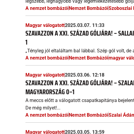
legszebb, legnagyobb vagy legemlékezetesebb góljá
A nemzet bombázói
Nemzet Bombázói
Szoboszlai
Magyar válogatott
2025.03.07. 11:33
SZAVAZZON A XXI. SZÁZAD GÓLJÁRA! – SALLA
1
„Tényleg jól eltaláltam bal lábbal. Szép gól volt, 
A nemzet bombázói
Nemzet Bombázói
magyar válo
Magyar válogatott
2025.03.06. 12:18
SZAVAZZON A XXI. SZÁZAD GÓLJÁRA! – SZAL
MAGYARORSZÁG 0–1
A meccs előtt a válogatott csapatkapitánya bejelente
De még milyet!...
A nemzet bombázói
Nemzet Bombázói
Szalai Ádá
Magyar válogatott
2025.03.05. 13:59