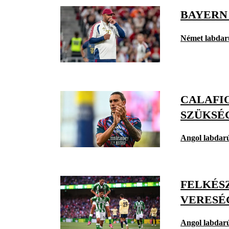
BAYERN
Német labdar
CALAFIO
SZÜKSÉ
Angol labdar
FELKÉSZ
VERESÉ
Angol labdar