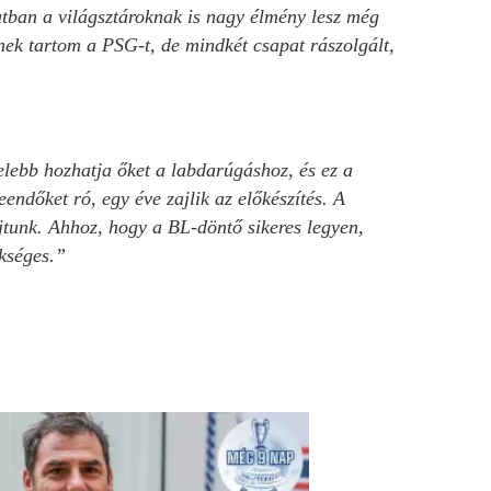
tban a világsztároknak is nagy élmény lesz még
nek tartom a PSG-t, de mindkét csapat rászolgált,
lebb hozhatja őket a labdarúgáshoz, és ez a
endőket ró, egy éve zajlik az előkészítés. A
jtunk. Ahhoz, hogy a BL-döntő sikeres legyen,
kséges.”