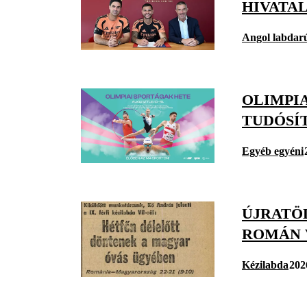
HIVATA
Angol labdar
OLIMPI
TUDÓSÍ
Egyéb egyéni
ÚJRATÖ
ROMÁN 
Kézilabda
202