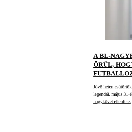
A BL-NAGY
ÖRÜL, HOG
FUTBALLO
Jövő héten csütörtö
legendái, május 31-
nagykövet ellenfele.