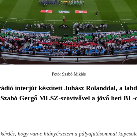
Fotó: Szabó Miklós
ádió interjút készített Juhász Rolanddal, a la
 Szabó Gergő MLSZ-szóvivővel a jövő heti BL-d
 kérdés, hogy van-e hiányérzetem a pályafutásommal kapcsol