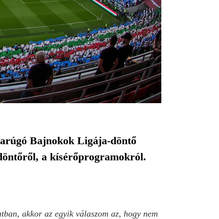
bdarúgó Bajnokok Ligája-döntő
öntőről, a kísérőprogramokról.
atban, akkor az egyik válaszom az, hogy nem