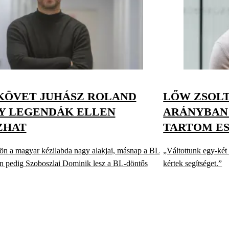
KÖVET JUHÁSZ ROLAND
LŐW ZSOLT
Y LEGENDÁK ELLEN
ARÁNYBAN 
ZHAT
TARTOM E
kön a magyar kézilabda nagy alakjai, másnap a BL
„Váltottunk egy-két
én pedig Szoboszlai Dominik lesz a BL-döntős
kértek segítséget.”