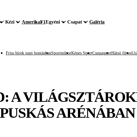
Kézi
Amerika
F1
Egyéni
Csapat
Galéria
Friss hírek napi bontásban
Sportműsor
Képes Sport
Csupasport
Hátsó füves
Utá
: A VILÁGSZTÁROK
 PUSKÁS ARÉNÁBAN