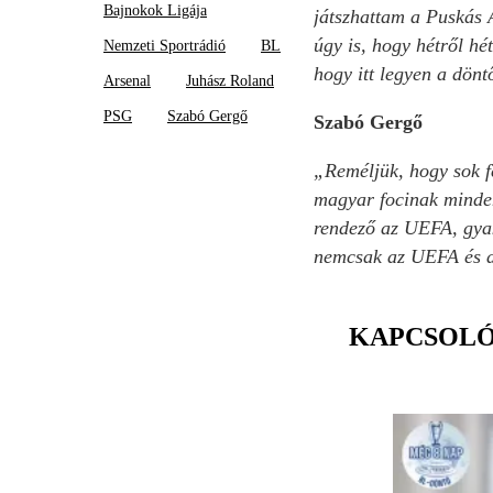
Bajnokok Ligája
játszhattam a Puskás 
úgy is, hogy hétről hé
Nemzeti Sportrádió
BL
hogy itt legyen a dönt
Arsenal
Juhász Roland
PSG
Szabó Gergő
Szabó Gergő
„Reméljük, hogy sok f
magyar focinak minden 
rendező az UEFA, gyak
nemcsak az UEFA és az
KAPCSOL