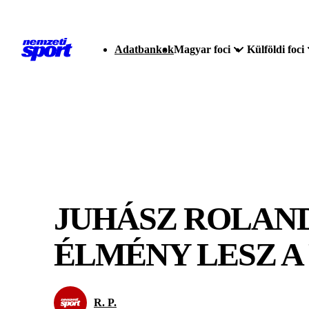
Adatbankok
Magyar foci
Külföldi foci
JUHÁSZ ROLAND
ÉLMÉNY LESZ A
R. P.