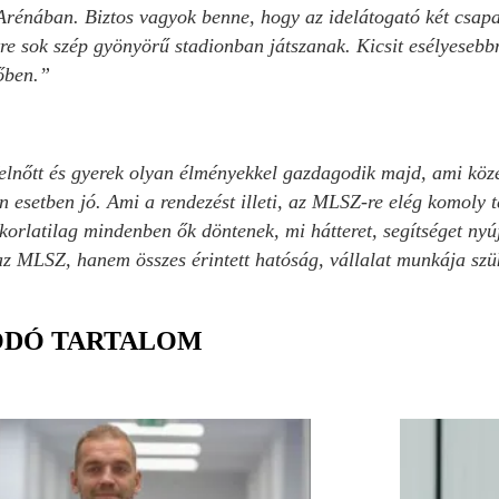
Arénában. Biztos vagyok benne, hogy az idelátogató két csapa
tre sok szép gyönyörű stadionban játszanak. Kicsit esélyesebb
őben.”
elnőtt és gyerek olyan élményekkel gazdagodik majd, ami köze
esetben jó. Ami a rendezést illeti, az MLSZ-re elég komoly te
orlatilag mindenben ők döntenek, mi hátteret, segítséget nyú
 MLSZ, hanem összes érintett hatóság, vállalat munkája szü
ÓDÓ TARTALOM