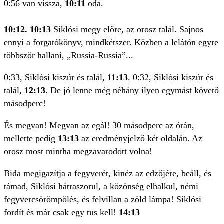
0:56 van vissza,
10:11
oda.
10:12
. 10:13
Siklósi megy előre, az orosz talál. Sajnos
ennyi a forgatókönyv, mindkétszer. Közben a lelátón egyre
többször hallani, „Russia-Russia”...
0:33, Siklósi kiszúr és talál,
11:13
. 0:32, Siklósi kiszúr és
talál,
12:13
. De jó lenne még néhány ilyen egymást követő
másodperc!
És megvan! Megvan az egál! 30 másodperc az órán,
mellette pedig
13:13
az eredményjelző két oldalán. Az
orosz most mintha megzavarodott volna!
Bida megigazítja a fegyverét, kinéz az edzőjére, beáll, és
támad, Siklósi hátraszorul, a közönség elhalkul, némi
fegyvercsörömpölés, és felvillan a zöld lámpa! Siklósi
fordít és már csak egy tus kell!
14:13