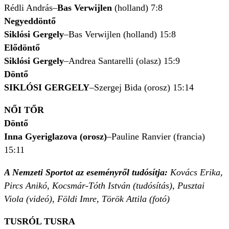
Rédli András–
Bas Verwijlen
(holland) 7:8
Negyeddöntő
Siklósi Gergely
–Bas Verwijlen (holland) 15:8
Elődöntő
Siklósi Gergely
–Andrea Santarelli (olasz) 15:9
Döntő
SIKLÓSI GERGELY
–Szergej Bida (orosz) 15:14
NŐI TŐR
Döntő
Inna Gyeriglazova (orosz)
–Pauline Ranvier (francia)
15:11
A Nemzeti Sportot az eseményről tudósítja:
Kovács Erika,
Pircs Anikó, Kocsmár-Tóth István (tudósítás), Pusztai
Viola (videó), Földi Imre, Török Attila (fotó)
TUSRÓL TUSRA