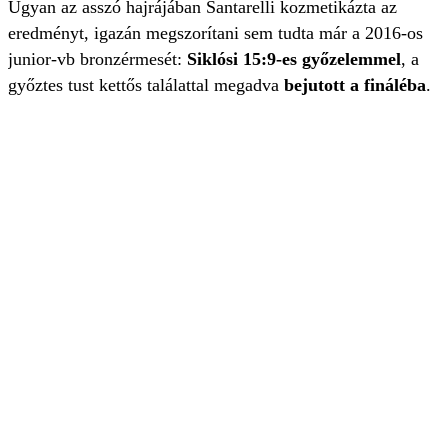
Ugyan az asszó hajrájában Santarelli kozmetikázta az
eredményt, igazán megszorítani sem tudta már a 2016-os
junior-vb bronzérmesét:
Siklósi 15:9-es győzelemmel
, a
győztes tust kettős találattal megadva
bejutott a fináléba
.