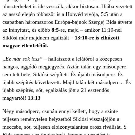
pluszterheket is ide vesszük, akkor biztosan. Hiába vezetett
az asszó elején többször is a Honvéd vívója, 5:5 után a
csapatban háromszoros Európa-bajnok Szergej Bida átvette
az irányítást, és előbb
8:5
-re, majd – amikor 11:10-nél
Siklósi már majdnem egalizált –
13:10-re is elhúzott
magyar ellenfelétől.
„Ez már sok lesz”
– hallatszott a lelátóról a közepesen
hangos, aggódó megjegyzés. Aztán talán egy másodperc
sem telt bele, Siklósi szépített. És újabb másodperc. És
újabb szépítés következett. Majd talán két másodperc... És
újabb szépítés, sőt, egalizálás jött a 21 esztendős
magyartól!
13:13
Négy másodperc, csupán ennyi kellett, hogy a szinte
teljesen reménytelen helyzetből Siklósi visszajöjjön a
meccsbe, sőt, teljesen elbizonytalanítsa orosz riválisát. S
Bida nemcsak az önbizalmát, hanem a vezetést is