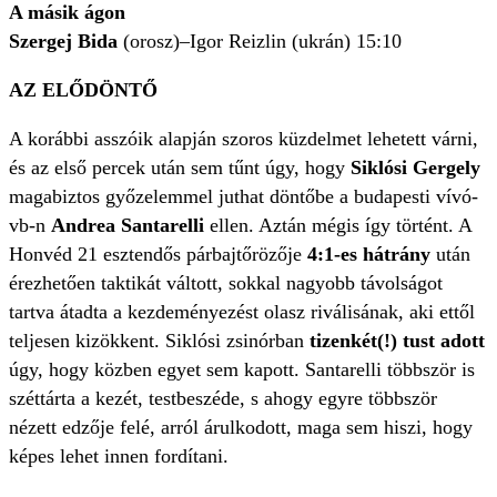
A másik ágon
Szergej Bida
(orosz)–Igor Reizlin (ukrán) 15:10
AZ ELŐDÖNTŐ
A korábbi asszóik alapján szoros küzdelmet lehetett várni,
és az első percek után sem tűnt úgy, hogy
Siklósi Gergely
magabiztos győzelemmel juthat döntőbe a budapesti vívó-
vb-n
Andrea Santarelli
ellen. Aztán mégis így történt. A
Honvéd 21 esztendős párbajtőrözője
4:1-es hátrány
után
érezhetően taktikát váltott, sokkal nagyobb távolságot
tartva átadta a kezdeményezést olasz riválisának, aki ettől
teljesen kizökkent. Siklósi zsinórban
tizenkét(!) tust adott
úgy, hogy közben egyet sem kapott. Santarelli többször is
széttárta a kezét, testbeszéde, s ahogy egyre többször
nézett edzője felé, arról árulkodott, maga sem hiszi, hogy
képes lehet innen fordítani.