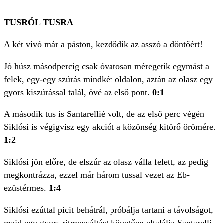
TUSRÓL TUSRA
A két vívó már a páston, kezdődik az asszó a döntőért!
Jó húsz másodpercig csak óvatosan méregetik egymást a
felek, egy-egy szúrás mindkét oldalon, aztán az olasz egy
gyors kiszúrással talál, övé az első pont.
0:1
A második tus is Santarellié volt, de az első perc végén
Siklósi is végigvisz egy akciót a közönség kitörő örömére.
1:2
Siklósi jön előre, de elszúr az olasz válla felett, az pedig
megkontrázza, ezzel már három tussal vezet az Eb-
ezüstérmes.
1:4
Siklósi ezúttal picit behátrál, próbálja tartani a távolságot,
majd egy gyors ritmusváltást követően eltalálja Santarelli