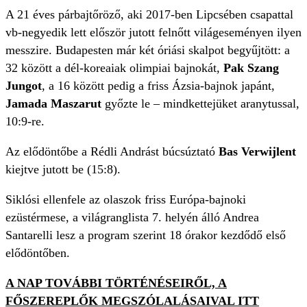
A 21 éves párbajtőröző, aki 2017-ben Lipcsében csapattal
vb-negyedik lett először jutott felnőtt világeseményen ilyen
messzire. Budapesten már két óriási skalpot begyűjtött: a
32 között a dél-koreaiak olimpiai bajnokát,
Pak Szang
Jungot
, a 16 között pedig a friss Ázsia-bajnok japánt,
Jamada Maszarut
győzte le – mindkettejüket aranytussal,
10:9-re.
Az elődöntőbe a Rédli Andrást búcsúztató
Bas Verwijlent
kiejtve jutott be (15:8).
Siklósi ellenfele az olaszok friss Európa-bajnoki
ezüstérmese, a világranglista 7. helyén álló Andrea
Santarelli lesz a program szerint 18 órakor kezdődő első
elődöntőben.
A NAP TOVÁBBI TÖRTÉNÉSEIRŐL, A
FŐSZEREPLŐK MEGSZÓLALÁSAIVAL ITT