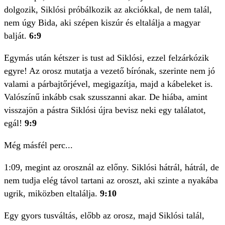
dolgozik, Siklósi próbálkozik az akciókkal, de nem talál,
nem úgy Bida, aki szépen kiszúr és eltalálja a magyar
balját.
6:9
Egymás után kétszer is tust ad Siklósi, ezzel felzárkózik
egyre! Az orosz mutatja a vezető bírónak, szerinte nem jó
valami a párbajtőrjével, megigazítja, majd a kábeleket is.
Valószínű inkább csak szusszanni akar. De hiába, amint
visszajön a pástra Siklósi újra bevisz neki egy találatot,
egál!
9:9
Még másfél perc...
1:09, megint az orosznál az előny. Siklósi hátrál, hátrál, de
nem tudja elég távol tartani az oroszt, aki szinte a nyakába
ugrik, miközben eltalálja.
9:10
Egy gyors tusváltás, előbb az orosz, majd Siklósi talál,