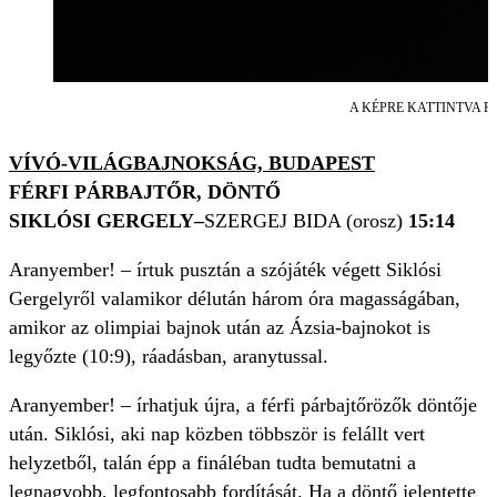
A KÉPRE KATTINTVA FOTÓG
VÍVÓ-VILÁGBAJNOKSÁG, BUDAPEST
FÉRFI PÁRBAJTŐR, DÖNTŐ
SIKLÓSI GERGELY–
SZERGEJ BIDA (orosz)
15:14
Aranyember! – írtuk pusztán a szójáték végett Siklósi
Gergelyről valamikor délután három óra magasságában,
amikor az olimpiai bajnok után az Ázsia-bajnokot is
legyőzte (10:9), ráadásban, aranytussal.
Aranyember! – írhatjuk újra, a férfi párbajtőrözők döntője
után. Siklósi, aki nap közben többször is felállt vert
helyzetből, talán épp a fináléban tudta bemutatni a
legnagyobb, legfontosabb fordítását. Ha a döntő jelentette