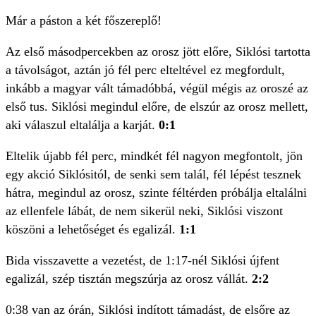
Már a páston a két főszereplő!
Az első másodpercekben az orosz jött előre, Siklósi tartotta
a távolságot, aztán jó fél perc elteltével ez megfordult,
inkább a magyar vált támadóbbá, végül mégis az oroszé az
első tus. Siklósi megindul előre, de elszúr az orosz mellett,
aki válaszul eltalálja a karját.
0:1
Eltelik újabb fél perc, mindkét fél nagyon megfontolt, jön
egy akció Siklósitól, de senki sem talál, fél lépést tesznek
hátra, megindul az orosz, szinte féltérden próbálja eltalálni
az ellenfele lábát, de nem sikerül neki, Siklósi viszont
köszöni a lehetőséget és egalizál.
1:1
Bida visszavette a vezetést, de 1:17-nél Siklósi újfent
egalizál, szép tisztán megszúrja az orosz vállát.
2:2
0:38 van az órán, Siklósi indított támadást, de elsőre az