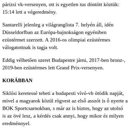
párizsi vk-versenyen, ott is egyetlen tus döntött köztük:
15:14 lett a végeredmény.
Santarelli jelenleg a világranglista 7. helyén áll, idén
Düsseldorfban az Európa-bajnokságon egyéniben
ezüstérmet szerzett. A 2016-os olimpiai ezüstérmes
válogatottnak is tagja volt.
Eddig vélhetően szeret Budapestre járni, 2017-ben bronz-,
2019-ben ezüstérmes lett Grand Prix-versenyen.
KORÁBBAN
Siklósi keretessé teheti a budapesti vívó-vb ötödik napját,
mivel a magyarok közül rögvest az első asszót is ő nyerte a
BOK Sportcsarnokban, s már az is biztos, hogy az utolsó
is az övé lesz, a kérdés csak annyi, hogy mikor és milyen
eredménnyel.