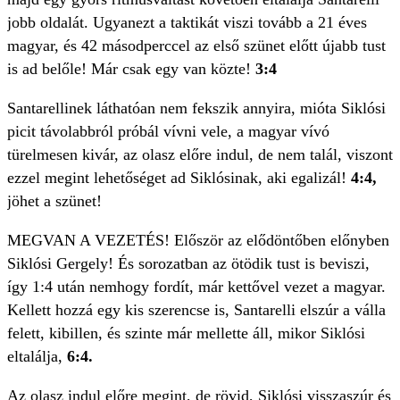
jobb oldalát. Ugyanezt a taktikát viszi tovább a 21 éves
magyar, és 42 másodperccel az első szünet előtt újabb tust
is ad belőle! Már csak egy van közte!
3:4
Santarellinek láthatóan nem fekszik annyira, mióta Siklósi
picit távolabbról próbál vívni vele, a magyar vívó
türelmesen kivár, az olasz előre indul, de nem talál, viszont
ezzel megint lehetőséget ad Siklósinak, aki egalizál!
4:4,
jöhet a szünet!
MEGVAN A VEZETÉS! Először az elődöntőben előnyben
Siklósi Gergely! És sorozatban az ötödik tust is beviszi,
így 1:4 után nemhogy fordít, már kettővel vezet a magyar.
Kellett hozzá egy kis szerencse is, Santarelli elszúr a válla
felett, kibillen, és szinte már mellette áll, mikor Siklósi
eltalálja,
6:4.
Az olasz indul előre megint, de rövid, Siklósi visszaszúr és