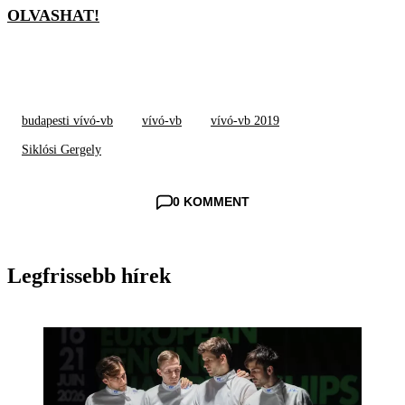
OLVASHAT!
budapesti vívó-vb
vívó-vb
vívó-vb 2019
Siklósi Gergely
0 KOMMENT
Legfrissebb hírek