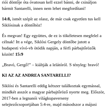
riói döntője óta óvatosan kell ezzel bánni, de csináljon
bármit Santarelli, innen nem lehet megfordítani!
14:8,
ismét szépít az olasz, de már csak egyetlen tus kell
Siklósinak a döntőhöz!
És megvan! Egy együttes, de ez is tökéletesen megfelel a
célnak! Itt a vége, Siklósi Gergely döntőbe jutott a
budapesti vívó-vb ötödik napján, a férfi párbajtőrözők
között!
15:9
„Bravó, Gergő!” – kiáltják a lelátóról. S tényleg: bravó!
KI AZ AZ ANDREA SANTARELLI?
Siklósi és Santarelli eddig kétszer találkoztak egymással,
mindkét asszót a magyar párbajtőröző nyerte meg. Először,
2017-ben a legnanói világkupaverseny
selejtezőcsoportjában 5:4-re, majd másodszor a májusi