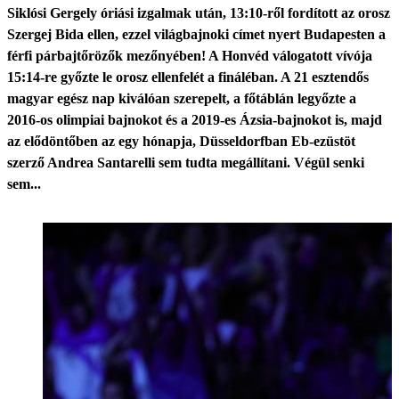
Siklósi Gergely óriási izgalmak után, 13:10-ről fordított az orosz
Szergej Bida ellen, ezzel világbajnoki címet nyert Budapesten a
férfi párbajtőrözők mezőnyében! A Honvéd válogatott vívója
15:14-re győzte le orosz ellenfelét a fináléban. A 21 esztendős
magyar egész nap kiválóan szerepelt, a főtáblán legyőzte a
2016-os olimpiai bajnokot és a 2019-es Ázsia-bajnokot is, majd
az elődöntőben az egy hónapja, Düsseldorfban Eb-ezüstöt
szerző Andrea Santarelli sem tudta megállítani. Végül senki
sem...