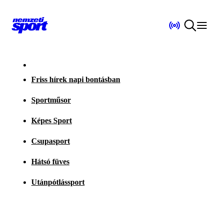
Friss hírek napi bontásban
Sportműsor
Képes Sport
Csupasport
Hátsó füves
Utánpótlássport