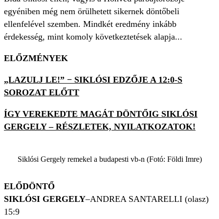
egyéniben még nem örülhetett sikernek döntőbeli
ellenfelével szemben. Mindkét eredmény inkább
érdekesség, mint komoly következtetések alapja...
ELŐZMÉNYEK
„LAZULJ LE!” − SIKLÓSI EDZŐJE A 12:0-S
SOROZAT ELŐTT
ÍGY VEREKEDTE MAGÁT DÖNTŐIG SIKLÓSI
GERGELY – RÉSZLETEK, NYILATKOZATOK!
Siklósi Gergely remekel a budapesti vb-n (Fotó: Földi Imre)
ELŐDÖNTŐ
SIKLÓSI GERGELY
–ANDREA SANTARELLI (olasz)
15:9