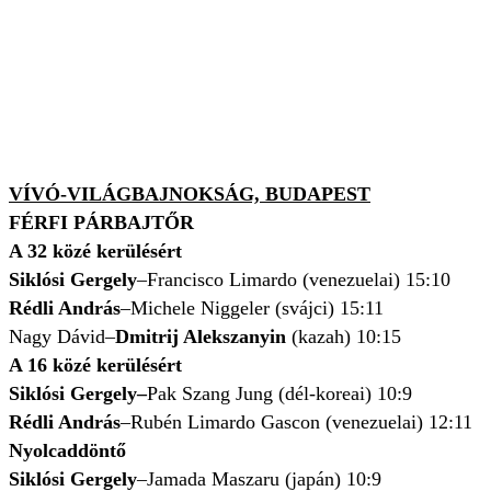
VÍVÓ-VILÁGBAJNOKSÁG, BUDAPEST
FÉRFI PÁRBAJTŐR
A 32 közé kerülésért
Siklósi Gergely
–Francisco Limardo (venezuelai) 15:10
Rédli András
–Michele Niggeler (svájci) 15:11
Nagy Dávid–
Dmitrij Alekszanyin
(kazah) 10:15
A 16 közé kerülésért
Siklósi Gergely–
Pak Szang Jung (dél-koreai) 10:9
Rédli András
–Rubén Limardo Gascon (venezuelai) 12:11
Nyolcaddöntő
Siklósi Gergely
–Jamada Maszaru (japán) 10:9