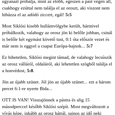
ugyanazt próbálja, mint az előbb, egészen a pást végén áll,
csakhogy ezúttal nem találja el az oroszt, aki viszont nem
hibázza el az adódó ziccert, egál!
5:5
Most Siklósi kisebb hullámvölgybe került, bármivel
próbálkozik, valahogy az orosz jön ki belőle jobban, csinál
is belőle két egymást követő tust, 0:1 óta először vezet és
már nem is eggyel a csapat Európa-bajnok...
5:7
Ez hihetetlen, Siklósi megint támad, de valahogy lecsúszik
az orosz válláról, oldaláról, aki lehetetlen szögből találja el
a honvédost,
5:8
.
Jön az újabb szünet. Jól jön az újabb szünet... ezt a három
percet 6:1-re nyerte Bida...
OTT IS VAN! Visszajönnek a pástra és alig 15
másodperccel később Siklósi szépít. Most megváltozott a
vívás képe, inkább az orosz hátrál, sajnos az idő neki