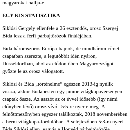
magyarokat hallja-e.
EGY KIS STATISZTIKA
Siklósi Gergely ellenfele a 26 esztendős, orosz Szergej
Bida lesz a férfi párbajtőrözők fináléjában.
Bida háromszoros Európa-bajnok, de mindhárom címet
csapatban szerezte, a legutóbbit idén nyáron,
Düsseldorfban, ahol az elődöntőben Magyarországot
győzte le az orosz válogatott.
Siklósi és Bida „történelme” egészen 2013-ig nyúlik
vissza, akkor Budapesten egy junior-világkupaversenyen
csaptak össze. Az asszót az öt évvel idősebb (így némi
előnyben lévő) orosz vívó 15:5-re nyerte meg. A
felnőttmezőnyben egyszer találkoztak, 2018 novemberében
a berni világkupa-fordulóban. A selejtezőben 5:3-ra nyert
Bida Siklósi ellen, vagyis a Honvéd párbajtőrözője