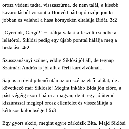
orosz védeni tudta, visszaszúrna, de nem talál, a kisebb
kavarodásból viszont a Honvéd párbajtőrözője jön ki
jobban és valahol a hasa környékén eltalálja Bidát.
3:2
„Gyerünk, Gergő!” − kiáltja valaki a feszült csendbe a
lelátóról, Siklósi pedig egy újabb ponttal hálálja meg a
biztatást.
4:2
Szusszanásnyi szünet, eddig Siklósi jól áll, de tegnap
Szatmári András is jól állt a férfi kardvívóknál...
Sajnos a rövid pihenő után az oroszé az első találat, de a
következő már Siklósié! Megint inkább Bida jön előre, a
pást végéig szorul hátra a magyar, de itt egy jó ütemű
kiszúrással meglepi orosz ellenfelét és visszaállítja a
kéttusos különbséget!
5:3
Egy gyors akció, megint egyre zárkózik Bita. Majd Siklósi