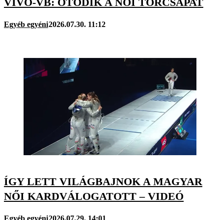
VÍVÓ-VB: ÖTÖDIK A NŐI TŐRCSAPAT
Egyéb egyéni
2026.07.30. 11:12
ÍGY LETT VILÁGBAJNOK A MAGYAR
NŐI KARDVÁLOGATOTT – VIDEÓ
Egyéb egyéni
2026.07.29. 14:01