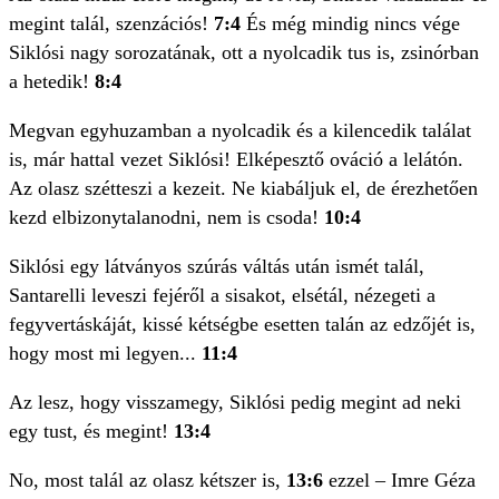
megint talál, szenzációs!
7:4
És még mindig nincs vége
Siklósi nagy sorozatának, ott a nyolcadik tus is, zsinórban
a hetedik!
8:4
Megvan egyhuzamban a nyolcadik és a kilencedik találat
is, már hattal vezet Siklósi! Elképesztő ováció a lelátón.
Az olasz szétteszi a kezeit. Ne kiabáljuk el, de érezhetően
kezd elbizonytalanodni, nem is csoda!
10:4
Siklósi egy látványos szúrás váltás után ismét talál,
Santarelli leveszi fejéről a sisakot, elsétál, nézegeti a
fegyvertáskáját, kissé kétségbe esetten talán az edzőjét is,
hogy most mi legyen...
11:4
Az lesz, hogy visszamegy, Siklósi pedig megint ad neki
egy tust, és megint!
13:4
No, most talál az olasz kétszer is,
13:6
ezzel – Imre Géza