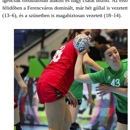
igencsak fordulatosan alakult és nagy csatát hozott. Az első
félidőben a Ferencváros dominált, már hét góllal is vezetett
(13–6), és a szünetben is magabiztosan vezetett (18–14).