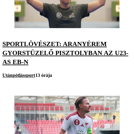
SPORTLÖVÉSZET: ARANYÉREM
GYORSTÜZELŐ PISZTOLYBAN AZ U23-
AS EB-N
Utánpótlássport
13 órája