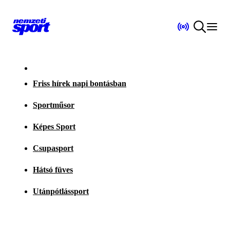
Friss hírek napi bontásban
Sportműsor
Képes Sport
Csupasport
Hátsó füves
Utánpótlássport