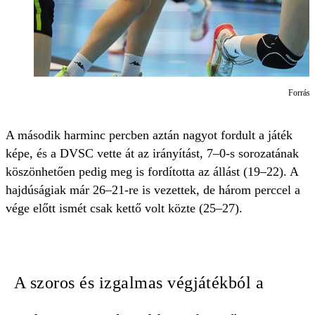
Forrás: 
A második harminc percben aztán nagyot fordult a játék
képe, és a DVSC vette át az irányítást, 7–0-s sorozatának
köszönhetően pedig meg is fordította az állást (19–22). A
hajdúságiak már 26–21-re is vezettek, de három perccel a
vége előtt ismét csak kettő volt közte (25–27).
A szoros és izgalmas végjátékból a