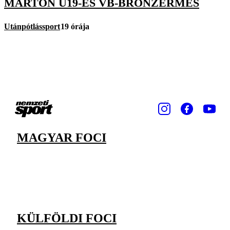
MÁRTON U19-ES VB-BRONZÉRMES
Utánpótlássport
19 órája
MAGYAR FOCI
KÜLFÖLDI FOCI