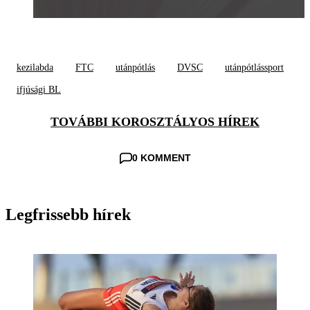
kezilabda
FTC
utánpótlás
DVSC
utánpótlássport
ifjúsági BL
TOVÁBBI KOROSZTÁLYOS HÍREK
0 KOMMENT
Legfrissebb hírek