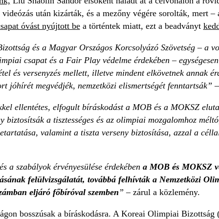
nk,
Liu Shaolin Sándor elsőként haladt át a célvonalon a rövi
ideózás után kizárták, és a mezőny végére sorolták, mert – a
apat óvást nyújtott be
a történtek miatt, ezt a beadványt
kedd
zottság és a Magyar Országos Korcsolyázó Szövetség – a vona
mpiai csapat és a Fair Play védelme érdekében – egységesen k
étel és versenyzés mellett, illetve mindent elkövetnek annak 
rt jóhírét megvédjék, nemzetközi elismertségét fenntartsák”
–
kkel ellentétes, elfogult bíráskodást a MOB és a MOKSZ eluta
gy biztosítsák a tisztességes és az olimpiai mozgalomhoz mélt
tartatása, valamint a tiszta verseny biztosítása, azzal a céll
 és a szabályok érvényesülése érdekében
a MOB és MOKSZ veze
sának felülvizsgálatát, továbbá felhívták a Nemzetközi Oli
számban eljáró főbíróval szemben
”
– zárul a közlemény.
gon bosszúsak a bíráskodásra. A Koreai Olimpiai Bizottság 