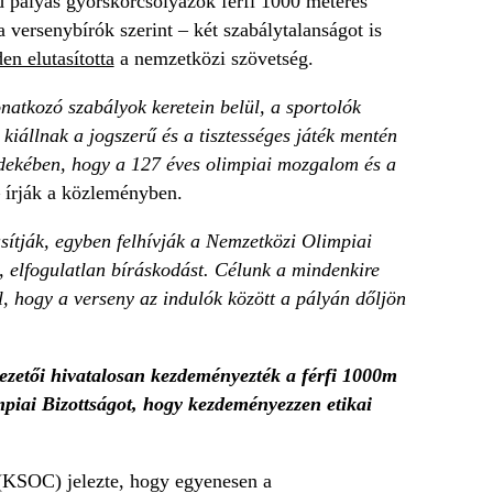
d pályás gyorskorcsolyázók férfi 1000 méteres
 versenybírók szerint – két szabálytalanságot is
en elutasította
a nemzetközi szövetség.
tkozó szabályok keretein belül, a sportolók
iállnak a jogszerű és a tisztességes játék mentén
érdekében, hogy a 127 éves olimpiai mozgalom és a
 írják a közleményben.
sítják, egyben felhívják a Nemzetközi Olimpiai
ó, elfogulatlan bíráskodást. Célunk a mindenkire
al, hogy a verseny az indulók között a pályán dőljön
tői hivatalosan kezdeményezték a férfi 1000m
mpiai Bizottságot, hogy kezdeményezzen etikai
(KSOC) jelezte, hogy egyenesen a