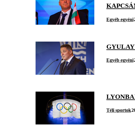
KAPCSÁ
Egyéb egyéni
GYULAY
Egyéb egyéni
LYONBAN
Téli sportok
2