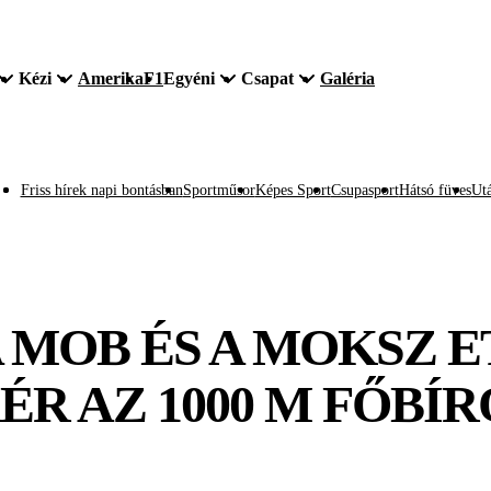
Kézi
Amerika
F1
Egyéni
Csapat
Galéria
Friss hírek napi bontásban
Sportműsor
Képes Sport
Csupasport
Hátsó füves
Utá
A MOB ÉS A MOKSZ E
ÉR AZ 1000 M FŐBÍ