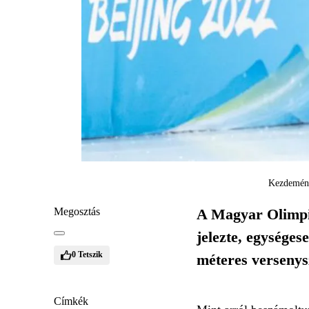
Kezdemény
Megosztás
A Magyar Olimpi
jelezte, egységes
0
Tetszik
méteres versenys
Címkék