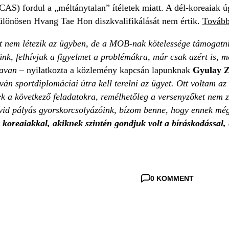
AS) fordul a „méltánytalan” ítéletek miatt. A dél-koreaiak ú
 különösen Hvang Tae Hon diszkvalifikálását nem értik.
További
t nem létezik az ügyben, de a MOB-nak kötelessége támogatni 
ünk, felhívjuk a figyelmet a problémákra, már csak azért is, me
avan
– nyilatkozta a közlemény kapcsán lapunknak
Gyulay Z
lván sportdiplomáciai útra kell terelni az ügyet. Ott voltam a
ek a következő feladatokra, remélhetőleg a versenyzőket nem 
vid pályás gyorskorcsolyázóink, bízom benne, hogy ennek még 
 koreaiakkal, akiknek szintén gondjuk volt a bíráskodással, 
0 KOMMENT