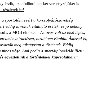
gy érzik, az elődöntőben két versenyzőjüket is
 részletek itt!
a sportolóit, ezért a korcsolyázószövetség
rt eddig is voltak vitatható esetek, és jó néhány
solt
, a MOB elnöke. –
Az óvás volt az első lépés,
z eredményhirdetésen, beszéltem Bánhidi Ákossal is,
zavarták meg túlságosan a történtek. Eddig
nincs vége. Ami pedig a sportdiplomáciát illeti:
és egyeztetünk a történtekkel kapcsolatban
.”