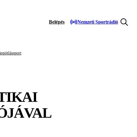
Belépés
Nemzeti Sportrádió
npótlássport
TIKAI
RÓJÁVAL