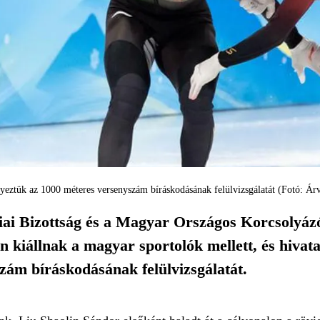
eztük az 1000 méteres versenyszám bíráskodásának felülvizsgálatát (Fotó: Árv
ai Bizottság és a Magyar Országos Korcsolyáz
en kiállnak a magyar sportolók mellett, és hiva
zám bíráskodásának felülvizsgálatát.