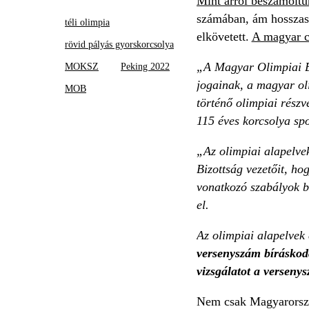
Mint arról beszámoltu
számában, ám hosszas v
téli olimpia
elkövetett.
A magyar cs
rövid pályás gyorskorcsolya
„A Magyar Olimpiai Bi
MOKSZ
Peking 2022
jogainak, a magyar oli
MOB
történő olimpiai részv
115 éves korcsolya spo
„Az olimpiai alapelve
Bizottság vezetőit, ho
vonatkozó szabályok be
el.
Az olimpiai alapelvek
versenyszám bíráskodá
vizsgálatot a verseny
Nem csak Magyarorszá