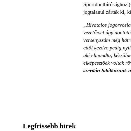
Sportdöntbírósághoz (C
jogtalanul zárták ki,
„Hivatalos jogorvosla
vezetőivel úgy döntött
versenyszám még hátr
ettől kezdve pedig nyi
aki elmondta, készüln
elképesztőek voltak rö
szerdán találkozunk a
Legfrissebb hírek