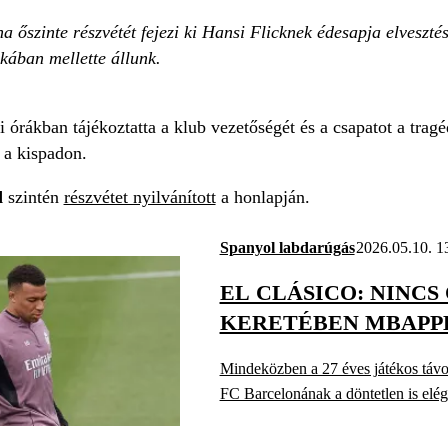
 őszinte részvétét fejezi ki Hansi Flicknek édesapja elveszté
kában mellette állunk.
 órákban tájékoztatta a klub vezetőségét és a csapatot a tragé
 a kispadon.
d
szintén
részvétet nyilvánított
a honlapján.
Spanyol labdarúgás
2026.05.10. 1
EL CLÁSICO: NINCS
KERETÉBEN MBAPP
Mindeközben a 27 éves játékos távozá
FC Barcelonának a döntetlen is elég