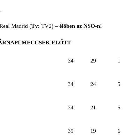
A
eal Madrid (
Tv:
TV2) –
élőben az NSO-n!
SÁRNAPI MECCSEK ELŐTT
34
29
1
34
24
5
34
21
5
35
19
6