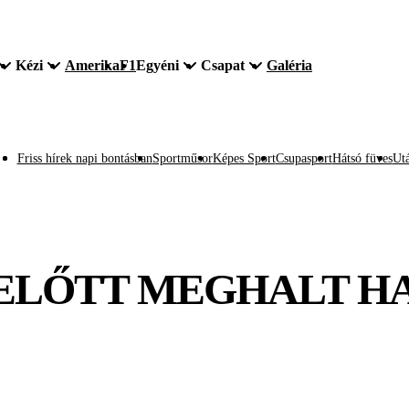
Kézi
Amerika
F1
Egyéni
Csapat
Galéria
Friss hírek napi bontásban
Sportműsor
Képes Sport
Csupasport
Hátsó füves
Utá
 ELŐTT MEGHALT HA