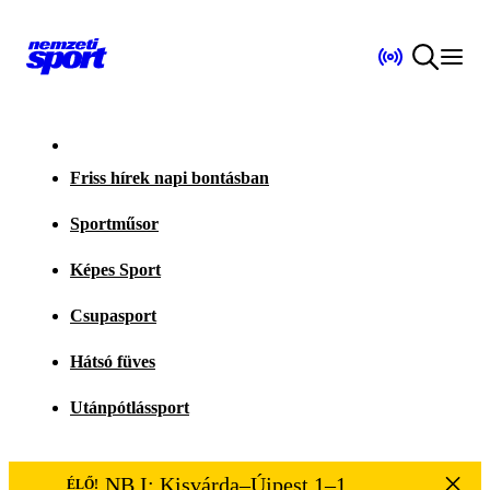
Friss hírek napi bontásban
Sportműsor
Képes Sport
Csupasport
Hátsó füves
Utánpótlássport
NB I: Kisvárda–Újpest 1–1
ÉLŐ!