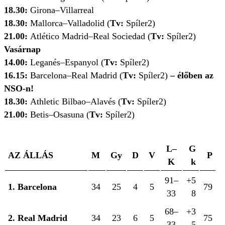
18.30:
Girona–Villarreal
18.30:
Mallorca–Valladolid (
Tv:
Spíler2)
21.00:
Atlético Madrid–Real Sociedad (
Tv:
Spíler2)
Vasárnap
14.00:
Leganés–Espanyol (
Tv:
Spíler2)
16.15:
Barcelona–Real Madrid (
Tv:
Spíler2)
– élőben az
NSO-n!
18.30:
Athletic Bilbao–Alavés (
Tv:
Spíler2)
21.00:
Betis–Osasuna (
Tv:
Spíler2)
L–
G
AZ ÁLLÁS
M
Gy
D
V
P
K
k
91–
+5
1. Barcelona
34
25
4
5
79
33
8
68–
+3
2. Real Madrid
34
23
6
5
75
33
5