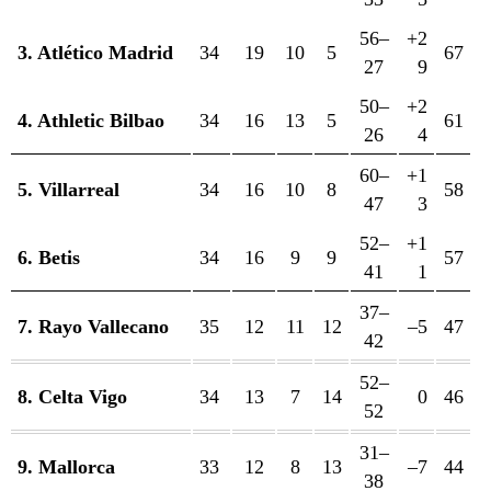
56–
+2
3. Atlético Madrid
34
19
10
5
67
27
9
50–
+2
4. Athletic Bilbao
34
16
13
5
61
26
4
60–
+1
5. Villarreal
34
16
10
8
58
47
3
52–
+1
6. Betis
34
16
9
9
57
41
1
37–
7. Rayo Vallecano
35
12
11
12
–5
47
42
52–
8. Celta Vigo
34
13
7
14
0
46
52
31–
9. Mallorca
33
12
8
13
–7
44
38