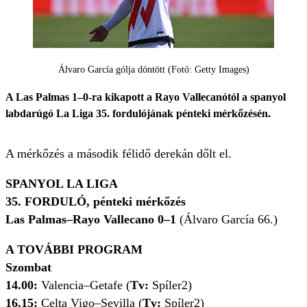
Álvaro García gólja döntött (Fotó: Getty Images)
A Las Palmas 1–0-ra kikapott a Rayo Vallecanótól a spanyol
labdarúgó La Liga 35. fordulójának pénteki mérkőzésén.
A mérkőzés a második félidő derekán dőlt el.
SPANYOL LA LIGA
35. FORDULÓ, pénteki mérkőzés
Las Palmas–Rayo Vallecano 0–1
(Álvaro García 66.)
A TOVÁBBI PROGRAM
Szombat
14.00:
Valencia–Getafe (
Tv:
Spíler2)
16.15:
Celta Vigo–Sevilla (
Tv:
Spíler2)