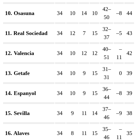
42–
10. Osasuna
34
10
14
10
–8
44
50
32–
11. Real Sociedad
34
12
7
15
–5
43
37
40–
–
12. Valencia
34
10
12
12
42
51
11
31–
13. Getafe
34
10
9
15
0
39
31
36–
14. Espanyol
34
10
9
15
–8
39
44
37–
15. Sevilla
34
9
11
14
–9
38
46
35–
–
16. Alaves
34
8
11
15
35
46
11