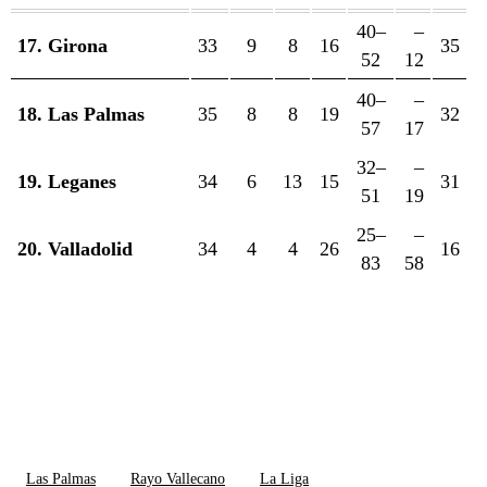
40–
–
17. Girona
33
9
8
16
35
52
12
40–
–
18. Las Palmas
35
8
8
19
32
57
17
32–
–
19. Leganes
34
6
13
15
31
51
19
25–
–
20. Valladolid
34
4
4
26
16
83
58
Las Palmas
Rayo Vallecano
La Liga