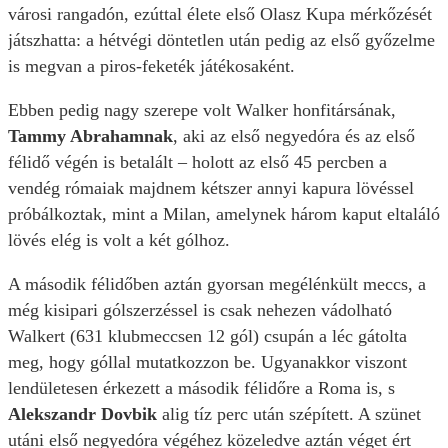
városi rangadón, ezúttal élete első Olasz Kupa mérkőzését
játszhatta: a hétvégi döntetlen után pedig az első győzelme
is megvan a piros-feketék játékosaként.
Ebben pedig nagy szerepe volt Walker honfitársának,
Tammy Abrahamnak
, aki az első negyedóra és az első
félidő végén is betalált – holott az első 45 percben a
vendég rómaiak majdnem kétszer annyi kapura lövéssel
próbálkoztak, mint a Milan, amelynek három kaput eltaláló
lövés elég is volt a két gólhoz.
A második félidőben aztán gyorsan megélénkült meccs, a
még kisipari gólszerzéssel is csak nehezen vádolható
Walkert (631 klubmeccsen 12 gól) csupán a léc gátolta
meg, hogy góllal mutatkozzon be. Ugyanakkor viszont
lendületesen érkezett a második félidőre a Roma is, s
Alekszandr Dovbik
alig tíz perc után szépített. A szünet
utáni első negyedóra végéhez közeledve aztán véget ért