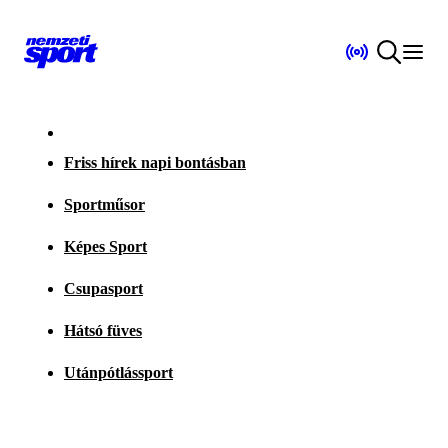
Friss hírek napi bontásban
Sportműsor
Képes Sport
Csupasport
Hátsó füves
Utánpótlássport