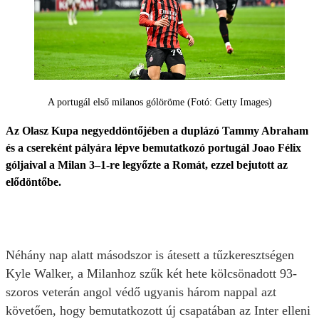
A portugál első milanos gólöröme (Fotó: Getty Images)
Az Olasz Kupa negyeddöntőjében a duplázó Tammy Abraham
és a csereként pályára lépve bemutatkozó portugál Joao Félix
góljaival a Milan 3–1-re legyőzte a Romát, ezzel bejutott az
elődöntőbe.
Néhány nap alatt másodszor is átesett a tűzkeresztségen
Kyle Walker, a Milanhoz szűk két hete kölcsönadott 93-
szoros veterán angol védő ugyanis három nappal azt
követően, hogy bemutatkozott új csapatában az Inter elleni