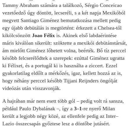
Tammy Abraham számára a találkozó, Sérgio Conceicao
vezetőedző úgy döntött, lecseréli, s a két napja Mexikóból
megvett Santiago Giménez bemutatkozása mellett pedig
egy újabb debütálás is megtörtént: érkezett a Chelsea-től
kikölcsönzött
Joao Félix
is. Akinek első labdaérintése
máris kiválóan sikerült: szöktette a mexikói debütánstársát,
ám mielőtt Giménez lőhetett volna, beérték. Bő tíz perccel
később felcserélődtek a szerepek: ezúttal Giménez ugratta
ki Félixet, és a portugál ki is használta a ziccert. Ezzel
gyakorlatilag eldőlt a mérkőzés, igaz, kellett hozzá az is,
hogy néhány perccel később Tijjani Reijnders öngólját
videózás után visszavonják.
A hajrában már nem esett több gól – pedig volt rá sansza,
például Paulo Dybalának –, így a
3–1
-re nyerő Milan
került a legjobb négy közé, az ellenfele pedig az Inter–
Lazio összecsapás győztese lesz a döntőbe jutásért.