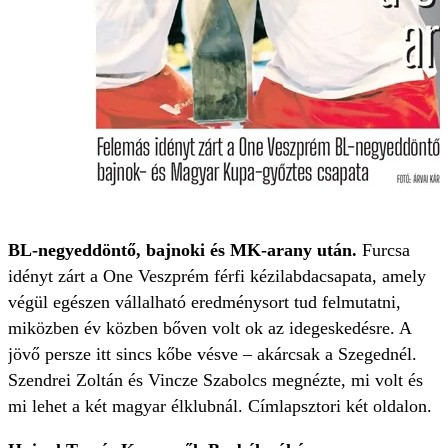
BL-negyeddöntő, bajnoki és MK-arany után.
Furcsa
idényt zárt a One Veszprém férfi kézilabdacsapata, amely
végül egészen vállalható eredménysort tud felmutatni,
miközben év közben bőven volt ok az idegeskedésre. A
jövő persze itt sincs kőbe vésve – akárcsak a Szegednél.
Szendrei Zoltán és Vincze Szabolcs megnézte, mi volt és
mi lehet a két magyar élklubnál. Címlapsztori két oldalon.