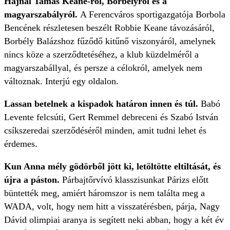
Hajnal Tamás Keane-ről, Borbélyról és a
magyarszabályról.
A Ferencváros sportigazgatója Borbola
Bencének részletesen beszélt Robbie Keane távozásáról,
Borbély Balázshoz fűződő kitűnő viszonyáról, amelynek
nincs köze a szerződtetéséhez, a klub küzdelméről a
magyarszabállyal, és persze a célokról, amelyek nem
változnak. Interjú egy oldalon.
Lassan betelnek a kispadok határon innen és túl.
Babó
Levente felcsúti, Gert Remmel debreceni és Szabó István
csíkszeredai szerződéséről minden, amit tudni lehet és
érdemes.
Kun Anna mély gödörből jött ki, letöltötte eltiltását, és
újra a páston.
Párbajtőrvívó klasszisunkat Párizs előtt
büntették meg, amiért háromszor is nem találta meg a
WADA, volt, hogy nem hitt a visszatérésben, párja, Nagy
Dávid olimpiai aranya is segített neki abban, hogy a két év