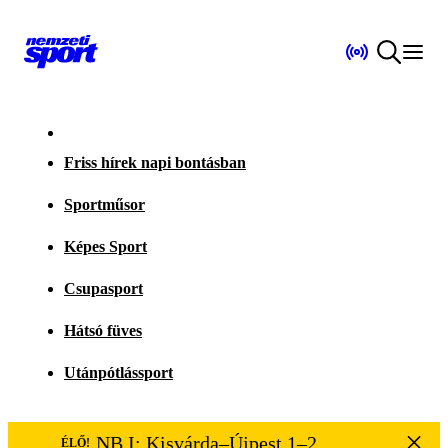
Friss hírek napi bontásban
Sportműsor
Képes Sport
Csupasport
Hátsó füves
Utánpótlássport
NB I: Kisvárda–Újpest 1–2
ÉLŐ!