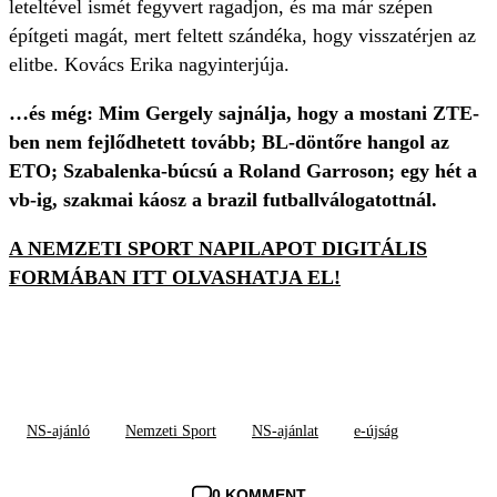
leteltével ismét fegyvert ragadjon, és ma már szépen
építgeti magát, mert feltett szándéka, hogy visszatérjen az
elitbe. Kovács Erika nagyinterjúja.
…és még: Mim Gergely sajnálja, hogy a mostani ZTE-
ben nem fejlődhetett tovább; BL-döntőre hangol az
ETO; Szabalenka-búcsú a Roland Garroson; egy hét a
vb-ig, szakmai káosz a brazil futballválogatottnál.
A NEMZETI SPORT NAPILAPOT DIGITÁLIS
FORMÁBAN ITT OLVASHATJA EL!
NS-ajánló
Nemzeti Sport
NS-ajánlat
e-újság
0 KOMMENT