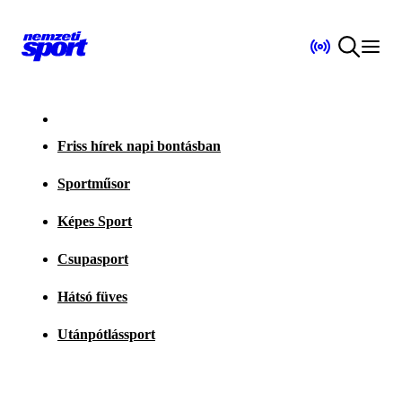
Friss hírek napi bontásban
Sportműsor
Képes Sport
Csupasport
Hátsó füves
Utánpótlássport