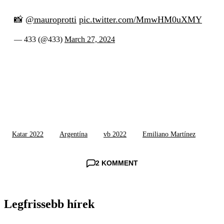
📸
@mauroprotti
pic.twitter.com/MmwHM0uXMY
— 433 (@433)
March 27, 2024
Katar 2022
Argentína
vb 2022
Emiliano Martínez
2 KOMMENT
Legfrissebb hírek