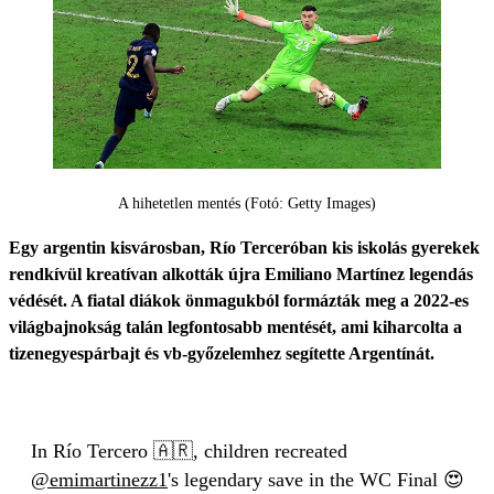
A hihetetlen mentés (Fotó: Getty Images)
Egy argentin kisvárosban, Río Terceróban kis iskolás gyerekek
rendkívül kreatívan alkották újra Emiliano Martínez legendás
védését. A fiatal diákok önmagukból formázták meg a 2022-es
világbajnokság talán legfontosabb mentését, ami kiharcolta a
tizenegyespárbajt és vb-győzelemhez segítette Argentínát.
In Río Tercero 🇦🇷, children recreated
@emimartinezz1
's legendary save in the WC Final 😍