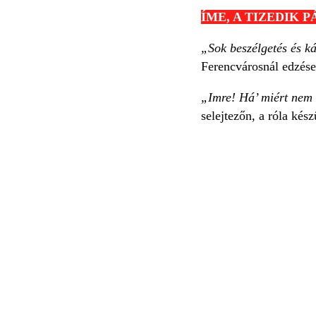
ÍME, A TIZEDIK 
„Sok beszélgetés és k
Ferencvárosnál edzése
„Imre! Há’ miért nem 
selejtezőn, a róla ké