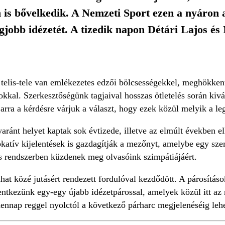
is bővelkedik. A Nemzeti Sport ezen a nyáron ar
egjobb idézetét. A tizedik napon Détári Lajos 
 telis-tele van emlékezetes edzői bölcsességekkel, meghökken
kal. Szerkesztőségünk tagjaival hosszas ötletelés során kivá
 arra a kérdésre várjuk a választ, hogy ezek közül melyik a le
yaránt helyet kaptak sok évtizede, illetve az elmúlt években 
atív kijelentések is gazdagítják a mezőnyt, amelybe egy szem
es rendszerben küzdenek meg olvasóink szimpátiájáért.
hat közé jutásért rendezett fordulóval kezdődött. A párosítások
entkezünk egy-egy újabb idézetpárossal, amelyek közül itt az 
dennap reggel nyolctól a következő párharc megjelenéséig lehe