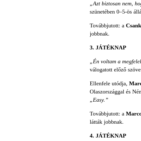
„Azt biztosan nem, ho
szünetében 0–5-ös áll
Továbbjutott: a
Csank
jobbnak.
3. JÁTÉKNAP
„Én voltam a megfelel
válogatott előző szöve
Ellenfele utódja,
Marc
Olaszországgal és Ném
„Easy.”
Továbbjutott: a
Marco
látták jobbnak.
4. JÁTÉKNAP