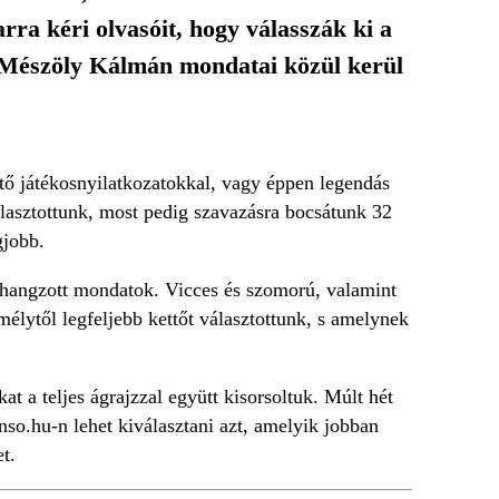
ra kéri olvasóit, hogy válasszák ki a
és Mészöly Kálmán mondatai közül kerül
tő játékosnyilatkozatokkal, vagy éppen legendás
lasztottunk, most pedig szavazásra bocsátunk 32
gjobb.
elhangzott mondatok. Vicces és szomorú, valamint
élytől legfeljebb kettőt választottunk, s amelynek
at a teljes ágrajzzal együtt kisorsoltuk. Múlt hét
nso.hu-n lehet kiválasztani azt, amelyik jobban
t.