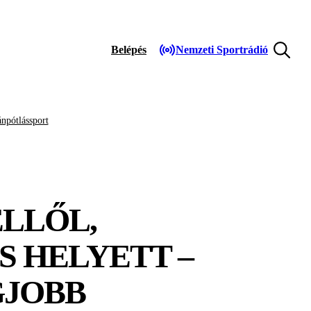
Belépés
Nemzeti Sportrádió
npótlássport
ELLŐL,
S HELYETT –
GJOBB