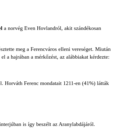
el
a norvég Even Hovlandról, akit szándékosan
tette meg a Ferencváros elleni vereséget. Miután
 el a hajrában a mérkőzést, az alábbiakat kérdezte:
el. Horváth Ferenc mondatait 1211-en (41%) látták
interjúban is így beszélt az Aranylabdájáról.