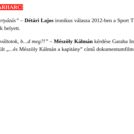
PÁRHARC!
ártyázás” –
Détári Lajos
ironikus válasza 2012-ben a Sport TV
k helyett.
váltotok, b...d meg?!” –
Mészöly Kálmán
kérdése Garaba I
szült „...és Mészöly Kálmán a kapitány” című dokumentumfilm