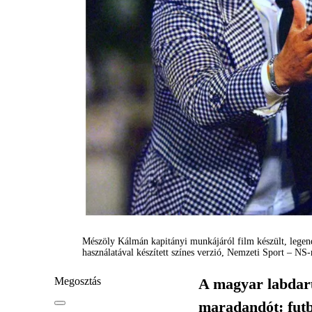
Mészöly Kálmán kapitányi munkájáról film készült, legend
használatával készített színes verzió, Nemzeti Sport – NS
Megosztás
A magyar labdarúg
maradandót: futb