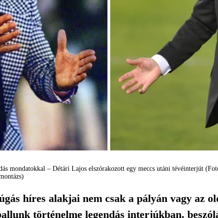
ás mondatokkal – Détári Lajos elszórakozott egy meccs utáni tévéinterjút (Fo
-montázs)
ás híres alakjai nem csak a pályán vagy az old
allunk történelme legendás interjúkban, beszól