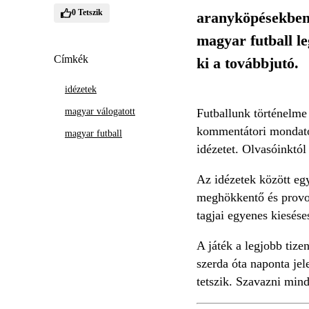
0
Tetszik
aranyköpésekben 
magyar futball l
Címkék
ki a továbbjutó.
idézetek
magyar válogatott
Futballunk történelme
kommentátori mondatok
magyar futball
idézetet. Olvasóinktól
Az idézetek között eg
meghökkentő és provok
tagjai egyenes kiesés
A játék a legjobb tizen
szerda óta naponta jel
tetszik. Szavazni min