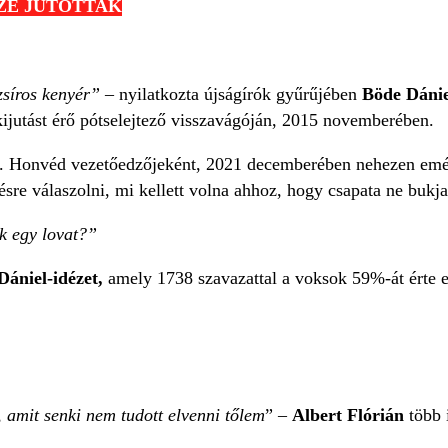
ÖZÉ JUTOTTAK
 zsíros kenyér”
– nyilatkozta újságírók gyűrűjében
Böde Dáni
kijutást érő pótselejtező visszavágóján, 2015 novemberében.
 Honvéd vezetőedzőjeként, 2021 decemberében nehezen emész
ésre válaszolni, mi kellett volna ahhoz, hogy csapata ne bukja
k egy lovat?”
Dániel-idézet,
amely 1738 szavazattal a voksok 59%-át érte 
 amit senki nem tudott elvenni tőlem
” –
Albert Flórián
több 