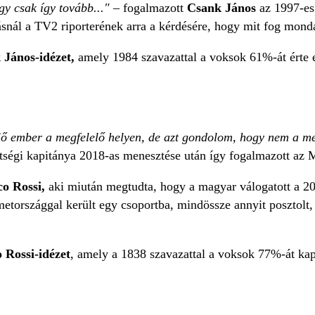
gy csak így tovább..."
– fogalmazott
Csank János
az 1997-es
ásnál a TV2 riporterének arra a kérdésére, hogy mit fog monda
 János-idézet,
amely 1984 szavazattal a voksok 61%-át érte el
ő ember a megfelelő helyen, de azt gondolom, hogy nem a m
tségi kapitánya
2018-as menesztése után így fogalmazott az M
o Rossi,
aki miután megtudta, hogy a magyar válogatott a 2
etországgal került egy csoportba, mindössze annyit posztolt,
 Rossi-idézet
, amely a 1838 szavazattal a voksok 77%-át k