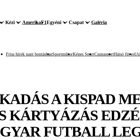
Kézi
Amerika
F1
Egyéni
Csapat
Galéria
Friss hírek napi bontásban
Sportműsor
Képes Sport
Csupasport
Hátsó füves
Utá
KADÁS A KISPAD M
S KÁRTYÁZÁS EDZÉ
AGYAR FUTBALL LE