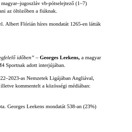
 magyar–jugoszláv vb-pótselejtező (1–7)
ni az öltözőben a fiúknak.
. Albert Flórián híres mondatát 1265-en látták
egfelelő időben” –
Georges Leekens,
a magyar
4 Sportnak adott interjújában.
022–2023-as Nemzetek Ligájában Angliával,
 illetve kommentelt a közösségi médiában:
apta. Georges Leekens mondatát 538-an (23%)