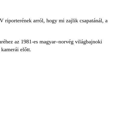
 riporterének arról, hogy mi zajlik csapatánál, a
mréhez az 1981-es magyar–norvég világbajnoki
 kamerái előtt.