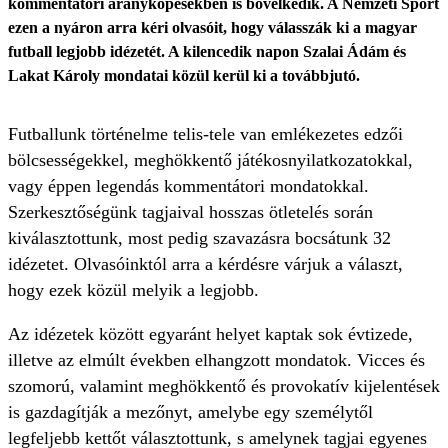
kommentátori aranyköpésekben is bővelkedik. A Nemzeti Sport
ezen a nyáron arra kéri olvasóit, hogy válasszák ki a magyar
futball legjobb idézetét. A kilencedik napon Szalai Ádám és
Lakat Károly mondatai közül kerül ki a továbbjutó.
Futballunk történelme telis-tele van emlékezetes edzői
bölcsességekkel, meghökkentő játékosnyilatkozatokkal,
vagy éppen legendás kommentátori mondatokkal.
Szerkesztőségünk tagjaival hosszas ötletelés során
kiválasztottunk, most pedig szavazásra bocsátunk 32
idézetet. Olvasóinktól arra a kérdésre várjuk a választ,
hogy ezek közül melyik a legjobb.
Az idézetek között egyaránt helyet kaptak sok évtizede,
illetve az elmúlt években elhangzott mondatok. Vicces és
szomorú, valamint meghökkentő és provokatív kijelentések
is gazdagítják a mezőnyt, amelybe egy személytől
legfeljebb kettőt választottunk, s amelynek tagjai egyenes