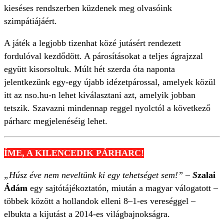
kieséses rendszerben küzdenek meg olvasóink
szimpátiájáért.
A játék a legjobb tizenhat közé jutásért rendezett
fordulóval kezdődött. A párosításokat a teljes ágrajzzal
együtt kisorsoltuk. Múlt hét szerda óta naponta
jelentkezünk egy-egy újabb idézetpárossal, amelyek közül
itt az nso.hu-n lehet kiválasztani azt, amelyik jobban
tetszik. Szavazni mindennap reggel nyolctól a következő
párharc megjelenéséig lehet.
ÍME, A KILENCEDIK PÁRHARC!
„Húsz éve nem neveltünk ki egy tehetséget sem!” –
S
zalai
Ádám
egy sajtótájékoztatón, miután a magyar válogatott –
többek között a hollandok elleni 8–1-es vereséggel –
elbukta a kijutást a 2014-es világbajnokságra.