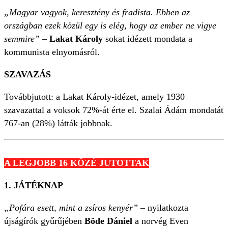
„Magyar vagyok, keresztény és fradista. Ebben az
országban ezek közül egy is elég, hogy az ember ne vigye
semmire”
–
Lakat Károly
sokat idézett mondata a
kommunista elnyomásról.
SZAVAZÁS
Továbbjutott: a Lakat Károly-idézet, amely 1930
szavazattal a voksok 72%-át érte el. Szalai Ádám mondatát
767-an (28%) látták jobbnak.
A LEGJOBB 16 KÖZÉ JUTOTTAK
1. JÁTÉKNAP
„Pofára esett, mint a zsíros kenyér”
– nyilatkozta
újságírók gyűrűjében
Böde Dániel
a norvég Even