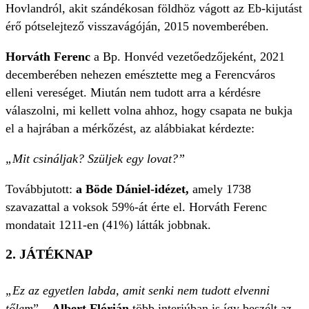
Hovlandról, akit szándékosan földhöz vágott az Eb-kijutást
érő pótselejtező visszavágóján, 2015 novemberében.
Horváth Ferenc
a Bp. Honvéd vezetőedzőjeként, 2021
decemberében nehezen emésztette meg a Ferencváros
elleni vereséget. Miután nem tudott arra a kérdésre
válaszolni, mi kellett volna ahhoz, hogy csapata ne bukja
el a hajrában a mérkőzést, az alábbiakat kérdezte:
„Mit csináljak? Szüljek egy lovat?”
Továbbjutott:
a Böde Dániel-idézet,
amely 1738
szavazattal a voksok 59%-át érte el. Horváth Ferenc
mondatait 1211-en (41%) látták jobbnak.
2. JÁTÉKNAP
„Ez az egyetlen labda, amit senki nem tudott elvenni
tőlem
” –
Albert Flórián
több interjúban is így beszélt az