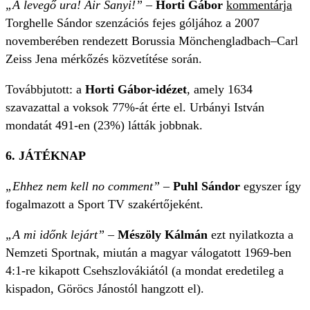
„A levegő ura! Air Sanyi!” –
Horti Gábor
kommentárja
Torghelle Sándor szenzációs fejes góljához a 2007
novemberében rendezett Borussia Mönchengladbach–Carl
Zeiss Jena mérkőzés közvetítése során.
Továbbjutott: a
Horti Gábor-idézet
, amely 1634
szavazattal a voksok 77%-át érte el. Urbányi István
mondatát 491-en (23%) látták jobbnak.
6. JÁTÉKNAP
„Ehhez nem kell no comment” –
Puhl Sándor
egyszer így
fogalmazott a Sport TV szakértőjeként.
„A mi időnk lejárt”
–
Mészöly Kálmán
ezt nyilatkozta a
Nemzeti Sportnak, miután a magyar válogatott 1969-ben
4:1-re kikapott Csehszlovákiától (a mondat eredetileg a
kispadon, Göröcs Jánostól hangzott el).