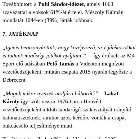
Továbbjutott: a
Puhl Sándor-idézet
, amely 1663
szavazattal a voksok 61%-át érte el. Mészöly Kálmán
mondatát 1044-en (39%) látták jobbnak.
7. JÁTÉKNAP
„Igenis bebizonyítottuk, hogy középszerű, sz.r játékosokkal
is tudunk minőségi játékot nyújtani.” –
így értékelt az M4
Sport élő adásában
Pető Tamás
a Videoton megbízott
vezetőedzőjeként, miután csapata 2015 nyarán legyőzte a
Debrecent.
„Maguk mikor nyertek utoljára háborút?” –
Lakat
Károly
így szólt vissza 1976-ban a Honvéd
vezetőedzőjeként a klub labdarúgó-szakosztályát irányító
katonatiszteknek, amikor azok kérdőre vonták a csapat
bukdácsoló teljesítménye miatt.