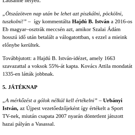
Lausanne helyett.
„Ötszázötven nap után be lehet azt piszkálni, pöckölni,
tuszkolni!”
–
így kommentálta
Hajdú B. István
a 2016-os
Eb magyar–osztrák meccsén azt, amikor Szalai Ádám
hosszú idő után betalált a válogatottban, s ezzel a mieink
előnybe kerültek.
Továbbjutott: a Hajdú B. István-idézet, amely 1663
szavazattal a voksok 55%-át kapta. Kovács Attila mondatát
1335-en látták jobbnak.
5. JÁTÉKNAP
„A mérkőzést a gólok nélkül kell értékelni”
–
Urbányi
István,
az Újpest vezetőedzőjeként így értékelt a Sport
TV-nek, miután csapata 2007 nyarán döntetlent játszott
hazai pályán a Vasassal.