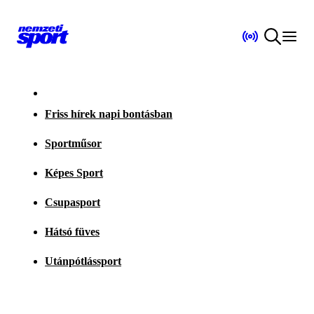
Friss hírek napi bontásban
Sportműsor
Képes Sport
Csupasport
Hátsó füves
Utánpótlássport