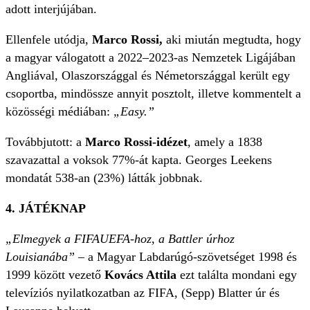
adott interjújában.
Ellenfele utódja,
Marco Rossi,
aki miután megtudta, hogy
a magyar válogatott a 2022–2023-as Nemzetek Ligájában
Angliával, Olaszországgal és Németországgal került egy
csoportba, mindössze annyit posztolt, illetve kommentelt a
közösségi médiában:
„Easy.”
Továbbjutott: a
Marco Rossi-idézet
, amely a 1838
szavazattal a voksok 77%-át kapta. Georges Leekens
mondatát 538-an (23%) látták jobbnak.
4. JÁTÉKNAP
„Elmegyek a FIFAUEFA-hoz, a Battler úrhoz
Louisianába”
– a Magyar Labdarúgó-szövetséget 1998 és
1999 között vezető
Kovács Attila
ezt találta mondani egy
televíziós nyilatkozatban az FIFA, (Sepp) Blatter úr és