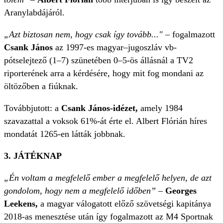
Aranylabdájáról.
„Azt biztosan nem, hogy csak így tovább..."
– fogalmazott
Csank János
az 1997-es magyar–jugoszláv vb-
pótselejtező (1–7) szünetében 0–5-ös állásnál a TV2
riporterének arra a kérdésére, hogy mit fog mondani az
öltözőben a fiúknak.
Továbbjutott: a
Csank János-idézet,
amely 1984
szavazattal a voksok 61%-át érte el. Albert Flórián híres
mondatát 1265-en látták jobbnak.
3. JÁTÉKNAP
„Én voltam a megfelelő ember a megfelelő helyen, de azt
gondolom, hogy nem a megfelelő időben” –
Georges
Leekens,
a magyar válogatott előző szövetségi kapitánya
2018-as menesztése után így fogalmazott az M4 Sportnak