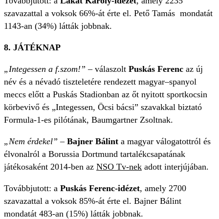
Továbbjutott: a
Lakat Károly-idézet
, amely 2235
szavazattal a voksok 66%-át érte el. Pető Tamás mondatát
1143-an (34%) látták jobbnak.
8. JÁTÉKNAP
„Integessen a f.szom!” –
válaszolt
Puskás Ferenc
az új
név és a névadó tiszteletére rendezett magyar–spanyol
meccs előtt a Puskás Stadionban
az őt nyitott sportkocsin
körbevivő és „Integessen, Öcsi bácsi” szavakkal biztató
Formula-1-es pilótának, Baumgartner Zsoltnak.
„Nem érdekel” –
Bajner Bálint
a magyar válogatottról és
élvonalról a Borussia Dortmund tartalékcsapatának
játékosaként 2014-ben az
NSO Tv-nek
adott interjújában.
Továbbjutott: a
Puskás Ferenc-idézet
, amely 2700
szavazattal a voksok 85%-át érte el. Bajner Bálint
mondatát 483-an (15%) látták jobbnak.