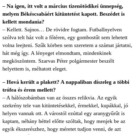
– Na igen, itt volt a március tizenötödikei ünnepség,
melyen Békéscsabáért kitüntetést kapott. Beszédet is
kellett mondania?
– Kellett. Sajnos… De rövidre fogtam. Futballnyelven
szólva telt ház volt a főtéren, egy gombostűt sem lehetett
volna leejteni. Szűk körben sem szeretem a számat jártatni,
hát még így. A lényeget elmondtam, mindenkinek
megköszöntem. Szarvas Péter polgármester beszélt
helyettem is, méltatott eleget.
– Hová került a plakett? A nappaliban díszeleg a többi
trófea és érem mellett?
– A hálószobámban van az összes relikvia. Az egyik
szekrény tele van kitüntetésekkel, érmekkel, kupákkal, jó
helyen vannak ott. A várostól ezúttal egy aranygyűrűt is
kaptam, néhány héttel előtte szóltak, hogy menjek be az
egyik ékszerészhez, hogy méretet tudjon venni, de azt