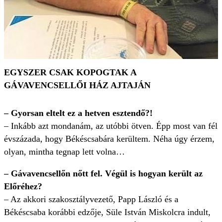
EGYSZER CSAK KOPOGTAK A
GÁVAVENCSELLŐI HÁZ AJTAJÁN
– Gyorsan eltelt ez a hetven esztendő?!
– Inkább azt mondanám, az utóbbi ötven. Épp most van fél
évszázada, hogy Békéscsabára kerültem. Néha úgy érzem,
olyan, mintha tegnap lett volna…
– Gávavencsellőn nőtt fel. Végül is hogyan került az
Előréhez?
– Az akkori szakosztályvezető, Papp László és a
Békéscsaba korábbi edzője, Süle István Miskolcra indult,