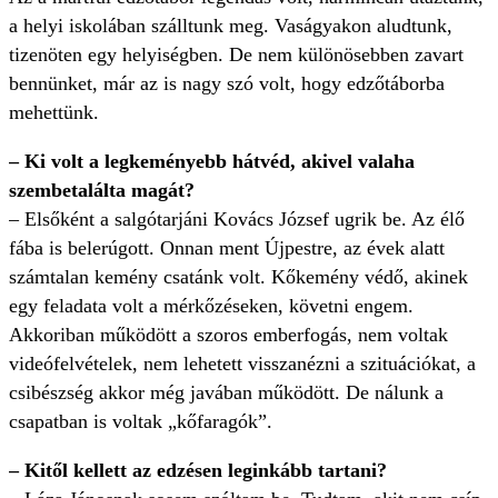
a helyi iskolában szálltunk meg. Vaságyakon aludtunk,
tizenöten egy helyiségben. De nem különösebben zavart
bennünket, már az is nagy szó volt, hogy edzőtáborba
mehettünk.
– Ki volt a legkeményebb hátvéd, akivel valaha
szembetalálta magát?
– Elsőként a salgótarjáni Kovács József ugrik be. Az élő
fába is belerúgott. Onnan ment Újpestre, az évek alatt
számtalan kemény csatánk volt. Kőkemény védő, akinek
egy feladata volt a mérkőzéseken, követni engem.
Akkoriban működött a szoros emberfogás, nem voltak
videófelvételek, nem lehetett visszanézni a szituációkat, a
csibészség akkor még javában működött. De nálunk a
csapatban is voltak „kőfaragók”.
– Kitől kellett az edzésen leginkább tartani?