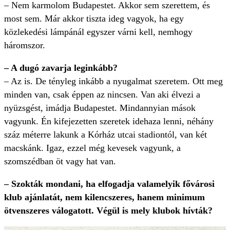
– Nem karmolom Budapestet. Akkor sem szerettem, és
most sem. Már akkor tiszta ideg vagyok, ha egy
közlekedési lámpánál egyszer várni kell, nemhogy
háromszor.
– A dugó zavarja leginkább?
– Az is. De tényleg inkább a nyugalmat szeretem. Ott meg
minden van, csak éppen az nincsen. Van aki élvezi a
nyüzsgést, imádja Budapestet. Mindannyian mások
vagyunk. Én kifejezetten szeretek idehaza lenni, néhány
száz méterre lakunk a Kórház utcai stadiontól, van két
macskánk. Igaz, ezzel még kevesek vagyunk, a
szomszédban öt vagy hat van.
– Szokták mondani, ha elfogadja valamelyik fővárosi
klub ajánlatát, nem kilencszeres, hanem minimum
ötvenszeres válogatott. Végül is mely klubok hívták?