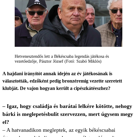
Hetvenesztendős lett a Békéscsaba legendás játékosa és
vezetőedzője, Pásztor József (Fotó: Szabó Miklós)
A hajdani irányítót annak idején az év játékosának is
választották, edzőként pedig bronz­éremig vezette szeretett
klubját. De vajon hogyan került a cipész­kátéeszhez?
– Igaz, hogy családja és barátai lelkére kötötte, nehogy
bárki is meglepetésbulit szervezzen, mert úgysem megy
el?
– A hatvanadikon megleptek, az egyik békéscsabai