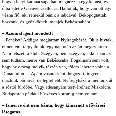
hogy a helyi katonacsapatban megnézzen egy kapust, és
útba ejtette Gávavencsellőt is. Hallották, hogy van ott egy
vézna fiú, aki remekül bánik a labdával. Bekopogtattak
hozzánk, és győzködtek, menjek Békéscsabára.
– Azonnal igent mondott?
– Fenéket! Addigra megjártam Nyíregyházát. Ők is hívtak,
elmentem, tárgyaltunk, egy nap után aztán megszöktem.
Nem tetszett a klub. Szégyen, nem szégyen, akkoriban azt
sem tudtam, merre van Békéscsaba. Fogalmam sem volt,
hogy az ország melyik részén van, tőlem lehetett volna a
Dunántúlon is. Apám vasutasként dolgozott, ingyen
utaztunk bárhová, de legfeljebb Nyíregyházára mentünk át
a sóstói fürdőbe. Vagy édesanyám testvéreihez Miskolcra.
Budapesten például húszéves koromig nem voltam.
– Ismerve önt nem bánta, hogy kimaradt a fővárosi
látogatás.