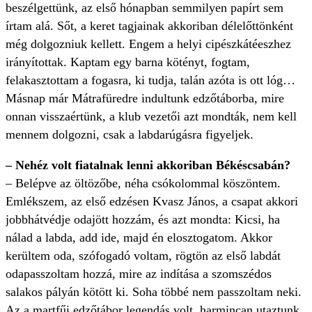
beszélgettünk, az első hónapban semmilyen papírt sem
írtam alá. Sőt, a keret tagjainak akkoriban délelőttönként
még dolgozniuk kellett. Engem a helyi cipészkátéeszhez
irányítottak. Kaptam egy barna kötényt, fogtam,
felakasztottam a fogasra, ki tudja, talán azóta is ott lóg…
Másnap már Mátrafüredre indultunk edzőtáborba, mire
onnan visszaértünk, a klub vezetői azt mondták, nem kell
mennem dolgozni, csak a labdarúgásra figyeljek.
– Nehéz volt fiatalnak lenni akkoriban Békéscsabán?
– Belépve az öltözőbe, néha csókolommal köszöntem.
Emlékszem, az első edzésen Kvasz János, a csapat akkori
jobbhátvédje odajött hozzám, és azt mondta: Kicsi, ha
nálad a labda, add ide, majd én elosztogatom. Akkor
kerültem oda, szófogadó voltam, rögtön az első labdát
odapasszoltam hozzá, mire az indítása a szomszédos
salakos pályán kötött ki. Soha többé nem passzoltam neki.
Az a martfűi edzőtábor legendás volt, harmincan utaztunk,