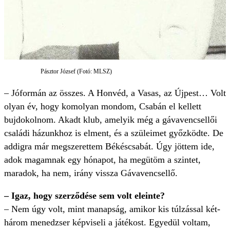
Pásztor József (Fotó: MLSZ)
– Jóformán az összes. A Honvéd, a Vasas, az Újpest… Volt
olyan év, hogy komolyan mondom, Csabán el kellett
bujdokolnom. Akadt klub, amelyik még a gávavencsellői
családi házunkhoz is elment, és a szüleimet győzködte. De
addigra már megszerettem Békéscsabát. Úgy jöttem ide,
adok magamnak egy hónapot, ha megütöm a szintet,
maradok, ha nem, irány vissza Gávavencsellő.
– Igaz, hogy szerződése sem volt eleinte?
– Nem úgy volt, mint manapság, amikor kis túlzással két-
három menedzser képviseli a játékost. Egyedül voltam,