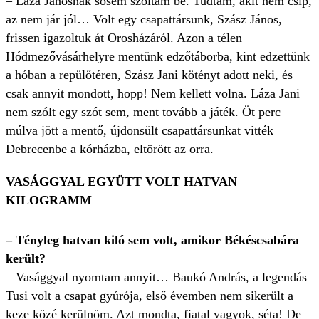
– Láza Jánosnak sosem szóltam be. Tudtam, akit nem csíp,
az nem jár jól… Volt egy csapattársunk, Szász János,
frissen igazoltuk át Orosházáról. Azon a télen
Hódmezővásárhelyre mentünk edzőtáborba, kint edzettünk
a hóban a repülőtéren, Szász Jani kötényt adott neki, és
csak annyit mondott, hopp! Nem kellett volna. Láza Jani
nem szólt egy szót sem, ment tovább a játék. Öt perc
múlva jött a mentő, újdonsült csapattársunkat vitték
Debrecenbe a kórházba, eltörött az orra.
VASÁGGYAL EGYÜTT VOLT HATVAN
KILOGRAMM
– Tényleg hatvan kiló sem volt, amikor Békéscsabára
került?
– Vasággyal nyomtam annyit… Baukó András, a legendás
Tusi volt a csapat gyúrója, első évemben nem sikerült a
keze közé kerülnöm. Azt mondta, fiatal vagyok, séta! De