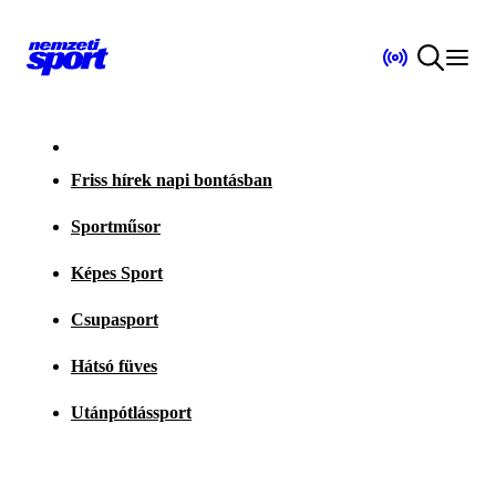
Friss hírek napi bontásban
Sportműsor
Képes Sport
Csupasport
Hátsó füves
Utánpótlássport