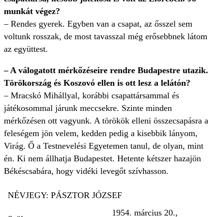
munkát végez?
– Rendes gyerek. Egyben van a csapat, az ősszel sem
voltunk rosszak, de most tavasszal még erősebbnek látom
az együttest.
– A válogatott mérkőzéseire rendre Budapestre utazik.
Törökország és Koszovó ellen is ott lesz a lelátón?
– Mracskó Mihállyal, korábbi csapattársammal és
játékosommal járunk meccsekre. Szinte minden
mérkőzésen ott vagyunk. A törökök elleni összecsapásra a
feleségem jön velem, kedden pedig a kisebbik lányom,
Virág. Ő a Testnevelési Egyetemen tanul, de olyan, mint
én. Ki nem állhatja Budapestet. Hetente kétszer hazajön
Békéscsabára, hogy vidéki levegőt szívhasson.
NÉVJEGY: PÁSZTOR JÓZSEF
1954. március 20.,