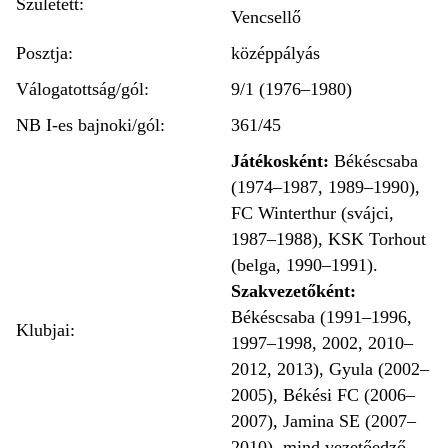
Született:
Vencsellő
Posztja:
középpályás
Válogatottság/gól:
9/1 (1976–1980)
NB I-es bajnoki/gól:
361/45
Játékosként:
Békéscsaba
(1974–1987, 1989–1990),
FC Winterthur (svájci,
1987–1988), KSK Torhout
(belga, 1990–1991).
Szakvezetőként:
Békéscsaba (1991–1996,
Klubjai:
1997–1998, 2002, 2010–
2012, 2013), Gyula (2002–
2005), Békési FC (2006–
2007), Jamina SE (2007–
2010), mind vezetőedző,