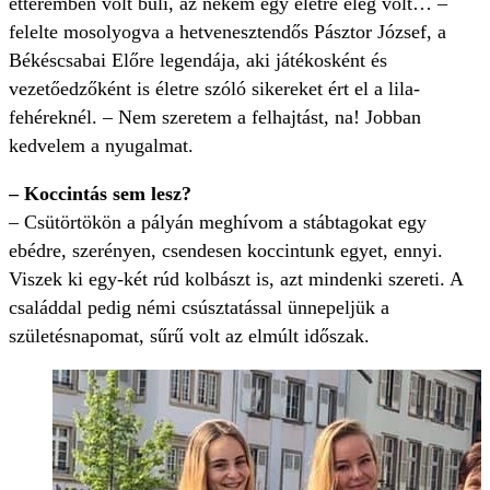
étteremben volt buli, az nekem egy életre elég volt… –
felelte mosolyogva a hetvenesztendős Pásztor József, a
Békéscsabai Előre legendája, aki játékosként és
vezetőedzőként is életre szóló sikereket ért el a lila-
fehéreknél. – Nem szeretem a felhajtást, na! Jobban
kedvelem a nyugalmat.
– Koccintás sem lesz?
– Csütörtökön a pályán meghívom a stábtagokat egy
ebédre, szerényen, csendesen koccintunk egyet, ennyi.
Viszek ki egy-két rúd kolbászt is, azt mindenki szereti. A
családdal pedig némi csúsztatással ünnepeljük a
születésnapomat, sűrű volt az elmúlt időszak.