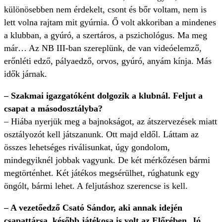
különösebben nem érdekelt, csont és bőr voltam, nem is
lett volna rajtam mit gyúrnia. Ő volt akkoriban a mindenes
a klubban, a gyúró, a szertáros, a pszichológus. Ma meg
már… Az NB III-ban szereplünk, de van videóelemző,
erőnléti edző, pályaedző, orvos, gyúró, anyám kínja. Más
idők járnak.
– Szakmai igazgatóként dolgozik a klubnál. Feljut a
csapat a másodosztályba?
– Hiába nyerjük meg a bajnokságot, az átszervezések miatt
osztályozót kell játszanunk. Ott majd eldől. Láttam az
összes lehetséges riválisunkat, úgy gondolom,
mindegyiknél jobbak vagyunk. De két mérkőzésen bármi
megtörténhet. Két játékos megsérülhet, rúghatunk egy
öngólt, bármi lehet. A feljutáshoz szerencse is kell.
– A vezetőedző Csató Sándor, aki annak idején
csapattársa, később játékosa is volt az Előrében. Jó