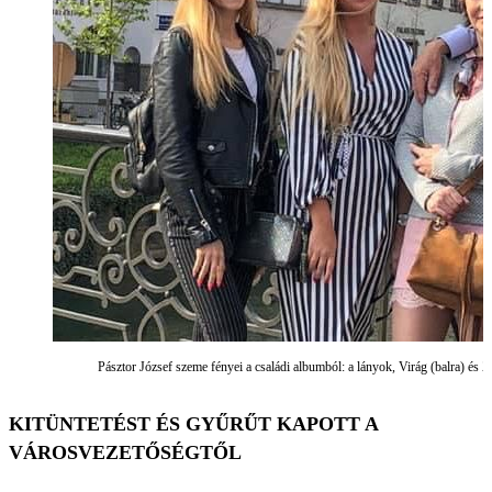
Pásztor József szeme fényei a családi albumból: a lányok, Virág (balra) és Z
KITÜNTETÉST ÉS GYŰRŰT KAPOTT A
VÁROSVEZETŐSÉGTŐL