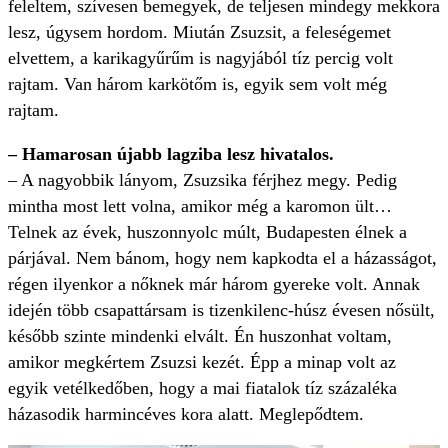
feleltem, szívesen bemegyek, de teljesen mindegy mekkora
lesz, úgysem hordom. Miután Zsuzsit, a feleségemet
elvettem, a karikagyűrűm is nagyjából tíz percig volt
rajtam. Van három karkötőm is, egyik sem volt még
rajtam.
– Hamarosan újabb lagziba lesz hivatalos.
– A nagyobbik lányom, Zsuzsika férjhez megy. Pedig
mintha most lett volna, amikor még a karomon ült…
Telnek az évek, huszonnyolc múlt, Budapesten élnek a
párjával. Nem bánom, hogy nem kapkodta el a házasságot,
régen ilyenkor a nőknek már három gyereke volt. Annak
idején több csapattársam is tizenkilenc-húsz évesen nősült,
később szinte mindenki elvált. Én huszonhat voltam,
amikor megkértem Zsuzsi kezét. Épp a minap volt az
egyik vetélkedőben, hogy a mai fiatalok tíz százaléka
házasodik harmincéves kora alatt. Meglepődtem.