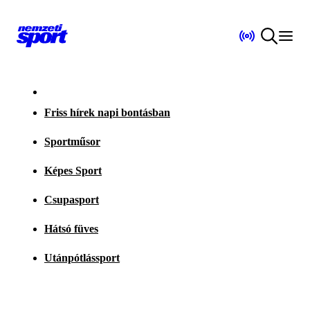
Friss hírek napi bontásban
Sportműsor
Képes Sport
Csupasport
Hátsó füves
Utánpótlássport