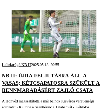
Labdarúgó NB II
2025.05.18. 20:55
NB II: ÚJRA FELJUTÁSRA ÁLL A
VASAS; KÉTCSAPATOSRA SZŰKÜLT A
BENNMARADÁSÉRT ZAJLÓ CSATA
A Honvéd megszakította a már bajnok Kisvárda veretlenségi
sorozatát • Kiütötte a Szentlőrinc a Tatabányát • Kétgólos