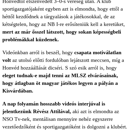
Honvédtól elszenvedett 3–0-s vereség után. A klub
sportigazgatójaként egyben azt is elmondta, hogy ettől a
héttől kezdődnek a tárgyalások a játékosokkal, de az
kétségtelen, hogy az NB I-re erősíteniük kell a keretüket,
mert az már ősszel látszott, hogy sokan képességbeli
problémákkal küzdenek.
Videónkban arról is beszél, hogy
csapata motiválatlan
volt
az utolsó előtti fordulóban lejátszott meccsen, míg a
Honvéd hozzáállását dicséri. S szó esik arról is, hogy
eleget tudnak-e majd tenni az MLSZ elvárásainak,
hogy átlagban öt magyar játékos legyen a pályán a
Kisvárdában.
A nap folyamán hosszabb videós interjúval is
jelentkezünk Révész Attilával,
aki azt is elmondta az
NSO Tv-nek, mentálisan mennyire nehéz egyszerre
vezetőedzőként és sportigazgatóként is dolgozni a klubért.