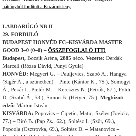
hátrányból fordított a Kozármisleny.
LABDARÚGÓ NB II
29. FORDULÓ
BUDAPEST HONVÉD FC–KISVÁRDA MASTER
GOOD 3–0 (0–0) –
ÖSSZEFOGLALÓ ITT!
Budapest,
Bozsik Aréna,
2885
néző.
Vezette:
Derdák
Marcell (Rózsa Dávid, Punyi Gyula)
HONVÉD:
Megyeri G. – Pauljevics, Szabó A., Hangya
(Sigér Á., a szünetben) – Pinte (Kántor K., 75.), Somogyi
Á., Pekár I., Pintér M. – Keresztes N. (Petrók, 87.), Földi
D. (Szabó Á., 58.), Simon B. (Hetyei, 75.).
Megbízott
edző:
Márton István
KISVÁRDA:
Popovics –
Cipetic, Matic, Széles (Jovicic,
77.) – Bíró B. (Pap Zs., 62.), Soltész I. (Szőr, 69.),
Popoola (Osztrovka, 69.), Soltész D. – Matanovics –