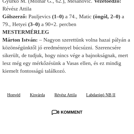
Gyurkó M. (Molnár G., 62.), Mesanovic.
Vezetőedző:
Révész Attila
Gólszerző:
Pauljevics
(1–0)
a 74., Matic
(öngól, 2–0)
a
79., Hetyei
(3–0)
a 90+2. percben
MESTERMÉRLEG
Márton István:
– Nagyon szerettünk volna hazai pályán a
közönségünktől jó eredménnyel búcsúzni. Szerencsére
sikerült, de tudjuk, hogy nincs vége a bajnokságnak, mert
lesz még egy mérkőzésünk a Vasas ellen, és ez mindig
kiemelt fontosságú találkozó.
Honvéd
Kisvárda
Révész Attila
Labdarúgó NB II
8 KOMMENT