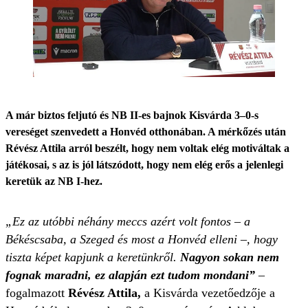
A már biztos feljutó és NB II-es bajnok Kisvárda 3–0-s
vereséget szenvedett a Honvéd otthonában. A mérkőzés után
Révész Attila arról beszélt, hogy nem voltak elég motiváltak a
játékosai, s az is jól látszódott, hogy nem elég erős a jelenlegi
keretük az NB I-hez.
„Ez az utóbbi néhány meccs azért volt fontos – a
Békéscsaba, a Szeged és most a Honvéd elleni –, hogy
tiszta képet kapjunk a keretünkről.
Nagyon sokan nem
fognak maradni, ez alapján ezt tudom mondani”
–
fogalmazott
Révész Attila,
a Kisvárda vezetőedzője a