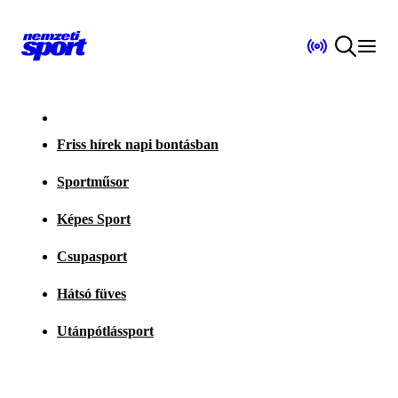
Friss hírek napi bontásban
Sportműsor
Képes Sport
Csupasport
Hátsó füves
Utánpótlássport