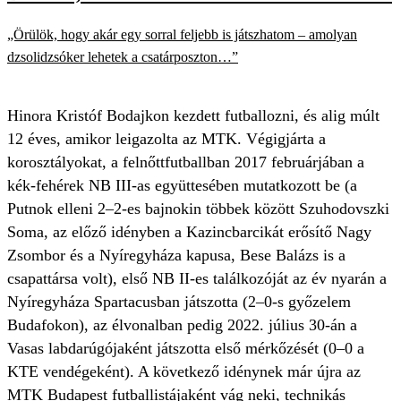
„Örülök, hogy akár egy sorral feljebb is játszhatom – amolyan
dzsolidzsóker lehetek a csatárposzton…”
Hinora Kristóf Bodajkon kezdett futballozni, és alig múlt
12 éves, amikor leigazolta az MTK. Végigjárta a
korosztályokat, a felnőttfutballban 2017 februárjában a
kék-fehérek NB III-as együttesében mutatkozott be (a
Putnok elleni 2–2-es bajnokin többek között Szuhodovszki
Soma, az előző idényben a Kazincbarcikát erősítő Nagy
Zsombor és a Nyíregyháza kapusa, Bese Balázs is a
csapattársa volt), első NB II-es találkozóját az év nyarán a
Nyíregyháza Spartacusban játszotta (2–0-s győzelem
Budafokon), az élvonalban pedig 2022. július 30-án a
Vasas labdarúgójaként játszotta első mérkőzését (0–0 a
KTE vendégeként). A következő idénynek már újra az
MTK Budapest futballistájaként vág neki, technikás