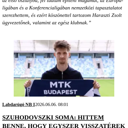
az első osztályba, fel tudtam építeni magamat, az Európa-
ligában és a Konferencialigában nemzetközi tapasztalatot
szerezhettem, és ezért köszönettel tartozom Haraszti Zsolt
ügyvezetőnek, valamint az egész klubnak.”
Labdarúgó NB I
2026.06.06. 08:01
SZUHODOVSZKI SOMA: HITTEM
BENNE, HOGY EGYSZER VISSZATÉREK