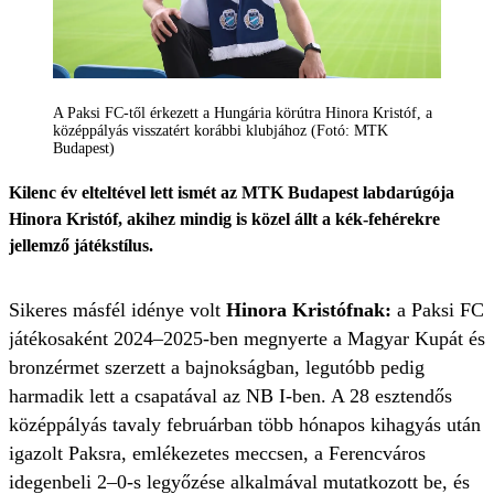
A Paksi FC-től érkezett a Hungária körútra Hinora Kristóf, a
középpályás visszatért korábbi klubjához (Fotó: MTK
Budapest)
Kilenc év elteltével lett ismét az MTK Budapest labdarúgója
Hinora Kristóf, akihez mindig is közel állt a kék-fehérekre
jellemző játékstílus.
Sikeres másfél idénye volt
Hinora Kristófnak:
a Paksi FC
játékosaként 2024–2025-ben megnyerte a Magyar Kupát és
bronzérmet szerzett a bajnokságban, legutóbb pedig
harmadik lett a csapatával az NB I-ben. A 28 esztendős
középpályás tavaly februárban több hónapos kihagyás után
igazolt Paksra, emlékezetes meccsen, a Ferencváros
idegenbeli 2–0-s legyőzése alkalmával mutatkozott be, és