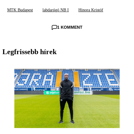
MTK Budapest
labdarúgó NB I
Hinora Kristóf
1 KOMMENT
Legfrissebb hírek