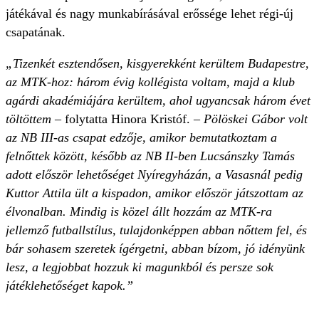
játékával és nagy munkabírásával erőssége lehet régi-új
csapatának.
„Tizenkét esztendősen, kisgyerekként kerültem Budapestre,
az MTK-hoz: három évig kollégista voltam, majd a klub
agárdi akadémiájára kerültem, ahol ugyancsak három évet
töltöttem
– folytatta Hinora Kristóf. –
Pölöskei Gábor volt
az NB III-as csapat edzője, amikor bemutatkoztam a
felnőttek között, később az NB II-ben Lucsánszky Tamás
adott először lehetőséget Nyíregyházán, a Vasasnál pedig
Kuttor Attila ült a kispadon, amikor először játszottam az
élvonalban. Mindig is közel állt hozzám az MTK-ra
jellemző futballstílus, tulajdonképpen abban nőttem fel, és
bár sohasem szeretek ígérgetni, abban bízom, jó idényünk
lesz, a legjobbat hozzuk ki magunkból és persze sok
játéklehetőséget kapok.”