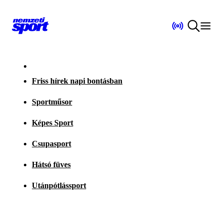
Friss hírek napi bontásban
Sportműsor
Képes Sport
Csupasport
Hátsó füves
Utánpótlássport