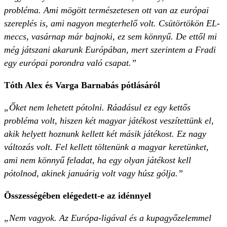
probléma. Ami mögött természetesen ott van az európai
szereplés is, ami nagyon megterhelő volt. Csütörtökön EL-
meccs, vasárnap már bajnoki, ez sem könnyű. De ettől mi
még játszani akarunk Európában, mert szerintem a Fradi
egy európai porondra való csapat.”
Tóth Alex és Varga Barnabás pótlásáról
„Őket nem lehetett pótolni. Ráadásul ez egy kettős
probléma volt, hiszen két magyar játékost veszítettünk el,
akik helyett hoznunk kellett két másik játékost. Ez nagy
változás volt. Fel kellett töltenünk a magyar keretünket,
ami nem könnyű feladat, ha egy olyan játékost kell
pótolnod, akinek januárig volt vagy húsz gólja.”
Összességében elégedett-e az idénnyel
„Nem vagyok. Az Európa-ligával és a kupagyőzelemmel