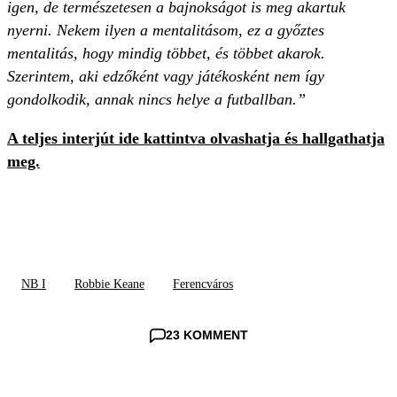
igen, de természetesen a bajnokságot is meg akartuk
nyerni. Nekem ilyen a mentalitásom, ez a győztes
mentalitás, hogy mindig többet, és többet akarok.
Szerintem, aki edzőként vagy játékosként nem így
gondolkodik, annak nincs helye a futballban.”
A teljes interjút ide kattintva olvashatja és hallgathatja
meg.
NB I
Robbie Keane
Ferencváros
23 KOMMENT