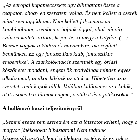
„Az európai kupameccsekre úgy állíthattam össze a
csapatot, ahogy én szerettem volna. És nem kellett a cserék
miatt sem aggódnom. Nem kellett folyamatosan
kombinálnom, szemben a bajnoksággal, ahol mindig
számon kellett tartani, ki jön le, ki megy a helyére. (…)
Büszke vagyok a klubra és mindenkire, aki segített
bennünket. Ez egy fantasztikus klub, fantasztikus
emberekkel. A szurkolóknak is szeretnék egy óriási
köszönetet mondani, engem ők motiválnak minden egyes
alkalommal, amikor kilépek az utcára. Hihetetlen az a
szeretet, amit kapok tőlük. Valóban különleges szurkolók,
akik csakis buzdítanak engem, a stábot és a játékosokat.”
A hullámzó hazai teljesítményről
„Semmi esetre sem szeretném azt a látszatot kelteni, hogy a
magyar játékosokat hibáztatom! Nem tudtunk
kiegyensúlyozottak lenni a idehaza, ez tény, és ez volt a