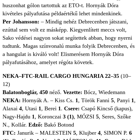
huszonhat gólon tartottuk az ETO-t. Hornyák Dóra
kivételes pályafutása példaértékű lehet mindenkinek.
Per Johansson:
– Mindig nehéz Debrecenben játszani,
ezúttal sem volt ez másképp. Kiegyenlített meccs volt,
Sako védései nagyon sokat segítettek abban, hogy nyerni
tudtunk. Magas színvonalú munka folyik Debrecenben, és
a hangulat is kiváló volt! Elismerésem Hornyák Dóra
pályafutásához, amelyet régóta követek.
NEKA–FTC-RAIL CARGO HUNGARIA 22–35
(10–
12)
Balatonboglár, 450
néző.
Vezette:
Bócz, Wiedemann
NEKA:
Hornyák A. – Kiss Cs.
1
, Török Fanni
5
, Panyi
1
,
Alaxai
4
, Utasi
1
, Berei
1
.
Csere:
Csapó Kincső (kapus),
Nagy-Hajdu
1
, Koronczai
3 (1)
, MÓZSI
5
, Seres, Szőke
N., Kollár.
Edző:
Bakó Botond
FTC:
Janurik – MALESTEIN
5
, Klujber
4
, SIMON P.
6