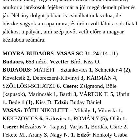
amikor a játékosok fejében már a jól megérdemelt pihenés
jár. Néhány dolgot jobban is csinálhattunk volna, de
büszke vagyok a csapatomra, és öröm volt látni a sok fiatal
játékost a pályán, ami szép jövőt vetít előre a magyar
kézilabda számára.
MOYRA-BUDAÖRS–VASAS SC 31–24
(14–11)
Budaörs, 653
néző.
Vezette:
Bíró, Kiss O.
BUDAÖRS:
MÁTÉFI – Sztankovics
1,
Schneider
4 (2),
Kovalcsik
2,
Debreczeni-Klivinyi
3,
KÁRMÁN
4,
SZÖLLŐSI-SCHATZL
6. Csere:
Zsigmond, Böle
(kapusok), Marincsák
1,
Bardi
3,
VÁRTOK T.
5,
Uhrin
1,
Bede
1 (1),
Kiss D.
Edző:
Buday Dániel
VASAS:
TÓTH NIKOLETT – Mihály
1,
Vilovski
1,
KEKEZOVICS
6,
Szilovics
1,
ROMÁN
7 (5),
Oláh
1.
Csere:
Mészáros V. (kapus), Varjas
1,
Bordás, Csire
2,
Fekete M., Arany
3,
Nagy N.
1. Edző:
Konkoly Csaba