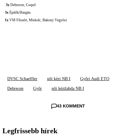
3x
Debrecen, Csepel
3x
Építők/Hargita
1x
VM Fűszért, Miskolc, Bakony Vegyész
DVSC Schaeffler
női kézi NB I
Győri Audi ETO
Debrecen
Győr
női kézilabda NB I
43 KOMMENT
Legfrissebb hírek