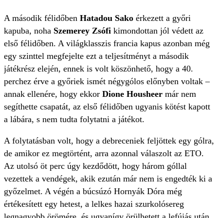
A második félidőben
Hatadou Sako
érkezett a győri
kapuba, noha
Szemerey Zsófi
kimondottan jól védett az
első félidőben. A világklasszis francia kapus azonban még
egy szinttel megfejelte ezt a teljesítményt a második
játékrész elején, ennek is volt köszönhető, hogy a 40.
perchez érve a győriek ismét négygólos előnyben voltak –
annak ellenére, hogy ekkor
Dione Housheer
már nem
segíthette csapatát, az első félidőben ugyanis kötést kapott
a lábára, s nem tudta folytatni a játékot.
A folytatásban volt, hogy a debreceniek feljöttek egy gólra,
de amikor ez megtörtént, arra azonnal válaszolt az ETO.
Az utolsó öt perc úgy kezdődött, hogy három góllal
vezettek a vendégek, akik ezután már nem is engedték ki a
győzelmet. A végén a búcsúzó Hornyák Dóra még
értékesített egy hetest, a lelkes hazai szurkolósereg
legnagyobb örömére, és ugyanígy örülhetett a lefújás után