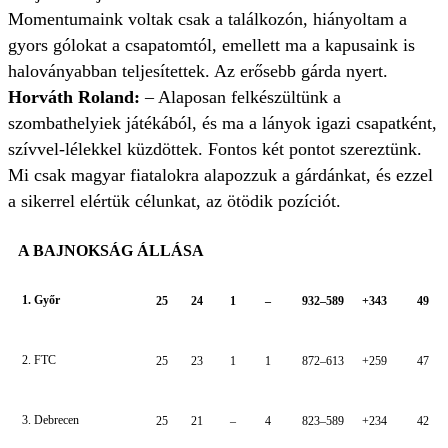
Momentumaink voltak csak a találkozón, hiányoltam a
gyors gólokat a csapatomtól, emellett ma a kapusaink is
haloványabban teljesítettek. Az erősebb gárda nyert.
Horváth Roland:
– Alaposan felkészültünk a
szombathelyiek játékából, és ma a lányok igazi csapatként,
szívvel-lélekkel küzdöttek. Fontos két pontot szereztünk.
Mi csak magyar fiatalokra alapozzuk a gárdánkat, és ezzel
a sikerrel elértük célunkat, az ötödik pozíciót.
A BAJNOKSÁG ÁLLÁSA
1. Győr
25
24
1
–
932–589
+343
49
2. FTC
25
23
1
1
872–613
+259
47
3. Debrecen
25
21
–
4
823–589
+234
42