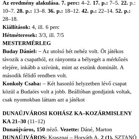
Az eredmény alakulása. 7. perc:
4–2.
17. p.:
7–5.
22.
p.:
10–7.
28. p.:
13–8.
36. p.:
18–12.
42. p.:
22–14.
52. p.:
28–18.
Kiállítások:
4, ill. 6 perc
Hétméteresek:
3/3, ill. 7/5
MESTERMÉRLEG
Buday Dániel:
– Az utolsó hét nehéz volt. Öt játékos
távozik a csapatból, ez rányomta a bélyegét a mérkőzés
elejére, inkább a szívünk, mint az eszünk dominált. A
második félidő rendben volt.
Konkoly Csaba:
– Két hasonló helyzetben lévő csapat
közül a Budaörs volt a jobb. Beállóban gondjaink voltak,
csak nyomokban láttam azt a játékot
DUNAÚJVÁROSI KOHÁSZ KA–KOZÁRMISLENY
KA 21–30
(11–12)
Dunaújváros, 150
néző.
Vezette:
Dáné, Marton
DUNAÚJVÁROS:
Krasznai – Horváth A.
2 (1),
SZTANÓ