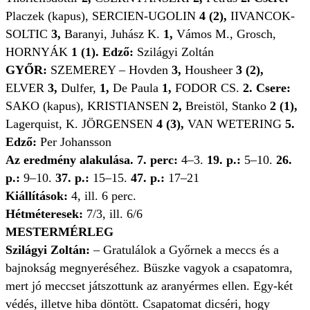
Placzek (kapus), SERCIEN-UGOLIN
4 (2),
IIVANCOK-
SOLTIC
3,
Baranyi, Juhász K.
1,
Vámos M., Grosch,
HORNYÁK
1 (1). Edző:
Szilágyi Zoltán
GYŐR:
SZEMEREY – Hovden
3,
Housheer
3 (2),
ELVER
3,
Dulfer,
1,
De Paula
1,
FODOR CS.
2. Csere:
SAKO (kapus), KRISTIANSEN
2,
Breistöl, Stanko
2 (1),
Lagerquist, K. JÖRGENSEN
4 (3),
VAN WETERING
5.
Edző:
Per Johansson
Az eredmény alakulása. 7. perc:
4–3.
19. p.:
5–10.
26.
p.:
9–10.
37. p.:
15–15.
47. p.:
17–21
Kiállítások:
4, ill. 6 perc.
Hétméteresek:
7/3, ill. 6/6
MESTERMÉRLEG
Szilágyi Zoltán:
– Gratulálok a Győrnek a meccs és a
bajnokság megnyeréséhez. Büszke vagyok a csapatomra,
mert jó meccset játszottunk az aranyérmes ellen. Egy-két
védés, illetve hiba döntött. Csapatomat dicséri, hogy