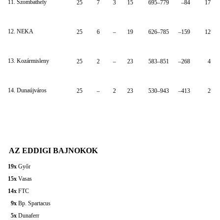
11. Szombathely
25
7
3
15
695–779
–84
17
12. NEKA
25
6
–
19
626–785
–159
12
13. Kozármisleny
25
2
–
23
583–851
–268
4
14. Dunaújváros
25
–
2
23
530–943
–413
2
AZ EDDIGI BAJNOKOK
19x
Győr
15x
Vasas
14x
FTC
9x
Bp. Spartacus
5x
Dunaferr