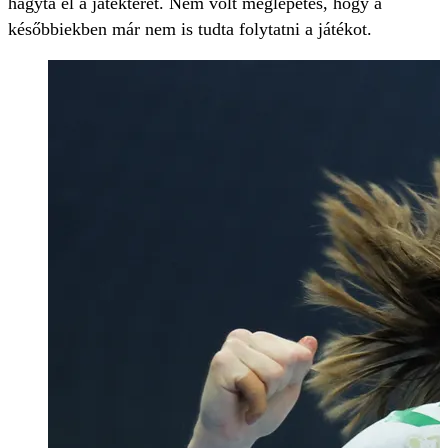
hagyta el a játékteret. Nem volt meglepetés, hogy a
későbbiekben már nem is tudta folytatni a játékot.