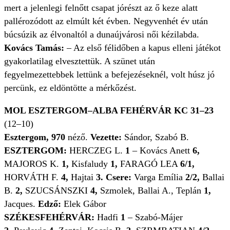
mert a jelenlegi felnőtt csapat jórészt az ő keze alatt
pallérozódott az elmúlt két évben. Negyvenhét év után
búcsúzik az élvonaltól a dunaújvárosi női kézilabda.
Kovács Tamás:
– Az első félidőben a kapus elleni játékot
gyakorlatilag elvesztettük. A szünet után
fegyelmezettebbek lettünk a befejezéseknél, volt húsz jó
percünk, ez eldöntötte a mérkőzést.
MOL ESZTERGOM–ALBA FEHÉRVÁR KC 31–23
(12–10)
Esztergom, 970
néző.
Vezette:
Sándor, Szabó B.
ESZTERGOM:
HERCZEG L.
1
– Kovács Anett
6,
MAJOROS K.
1,
Kisfaludy
1,
FARAGÓ LEA
6/1,
HORVÁTH F.
4,
Hajtai
3. Csere:
Varga Emília
2/2,
Ballai
B.
2,
SZUCSÁNSZKI
4,
Szmolek, Ballai A., Teplán
1,
Jacques.
Edző:
Elek Gábor
SZÉKESFEHÉRVÁR:
Hadfi
1
– Szabó-Májer