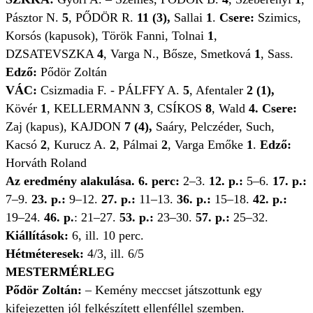
Pásztor N.
5
, PŐDÖR R.
11 (3),
Sallai
1
.
Csere:
Szimics,
Korsós (kapusok), Török Fanni, Tolnai
1
,
DZSATEVSZKA
4
, Varga N., Bősze, Smetková
1
, Sass.
Edző:
Pődör Zoltán
VÁC:
Csizmadia F. - PÁLFFY A.
5
, Afentaler
2 (1),
Kövér
1
, KELLERMANN
3
, CSÍKOS
8
, Wald
4.
Csere:
Zaj (kapus), KAJDON
7 (4),
Saáry, Pelczéder, Such,
Kacsó
2
, Kurucz A.
2
, Pálmai
2
, Varga Emőke
1
.
Edző:
Horváth Roland
Az eredmény alakulása. 6. perc:
2–3.
12. p.:
5–6.
17. p.:
7–9.
23. p.:
9–12.
27. p.:
11–13.
36. p.:
15–18.
42. p.:
19–24.
46. p.
: 21–27.
53. p.:
23–30.
57. p.:
25–32.
Kiállítások:
6, ill. 10 perc.
Hétméteresek:
4/3, ill. 6/5
MESTERMÉRLEG
Pődör Zoltán:
– Kemény meccset játszottunk egy
kifejezetten jól felkészített ellenféllel szemben.