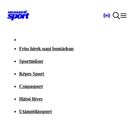
Friss hírek napi bontásban
Sportműsor
Képes Sport
Csupasport
Hátsó füves
Utánpótlássport