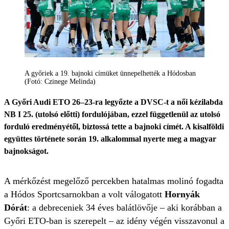
A győriek a 19. bajnoki címüket ünnepelhették a Hódosban
(Fotó: Czinege Melinda)
A Győri Audi ETO 26–23-ra legyőzte a DVSC-t a női kézilabda
NB I 25. (utolsó előtti) fordulójában, ezzel függetlenül az utolsó
forduló eredményétől, biztossá tette a bajnoki címét. A kisalföldi
együttes története során 19. alkalommal nyerte meg a magyar
bajnokságot.
A mérkőzést megelőző percekben hatalmas molinó fogadta
a Hódos Sportcsarnokban a volt válogatott
Hornyák
Dórát
: a debreceniek 34 éves balátlövője – aki korábban a
Győri ETO-ban is szerepelt – az idény végén visszavonul a