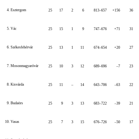
4. Esztergom
25
17
2
6
813–657
+156
36
5. Vác
25
15
1
9
747–676
+71
31
6. Székesfehérvár
25
13
1
11
674–654
+20
27
7. Mosonmagyaróvár
25
10
3
12
689–696
–7
23
8. Kisvárda
25
11
–
14
643–706
–63
22
9. Budaörs
25
9
3
13
683–722
–39
21
10. Vasas
25
7
3
15
676–726
–50
17