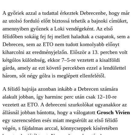
A győriek azzal a tudattal érkeztek Debrecenbe, hogy már
az utolsó forduló előtt biztossá tehetik a bajnoki címüket,
amennyiben győznek a Loki vendégeként. Az első
félidőben sokáig fej fej mellett haladtak a csapatok, sem a
Debrecen, sem az ETO nem tudott komolyabb előnyt
kiharcolni az eredményjelzőn. Először a 13. percben volt
kétgólos különbség, ekkor 7–5-re vezetett a kisalföldi
gárda, amely az ezt követő percekben ezzel a lendülettel
három, sőt négy gólra is meglépett ellenfelétől.
A félidő hajrája azonban inkább a Debrecen számára
alakult jobban, így harminc perc után csak 12–10-re
vezetett az ETO. A debreceni szurkolókat ugyanakkor az
állásnál jobban bántotta, hogy a válogatott
Grosch Vivien
egy szerencsétlen esés miatt megsérült az első félidő
végén, s fájdalmas arccal, könnycseppek kíséretében