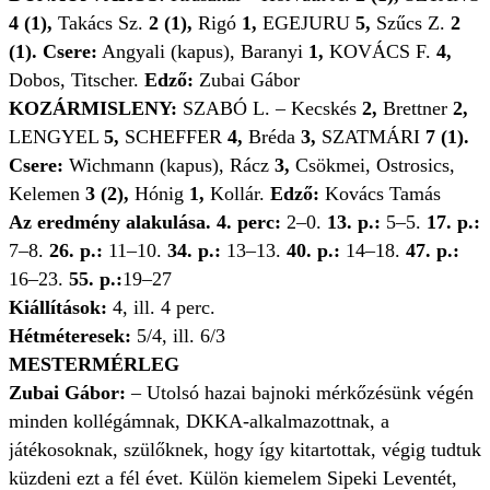
4 (1),
Takács Sz.
2 (1),
Rigó
1,
EGEJURU
5,
Szűcs Z.
2
(1). Csere:
Angyali (kapus), Baranyi
1,
KOVÁCS F.
4,
Dobos, Titscher.
Edző:
Zubai Gábor
KOZÁRMISLENY:
SZABÓ L. – Kecskés
2,
Brettner
2,
LENGYEL
5,
SCHEFFER
4,
Bréda
3,
SZATMÁRI
7 (1).
Csere:
Wichmann (kapus), Rácz
3,
Csökmei, Ostrosics,
Kelemen
3 (2),
Hónig
1,
Kollár.
Edző:
Kovács Tamás
Az eredmény alakulása. 4. perc:
2–0.
13. p.:
5–5.
17. p.:
7–8.
26. p.:
11–10.
34. p.:
13–13.
40. p.:
14–18.
47. p.:
16–23.
55. p.:
19–27
Kiállítások:
4, ill. 4 perc.
Hétméteresek:
5/4, ill. 6/3
MESTERMÉRLEG
Zubai Gábor:
– Utolsó hazai bajnoki mérkőzésünk végén
minden kollégámnak, DKKA-alkalmazottnak, a
játékosoknak, szülőknek, hogy így kitartottak, végig tudtuk
küzdeni ezt a fél évet. Külön kiemelem Sipeki Leventét,