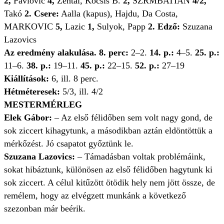
2,
Pavlovic
4,
Zentai, Kocsis B.
2,
SZRMBATIAN
4/2,
Takó
2. Csere:
Aalla (kapus), Hajdu, Da Costa,
MARKOVIC
5,
Lazic
1,
Sulyok, Papp
2. Edző:
Szuzana
Lazovics
Az eredmény alakulása. 8. perc:
2–2.
14. p.:
4–5.
25. p.:
11–6.
38. p.:
19–11.
45. p.:
22–15.
52. p.:
27–19
Kiállítások:
6, ill. 8 perc.
Hétméteresek:
5/3, ill. 4/2
MESTERMÉRLEG
Elek Gábor:
– Az első félidőben sem volt nagy gond, de
sok ziccert kihagytunk, a másodikban aztán eldöntöttük a
mérkőzést. Jó csapatot győztünk le.
Szuzana Lazovics:
– Támadásban voltak problémáink,
sokat hibáztunk, különösen az első félidőben hagytunk ki
sok ziccert. A célul kitűzött ötödik hely nem jött össze, de
remélem, hogy az elvégzett munkánk a következő
szezonban már beérik.