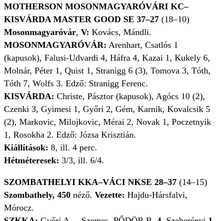
MOTHERSON MOSONMAGYARÓVÁRI KC–
KISVÁRDA MASTER GOOD SE 37–27
(18–10)
Mosonmagyaróvár
,
V:
Kovács, Mándli.
MOSONMAGYARÓVÁR:
Arenhart, Csatlós 1
(kapusok), Falusi-Udvardi 4, Háfra 4, Kazai 1, Kukely 6,
Molnár, Péter 1, Quist 1, Stranigg 6 (3), Tomova 3, Tóth,
Tóth 7, Wolfs 3. Edző: Stranigg Ferenc.
KISVÁRDA:
Christe, Pásztor (kapusok), Agócs 10 (2),
Czenki 3, Gyimesi 1, Győri 2, Gém, Karnik, Kovalcsik 5
(2), Markovic, Milojkovic, Mérai 2, Novak 1, Poczetnyik
1, Rosokha 2. Edző: Józsa Krisztián.
Kiállítások:
8, ill. 4 perc.
Hétméteresek:
3/3, ill. 6/4.
SZOMBATHELYI KKA–VÁCI NKSE 28–37
(14–15)
Szombathely, 450
néző.
Vezette:
Hajdu-Hársfalvi,
Mórocz.
SZKKA:
Győri A. – Szemes, PŐDÖR B.
4
, Szeberényi
1
,