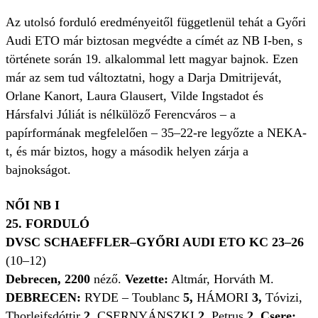
Az utolsó forduló eredményeitől függetlenül tehát a Győri
Audi ETO már biztosan megvédte a címét az NB I-ben, s
története során 19. alkalommal lett magyar bajnok. Ezen
már az sem tud változtatni, hogy a Darja Dmitrijevát,
Orlane Kanort, Laura Glausert, Vilde Ingstadot és
Hársfalvi Júliát is nélkülöző Ferencváros – a
papírformának megfelelően – 35–22-re legyőzte a NEKA-
t, és már biztos, hogy a második helyen zárja a
bajnokságot.
NŐI NB I
25. FORDULÓ
DVSC SCHAEFFLER–GYŐRI AUDI ETO KC 23–26
(10–12)
Debrecen, 2200
néző.
Vezette:
Altmár, Horváth M.
DEBRECEN:
RYDE – Toublanc
5,
HÁMORI
3,
Tóvizi,
Thorleifsdóttir
2,
CSERNYÁNSZKI
2,
Petrus
2. Csere: