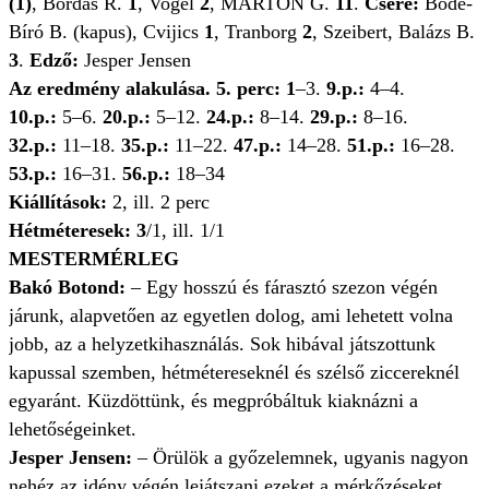
(1)
, Bordás R.
1
, Vogel
2
, MÁRTON G.
11
.
Csere:
Böde-
Bíró B. (kapus), Cvijics
1
, Tranborg
2
, Szeibert, Balázs B.
3
.
Edző:
Jesper Jensen
Az eredmény alakulása. 5. perc: 1
–3.
9.p.:
4–4.
10.p.:
5–6.
20.p.:
5–12.
24.p.:
8–14.
29.p.:
8–16.
32.p.:
11–18.
35.p.:
11–22.
47.p.:
14–28.
51.p.:
16–28.
53.p.:
16–31.
56.p.:
18–34
Kiállítások:
2, ill. 2 perc
Hétméteresek: 3
/1, ill. 1/1
MESTERMÉRLEG
Bakó Botond:
– Egy hosszú és fárasztó szezon végén
járunk, alapvetően az egyetlen dolog, ami lehetett volna
jobb, az a helyzetkihasználás. Sok hibával játszottunk
kapussal szemben, hétmétereseknél és szélső ziccereknél
egyaránt. Küzdöttünk, és megpróbáltuk kiaknázni a
lehetőségeinket.
Jesper Jensen:
– Örülök a győzelemnek, ugyanis nagyon
nehéz az idény végén lejátszani ezeket a mérkőzéseket,