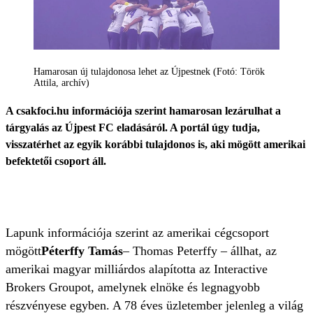
Hamarosan új tulajdonosa lehet az Újpestnek (Fotó: Török
Attila, archív)
A csakfoci.hu információja szerint hamarosan lezárulhat a
tárgyalás az Újpest FC eladásáról. A portál úgy tudja,
visszatérhet az egyik korábbi tulajdonos is, aki mögött amerikai
befektetői csoport áll.
Lapunk információja szerint az amerikai cégcsoport
mögött
Péterffy Tamás
– Thomas Peterffy – állhat, az
amerikai magyar milliárdos alapította az Interactive
Brokers Groupot, amelynek elnöke és legnagyobb
részvényese egyben. A 78 éves üzletember jelenleg a világ