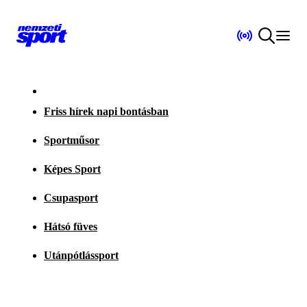
Friss hírek napi bontásban
Sportműsor
Képes Sport
Csupasport
Hátsó füves
Utánpótlássport