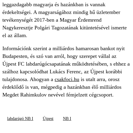
leggazdagabb magyarja és hazánkban is vannak
érdekeltségei. A magyarságához mindig hű üzletember
tevékenységét 2017-ben a Magyar Érdemrend
Nagykeresztje Polgári Tagozatának kitüntetésével ismerte
el az állam.
Információnk szerint a milliárdos hamarosan bankot nyit
Budapesten, és szó van arról, hogy szerepet vállal az
Újpest FC labdarúgócsapatának működtetésében, s ehhez a
szálhoz kapcsolódhat Lukács Ferenc, az Újpest korábbi
tulajdonosa. Ahogyan a
csakfoci.hu
is utalt arra, orosz
érdeklődő is van, mégpedig a hazánkban élő milliárdos
Megdet Rahimkulov nevével fémjelzett cégcsoport.
labdarúgó NB I
Újpest
NB I