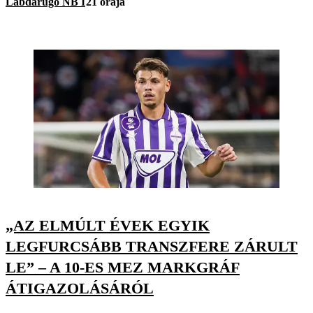
Labdarúgó NB I
21 órája
„AZ ELMÚLT ÉVEK EGYIK
LEGFURCSÁBB TRANSZFERE ZÁRULT
LE” – A 10-ES MEZ MARKGRÁF
ÁTIGAZOLÁSÁRÓL