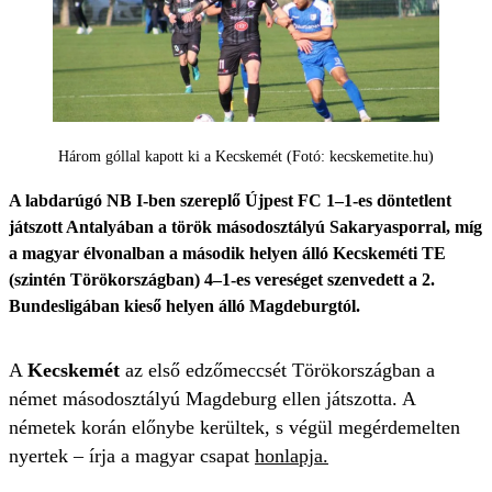
Három góllal kapott ki a Kecskemét (Fotó: kecskemetite.hu)
A labdarúgó NB I-ben szereplő Újpest FC 1–1-es döntetlent
játszott Antalyában a török másodosztályú Sakaryasporral, míg
a magyar élvonalban a második helyen álló Kecskeméti TE
(szintén Törökországban) 4–1-es vereséget szenvedett a 2.
Bundesligában kieső helyen álló Magdeburgtól.
A
Kecskemét
az első edzőmeccsét Törökországban a
német másodosztályú Magdeburg ellen játszotta. A
németek korán előnybe kerültek, s végül megérdemelten
nyertek – írja a magyar csapat
honlapja.