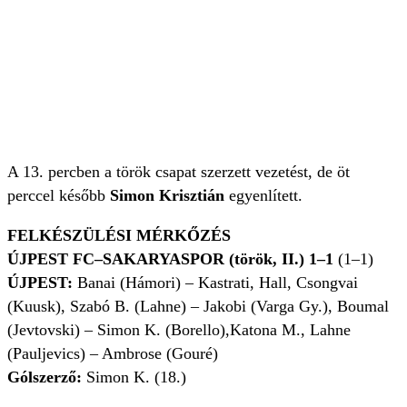
A 13. percben a török csapat szerzett vezetést, de öt
perccel később
Simon Krisztián
egyenlített.
FELKÉSZÜLÉSI MÉRKŐZÉS
ÚJPEST FC–SAKARYASPOR (török, II.) 1–1
(1–1)
ÚJPEST:
Banai (Hámori) – Kastrati, Hall, Csongvai
(Kuusk), Szabó B. (Lahne) – Jakobi (Varga Gy.), Boumal
(Jevtovski) – Simon K. (Borello),Katona M., Lahne
(Pauljevics) – Ambrose (Gouré)
Gólszerző:
Simon K. (18.)