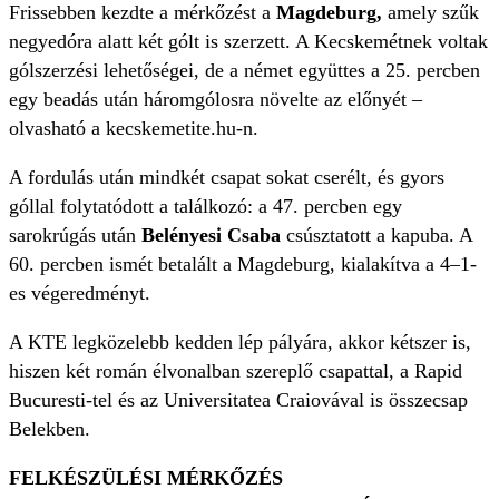
Frissebben kezdte a mérkőzést a
Magdeburg,
amely szűk
negyedóra alatt két gólt is szerzett. A Kecskemétnek voltak
gólszerzési lehetőségei, de a német együttes a 25. percben
egy beadás után háromgólosra növelte az előnyét –
olvasható a kecskemetite.hu-n.
A fordulás után mindkét csapat sokat cserélt, és gyors
góllal folytatódott a találkozó: a 47. percben egy
sarokrúgás után
Belényesi Csaba
csúsztatott a kapuba. A
60. percben ismét betalált a Magdeburg, kialakítva a 4–1-
es végeredményt.
A KTE legközelebb kedden lép pályára, akkor kétszer is,
hiszen két román élvonalban szereplő csapattal, a Rapid
Bucuresti-tel és az Universitatea Craiovával is összecsap
Belekben.
FELKÉSZÜLÉSI MÉRKŐZÉS