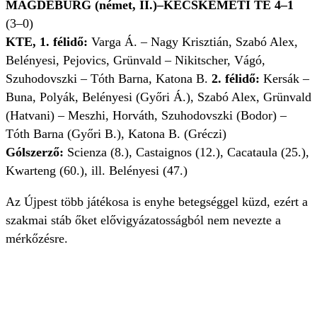
MAGDEBURG (német, II.)–KECSKEMÉTI TE 4–1
(3–0)
KTE, 1. félidő:
Varga Á. – Nagy Krisztián, Szabó Alex,
Belényesi, Pejovics, Grünvald – Nikitscher, Vágó,
Szuhodovszki – Tóth Barna, Katona B.
2. félidő:
Kersák –
Buna, Polyák, Belényesi (Győri Á.), Szabó Alex, Grünvald
(Hatvani) – Meszhi, Horváth, Szuhodovszki (Bodor) –
Tóth Barna (Győri B.), Katona B. (Gréczi)
Gólszerző:
Scienza (8.), Castaignos (12.), Cacataula (25.),
Kwarteng (60.), ill. Belényesi (47.)
Az Újpest több játékosa is enyhe betegséggel küzd, ezért a
szakmai stáb őket elővigyázatosságból nem nevezte a
mérkőzésre.