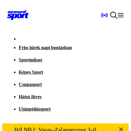
Friss hírek napi bontásban
Sportműsor
Képes Sport
Csupasport
Hátsó füves
Utánpótlássport
NB I: Vasas–Zalaegerszeg 3–0
ÉLŐ