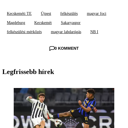
Kecskeméti TE
Újpest
felkészülés
magyar foci
Magdeburg
Kecskemét
Sakaryaspor
felkészülési mérkőzés
magyar labdarúgás
NB I
0 KOMMENT
Legfrissebb hírek