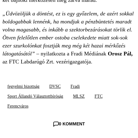
két bajnoki mérkőzésen még zárva marad.
„Üdvözöljük a döntést, ez is egy győzelem, de azért sokkal
boldogabbak lennénk, ha mondjuk a pénzbüntetés maradt
volna magasabb, és inkább a szektorbezárásokat törlik el.
Ötven felelőtlen ember ostoba cselekedete miatt sok-sok
ezer szurkolónkat fosztják meg még két hazai mérkőzés
látogatásától”
– nyilatkozta a Fradi Médiának
Orosz Pál,
az FTC Labdarúgó Zrt. vezérigazgatója.
fegyelmi bizottság
DVSC
Fradi
Sport Állandó Választottbíróság
MLSZ
FTC
Ferencváros
0 KOMMENT