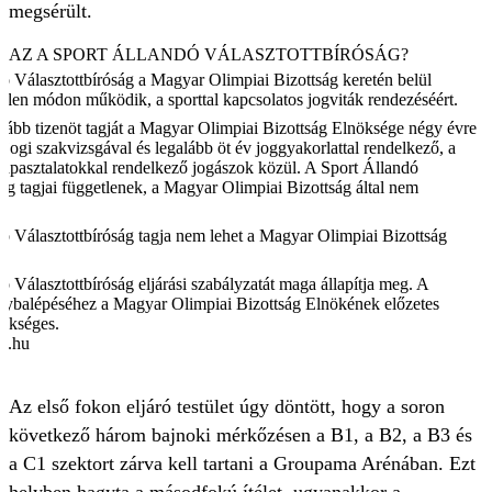
megsérült.
IS AZ A SPORT ÁLLANDÓ VÁLASZTOTTBÍRÓSÁG?
ó Választottbíróság a Magyar Olimpiai Bizottság keretén belül
etlen módon működik, a sporttal kapcsolatos jogviták rendezéséért.
alább tizenöt tagját a Magyar Olimpiai Bizottság Elnöksége négy évre
 jogi szakvizsgával és legalább öt év joggyakorlattal rendelkező, a
n tapasztalatokkal rendelkező jogászok közül. A Sport Állandó
ság tagjai függetlenek, a Magyar Olimpiai Bizottság által nem
ó Választottbíróság tagja nem lehet a Magyar Olimpiai Bizottság
.
 Választottbíróság eljárási szabályzatát maga állapítja meg. A
álybalépéséhez a Magyar Olimpiai Bizottság Elnökének előzetes
ükséges.
ia.hu
Az első fokon eljáró testület úgy döntött, hogy a soron
következő három bajnoki mérkőzésen a B1, a B2, a B3 és
a C1 szektort zárva kell tartani a Groupama Arénában. Ezt