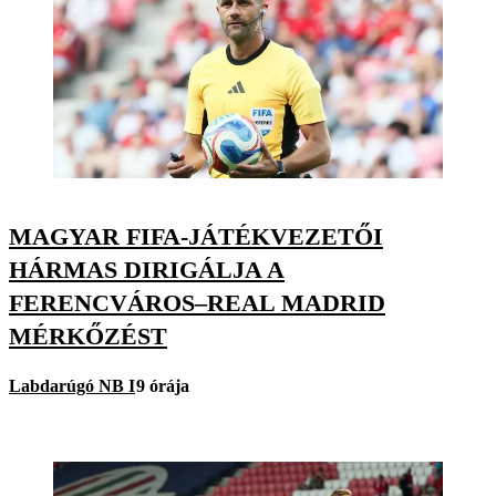
MAGYAR FIFA-JÁTÉKVEZETŐI
HÁRMAS DIRIGÁLJA A
FERENCVÁROS–REAL MADRID
MÉRKŐZÉST
Labdarúgó NB I
9 órája