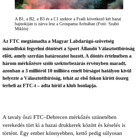
A B1, a B2, a B3 és a C1 szektor a Fradi következő két hazai
bajnokiján is zárva lesz a Groupama Arénában (Fotó: Szabó
Miklós)
Az FTC megtámadta a Magyar Labdarúgó-szövetség
másodfokú fegyelmi döntését a Sport Állandó Választottbíróság
előtt, amely szerdán határozatot hozott. A döntés értelmében a
három mérkőzésre szóló szektorbezárás érvényben maradt,
azonban a 3 millióról 10 millióra emelt bírságot hatályon kívül
helyezte a Választottbíróság, tehát az első fokon kirótt összeg
terheli az FTC-t – adta hírül a klub honlapja.
A tavaly őszi FTC–Debrecen mérkőzés szünetében
verekedés tört ki a hazai drukkerek között és késelés is
történt. Egy ember könnyebben, kettő pedig súlyosan