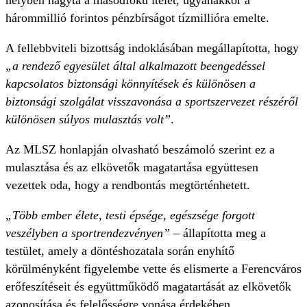
helyben hagyta a másodfokú ítélet, ugyanakkor a
hárommillió forintos pénzbírságot tízmillióra emelte.
A fellebbviteli bizottság indoklásában megállapította, hogy
„a rendező egyesület által alkalmazott beengedéssel
kapcsolatos biztonsági könnyítések és különösen a
biztonsági szolgálat visszavonása a sportszervezet részéről
különösen súlyos mulasztás volt”
.
Az MLSZ honlapján olvasható beszámoló szerint ez a
mulasztása és az elkövetők magatartása együttesen
vezettek oda, hogy a rendbontás megtörténhetett.
„Több ember élete, testi épsége, egészsége forgott
veszélyben a sportrendezvényen”
– állapította meg a
testület, amely a döntéshozatala során enyhítő
körülményként figyelembe vette és elismerte a Ferencváros
erőfeszítéseit és együttműködő magatartását az elkövetők
azonosítása és felelősségre vonása érdekében.