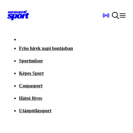
Friss hírek napi bontásban
Sportműsor
Képes Sport
Csupasport
Hátsó füves
Utánpótlássport