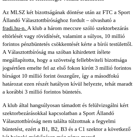
Az MLSZ két bizottságának döntése után az FTC a Sport
Állandó Választottbírósághoz fordult – olvasható a
fradi.hu-n.
A klub a három meccsre szóló szektorbezárás
eltörlését vagy rövidítését, valamint a súlyos, 10 millió
forintos pénzbüntetés csökkentését kérte a bírói testülettől.
A Választottbíróság ma szóban kihirdetett ítélete
megállapította, hogy a szövetség fellebbviteli bizottsága
jogsértően emelte fel az első fokon kirótt 3 millió forintos
bírságot 10 millió forint összegűre, így a másodfokú
határozat ezen részét hatályon kívül helyezte, tehát maradt
a korábbi 3 millió forintos büntetés.
A klub által hangsúlyosan támadott és felülvizsgálni kért
szektorbezárásokkal kapcsolatban a Sport Állandó
Választottbíróság nem találta túlzottnak a fegyelmi
büntetést, ezért a B1, B2, B3 és a C1 szektor a következő