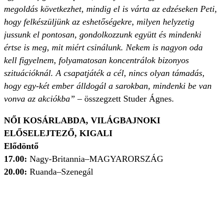
megoldás következhet, mindig el is várta az edzéseken Peti,
hogy felkészüljünk az eshetőségekre, milyen helyzetig
jussunk el pontosan, gondolkozzunk együtt és mindenki
értse is meg, mit miért csinálunk. Nekem is nagyon oda
kell figyelnem, folyamatosan koncentrálok bizonyos
szituációknál. A csapatjáték a cél, nincs olyan támadás,
hogy egy-két ember álldogál a sarokban, mindenki be van
vonva az akciókba”
– összegzett Studer Ágnes.
NŐI KOSÁRLABDA, VILÁGBAJNOKI
ELŐSELEJTEZŐ, KIGALI
Elődöntő
17.00:
Nagy-Britannia–MAGYARORSZÁG
20.00:
Ruanda–Szenegál