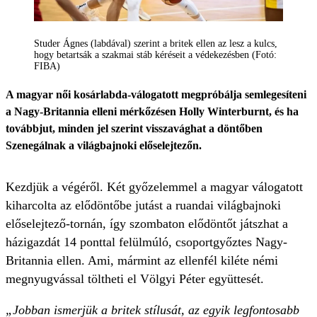
Studer Ágnes (labdával) szerint a britek ellen az lesz a kulcs,
hogy betartsák a szakmai stáb kéréseit a védekezésben (Fotó:
FIBA)
A magyar női kosárlabda-válogatott megpróbálja semlegesíteni
a Nagy-Britannia elleni mérkőzésen Holly Winterburnt, és ha
továbbjut, minden jel szerint visszavághat a döntőben
Szenegálnak a világbajnoki előselejtezőn.
Kezdjük a végéről. Két győzelemmel a magyar válogatott
kiharcolta az elődöntőbe jutást a ruandai világbajnoki
előselejtező-tornán, így szombaton elődöntőt játszhat a
házigazdát 14 ponttal felülmúló, csoportgyőztes Nagy-
Britannia ellen. Ami, mármint az ellenfél kiléte némi
megnyugvással töltheti el Völgyi Péter együttesét.
„Jobban ismerjük a britek stílusát, az egyik legfontosabb