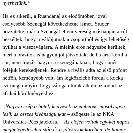
nyerhetünk.”
Ha ez sikerül, a Ruandánál az elődöntőben jóval
esélyesebb Szenegál következhetne ismét. Studer
hozzátette, már a Szenegál elleni vereség másnapján arról
beszéltek, hogy továbbjutnak a csoportból és így lehetőség
nyílhat a visszavágásra. A mieink erős négyesbe kerültek,
mert a brazilok is nagyon jól játszottak, de ha arra kerül a
sor, nem fogják hagyni a szenegáliaknak, hogy ismét
föléjük kerekedjenek. Rendre a rivális adta az első pofont
hétfőn, keményebb volt, ám legközelebb fordul a kocka –
ezt megkönnyíti, hogy válogatottunk alkalmazkodott az
afrikai körülményekhez.
„Nagyon szép a hotel, kedvesek az emberek, mosolyogva
lesik az összes kívánságunkat
– szögezte le az NKA
Univer­sitas Pécs játékosa. –
Az elején voltak egy-két napos
megbetegedések a stáb és a játékosok körében, de hamar