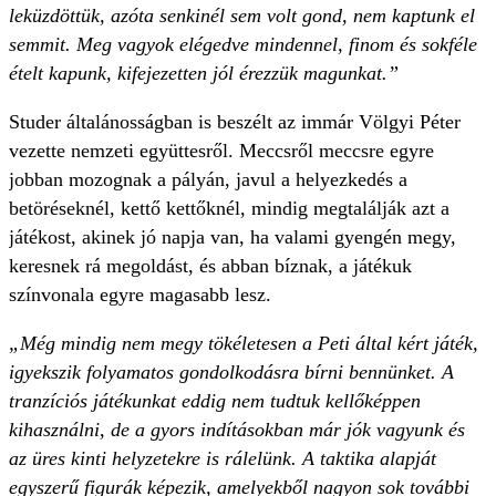
leküzdöttük, azóta senkinél sem volt gond, nem kaptunk el
semmit. Meg vagyok elégedve mindennel, finom és sokféle
ételt kapunk, kifejezetten jól érezzük magunkat.”
Studer általánosságban is beszélt az immár Völgyi Péter
vezette nemzeti együttesről. Meccsről meccsre egyre
jobban mozognak a pályán, javul a helyezkedés a
betöréseknél, kettő kettőknél, mindig megtalálják azt a
játékost, akinek jó napja van, ha valami gyengén megy,
keresnek rá megoldást, és abban bíznak, a játékuk
színvonala egyre magasabb lesz.
„Még mindig nem megy tökéletesen a Peti által kért játék,
igyekszik folyamatos gondolkodásra bírni bennünket. A
tranzíciós játékunkat eddig nem tudtuk kellőképpen
kihasználni, de a gyors indításokban már jók vagyunk és
az üres kinti helyzetekre is rálelünk. A taktika alapját
egyszerű figurák képezik, amelyekből nagyon sok további