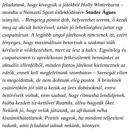
feladatunk, hogy kivegyük a játékból Holly Winterburnt
–
mondta a Nemzeti Sport érdeklődésére
Studer Ágnes
irányító. –
Rengeteg pontot dob, helyzeteket teremt, ő kezdi
meg az akciót betöréssel, aztán jó lehetőséghez juttat egy
csapattársat. A legjobb angol játékosok nincsenek itt, ezért
lényeges, hogy maximálisan betartsuk a szakmai stáb
kéréseit a védekezésben, mert az lesz a kulcs. Egyénileg és
csapatszinten is aprólékosan felkészítenek bennünket az
aktuális ellenfélből, minden fontos játékost kielemeznek az
edzők, ennek kell megfelelnünk szombaton – Szenegál ellen
is megoldottuk, de nem dobtunk elég pontot. A briteknek
csütörtökön jól sült a kezük az üres dobásoknál, extra
betöréseik voltak, nem szabad, hogy ritmusba lendüljenek,
hiába kezdett tíz-kettővel Ruanda, állva hagyták őket.
Nekünk jó, hogy velük játszunk, az afrikaiak néha
kiszámíthatatlanok. Pozitív vagyok, ha mindent teljesíteni
tudunk, amit feladatul adnak nekünk, könnyen