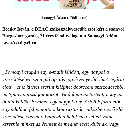
Somogyi Ádám (Földi Imre)
Becsky István, a DEAC szakosztályvezetője szót kért a spanyol
Burgoshoz igazoló, 21 éves felnőttválogatott Somogyi Ádám
távozása ügyében.
„Somogyi csupán egy e-mailt küldött, egy nappal a
szerződésében szereplő opciós jog érvényesítésének lejárta
előtt – eme kitétel szerint kiléphet debreceni szerződéséből,
ha Spanyolországba igazol. Valójában az történt, hogy az
általa küldött levélben egy nappal a határidő lejárta előtt
egyoldalúan felbontotta a kontraktusát, miközben az ő élő
szerződése szerint a határidőn belül meg kellett volna
keresnie minket az érintett és megnevezett klubnak, vagy