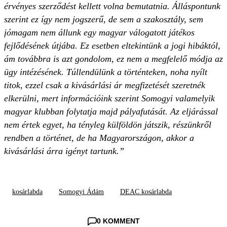
érvényes szerződést kellett volna bemutatnia. Álláspontunk
szerint ez így nem jogszerű, de sem a szakosztály, sem
jómagam nem állunk egy magyar válogatott játékos
fejlődésének útjába. Ez esetben eltekintünk a jogi hibáktól,
ám továbbra is azt gondolom, ez nem a megfelelő módja az
ügy intézésének. Túllendülünk a történteken, noha nyílt
titok, ezzel csak a kivásárlási ár megfizetését szeretnék
elkerülni, mert információink szerint Somogyi valamelyik
magyar klubban folytatja majd pályafutását. Az eljárással
nem értek egyet, ha tényleg külföldön játszik, részünkről
rendben a történet, de ha Magyarországon, akkor a
kivásárlási árra igényt tartunk.”
kosárlabda
Somogyi Ádám
DEAC kosárlabda
0 KOMMENT