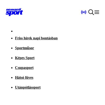
Friss hírek napi bontásban
Sportműsor
Képes Sport
Csupasport
Hátsó füves
Utánpótlássport