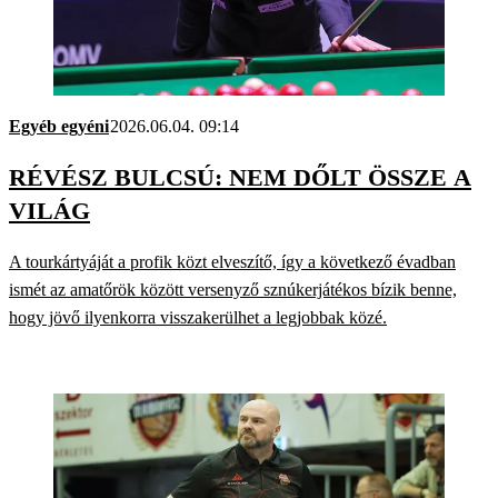
Egyéb egyéni
2026.06.04. 09:14
RÉVÉSZ BULCSÚ: NEM DŐLT ÖSSZE A
VILÁG
A tourkártyáját a profik közt elveszítő, így a következő évadban
ismét az amatőrök között versenyző sznúkerjátékos bízik benne,
hogy jövő ilyenkorra visszakerülhet a legjobbak közé.