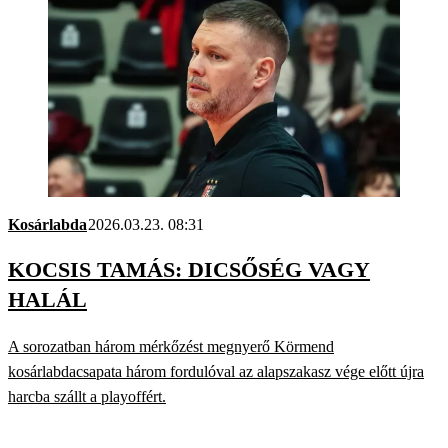
Kosárlabda
2026.03.23. 08:31
KOCSIS TAMÁS: DICSŐSÉG VAGY
HALÁL
A sorozatban három mérkőzést megnyerő Körmend
kosárlabdacsapata három fordulóval az alapszakasz vége előtt újra
harcba szállt a playoffért.