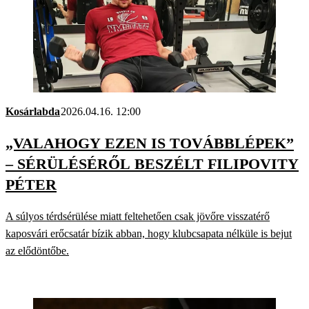
Kosárlabda
2026.04.16. 12:00
„VALAHOGY EZEN IS TOVÁBBLÉPEK”
– SÉRÜLÉSÉRŐL BESZÉLT FILIPOVITY
PÉTER
A súlyos térdsérülése miatt feltehetően csak jövőre visszatérő
kaposvári erőcsatár bízik abban, hogy klubcsapata nélküle is bejut
az elődöntőbe.