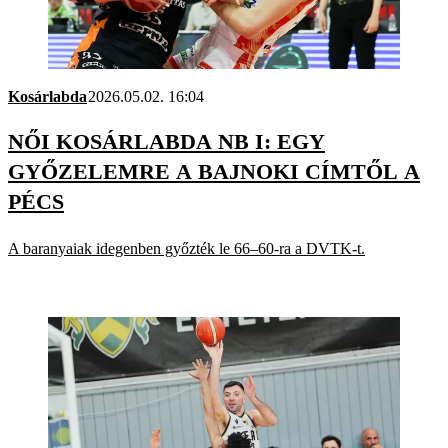
Kosárlabda
2026.05.02. 16:04
NŐI KOSÁRLABDA NB I: EGY
GYŐZELEMRE A BAJNOKI CÍMTŐL A
PÉCS
A baranyaiak idegenben győzték le 66–60-ra a DVTK-t.