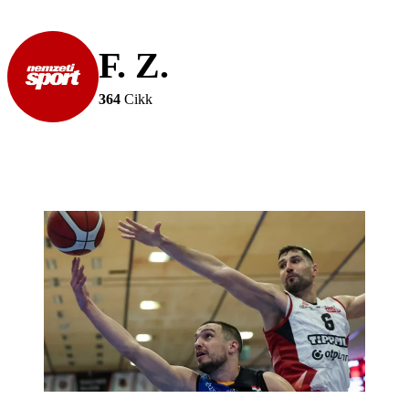
F. Z.
364
Cikk