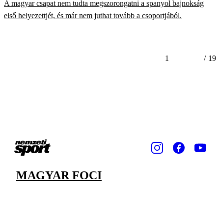
A magyar csapat nem tudta megszorongatni a spanyol bajnokság
első helyezettjét, és már nem juthat tovább a csoportjából.
1
/
19
MAGYAR FOCI