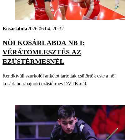
Kosárlabda
2026.06.04. 20:32
NŐI KOSÁRLABDA NB I:
VÉRÁTÖMLESZTÉS AZ
EZÜSTÉRMESNÉL
Rendkívüli szurkolói ankétot tartottak csütörtök este a női
kosárlabda-bajnoki ezüstérmes DVTK-nál.