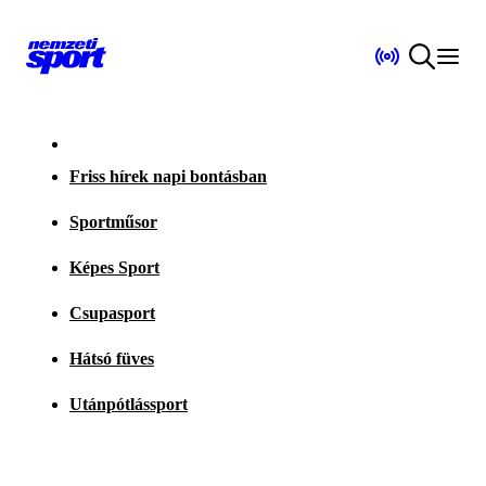
Friss hírek napi bontásban
Sportműsor
Képes Sport
Csupasport
Hátsó füves
Utánpótlássport