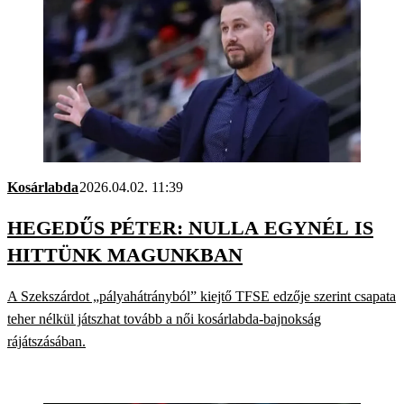
Kosárlabda
2026.04.02. 11:39
HEGEDŰS PÉTER: NULLA EGYNÉL IS
HITTÜNK MAGUNKBAN
A Szekszárdot „pályahátrányból” kiejtő TFSE edzője szerint csapata
teher nélkül játszhat tovább a női kosárlabda-bajnokság
rájátszásában.