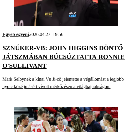
Egyéb egyéni
2026.04.27. 19:56
SZNÚKER-VB: JOHN HIGGINS DÖNTŐ
JÁTSZMÁBAN BÚCSÚZTATTA RONNIE
O'SULLIVANT
Mark Selbynek a kínai Vu Ji-cö jelentette a végállomást a legjobb
nyolc közé jutásért vívott mérkőzésen a világbajnokságon.