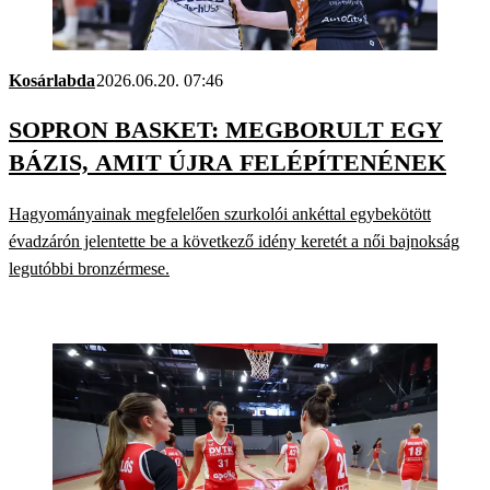
Kosárlabda
2026.06.20. 07:46
SOPRON BASKET: MEGBORULT EGY
BÁZIS, AMIT ÚJRA FELÉPÍTENÉNEK
Hagyományainak megfelelően szurkolói ankéttal egybekötött
évadzárón jelentette be a következő idény keretét a női bajnokság
legutóbbi bronz­érmese.