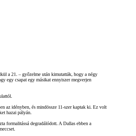
élkül a 21. – győzelme után kimutatták, hogy a négy
gy egy csapat egy másikat ennyiszer megverjen
lattól.
en az idényben, és mindössze 11-szer kaptak ki. Ez volt
et hazai pályán.
ta formalitássá degradálódott. A Dallas ebben a
meccset.