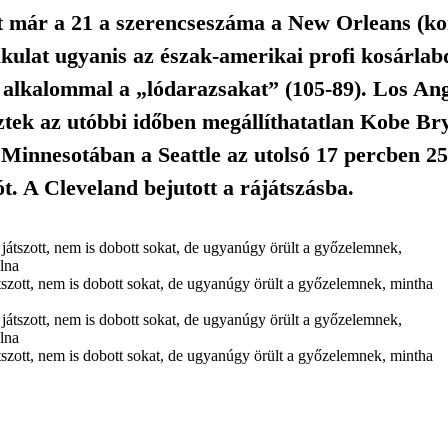
 már a 21 a szerencseszáma a New Orleans (kor
lakulat ugyanis az észak-amerikai profi kosárla
. alkalommal a „lódarazsakat” (105-89). Los A
tek az utóbbi időben megállíthatatlan Kobe Bry
. Minnesotában a Seattle az utolsó 17 percben 25
ót. A Cleveland bejutott a rájátszásba.
szott, nem is dobott sokat, de ugyanúgy örült a győzelemnek, mintha
szott, nem is dobott sokat, de ugyanúgy örült a győzelemnek, mintha