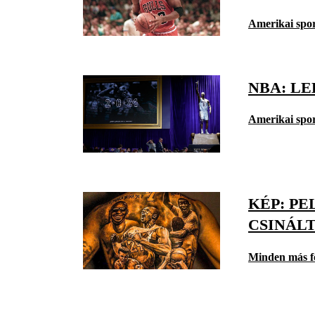
Amerikai spo
NBA: L
Amerikai spo
KÉP: PE
CSINÁL
Minden más f