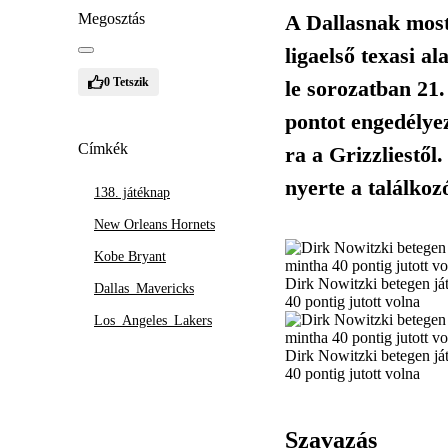
Megosztás
A Dallasnak most
ligaelső texasi a
0
Tetszik
le sorozatban 21
pontot engedélyez
Címkék
ra a Grizzliestől
nyerte a találkoz
138. játéknap
New Orleans Hornets
Kobe Bryant
Dirk Nowitzki betegen ját
Dallas_Mavericks
40 pontig jutott volna
Los_Angeles_Lakers
Dirk Nowitzki betegen ját
40 pontig jutott volna
Szavazás