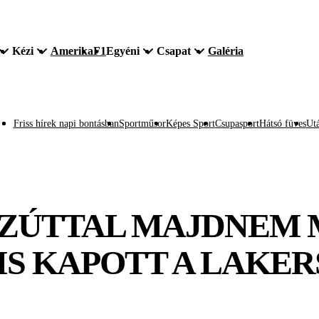
Kézi
Amerika
F1
Egyéni
Csapat
Galéria
Friss hírek napi bontásban
Sportműsor
Képes Sport
Csupasport
Hátsó füves
Utá
EZÚTTAL MAJDNEM 
IS KAPOTT A LAKER