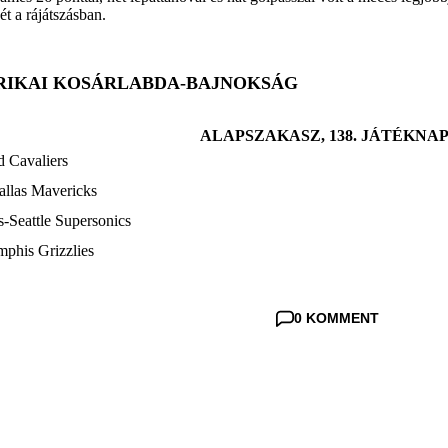
yét a rájátszásban.
RIKAI KOSÁRLABDA-BAJNOKSÁG
ALAPSZAKASZ, 138. JÁTÉKNAP
d Cavaliers
llas Mavericks
-Seattle Supersonics
phis Grizzlies
0 KOMMENT