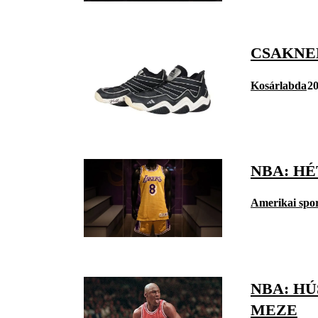
CSAKNEM
Kosárlabda
20
NBA: H
Amerikai spo
NBA: H
MEZE