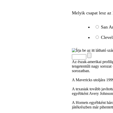
Melyik csapat lesz a
San An
Clevel
Az észak-amerikai profili
tengetentúli nagy soroza
sorozatban.
A Mavericks utoljára 1999
A texasiak tovább javítot
egyébként Avery Johnson 
A Hornets egyébként három
játékrészben már pihentet