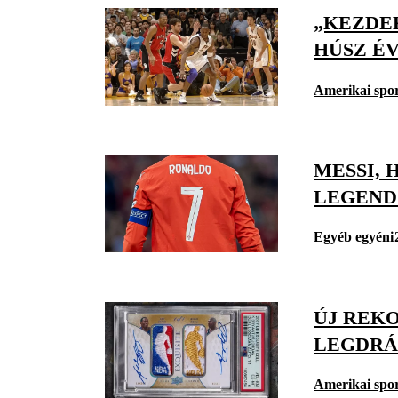
„KEZDE
HÚSZ É
Amerikai spo
MESSI, 
LEGEND
Egyéb egyéni
ÚJ REKO
LEGDRÁ
Amerikai spo