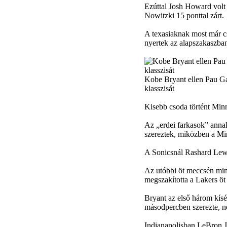
Ezúttal Josh Howard volt 
Nowitzki 15 ponttal zárt.
A texasiaknak most már c
nyertek az alapszakaszban
Kobe Bryant ellen Pau Ga
klasszisát
Kisebb csoda történt Minn
Az „erdei farkasok” annak
szereztek, miközben a Min
A Sonicsnál Rashard Lewis 
Az utóbbi öt meccsén mind
megszakította a Lakers öt
Bryant az első három kísé
másodpercben szerezte, n
Indianapolisban LeBron Ja