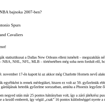
z NBA bajnoka 2007-ben?
tonio Spurs
and Cavaliers
gák statisztikusai a Dallas New Orleans elleni ismételt – megszakítás n
t – NBA, NHL, NFL, MLB – történetében még soha nem fordult elő, ho
. november 17-én kapott ki az akkor még Charlotte Hornets nevű alaku
ták egyébként is remek mérlegüket, hiszen ez volt az 59. győzelmük ebb
gárdájának hetedik győzelme sorozatban, amióta a Phoenix legyőzte ők
 negyed után már 25 pontos hátrányban volt, így a záró játékrész pusz
te a kezdő embereit, így végül „csak” 16 pontos különbséggel nyerte a 