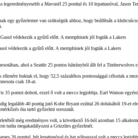
a legeredményesebb a Mavsnél 25 ponttal és 10 lepattanóval, Jason Terr
sak egy győzelemre van szükségük ahhoz, hogy beállítsák a klubcsúcs
.
sol védekezik a gyűrű előtt. A memphisiek jól fogták a Lakers
esotában, ahol a Seattle 25 pontos hátrányból állt fel a Timberwolves 
 ellenére buktak el, hogy 52,5 százalékos pontossággal céloztak a me
nesota csak 18-at.
35 pontot dobott, ezzel ő volt a meccs legjobbja. Earl Watson egyéni cs
ig legalább 40 pontig jutó Kobe Bryant ezúttal 26 dobásából 19-et el
 mérkőzés óta tartó győzelmi sorozatát.
rletéből még eredményes volt, a következő 16-ból azonban 15 alkalommal 
em tudta megakadályozni a Grizzlies győzelmét.
mes 26 ponttal, hét lepattanóval és hat gólpasszal volt a meccs legjobb