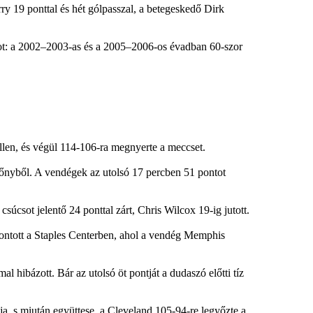
y 19 ponttal és hét gólpasszal, a betegeskedő Dirk
ot: a 2002–2003-as és a 2005–2006-os évadban 60-szor
ellen, és végül 114-106-ra megnyerte a meccset.
zőnyből. A vendégek az utolsó 17 percben 51 pontot
úcsot jelentő 24 ponttal zárt, Chris Wilcox 19-ig jutott.
rontott a Staples Centerben, ahol a vendég Memphis
hibázott. Bár az utolsó öt pontját a dudaszó előtti tíz
ja, s miután együttese, a Cleveland 105-94-re legyőzte a