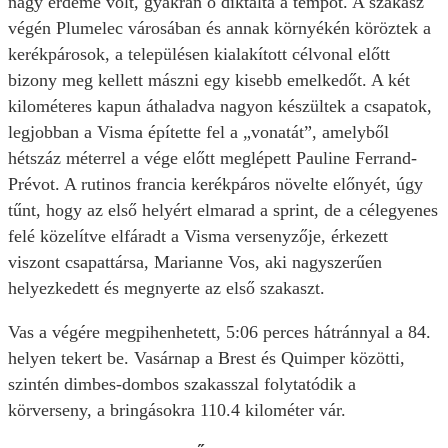
nagy érdeme volt, gyakran ő diktálta a tempót. A szakasz
végén Plumelec városában és annak környékén köröztek a
kerékpárosok, a településen kialakított célvonal előtt
bizony meg kellett mászni egy kisebb emelkedőt. A két
kilométeres kapun áthaladva nagyon készültek a csapatok,
legjobban a Visma építette fel a „vonatát”, amelyből
hétszáz méterrel a vége előtt meglépett Pauline Ferrand-
Prévot. A rutinos francia kerékpáros növelte előnyét, úgy
tűnt, hogy az első helyért elmarad a sprint, de a célegyenes
felé közelítve elfáradt a Visma versenyzője, érkezett
viszont csapattársa, Marianne Vos, aki nagyszerűen
helyezkedett és megnyerte az első szakaszt.
Vas a végére megpihenhetett, 5:06 perces hátránnyal a 84.
helyen tekert be. Vasárnap a Brest és Quimper közötti,
szintén dimbes-dombos szakasszal folytatódik a
körverseny, a bringásokra 110.4 kilométer vár.