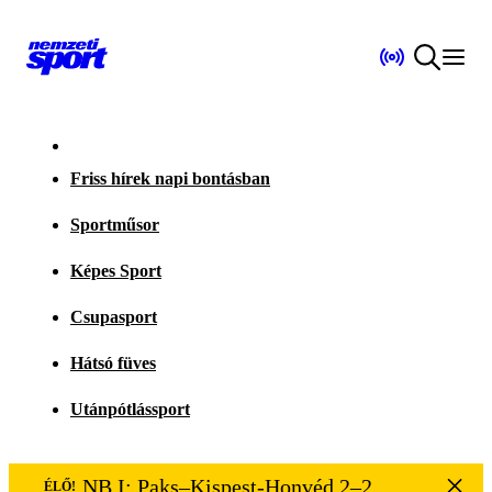
Friss hírek napi bontásban
Sportműsor
Képes Sport
Csupasport
Hátsó füves
Utánpótlássport
NB I: Paks–Kispest-Honvéd 2–2
ÉLŐ!