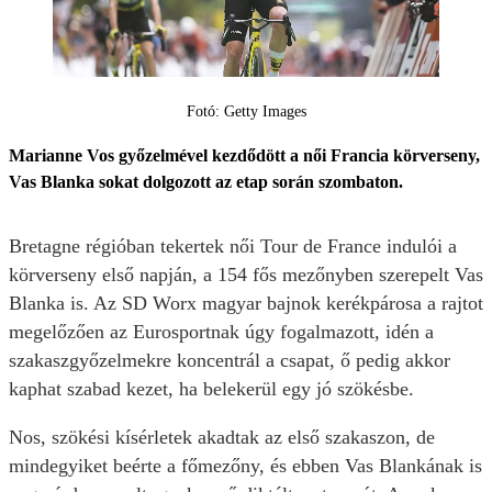
Fotó: Getty Images
Marianne Vos győzelmével kezdődött a női Francia körverseny,
Vas Blanka sokat dolgozott az etap során szombaton.
Bretagne régióban tekertek női Tour de France indulói a
körverseny első napján, a 154 fős mezőnyben szerepelt Vas
Blanka is. Az SD Worx magyar bajnok kerékpárosa a rajtot
megelőzően az Eurosportnak úgy fogalmazott, idén a
szakaszgyőzelmekre koncentrál a csapat, ő pedig akkor
kaphat szabad kezet, ha belekerül egy jó szökésbe.
Nos, szökési kísérletek akadtak az első szakaszon, de
mindegyiket beérte a főmezőny, és ebben Vas Blankának is