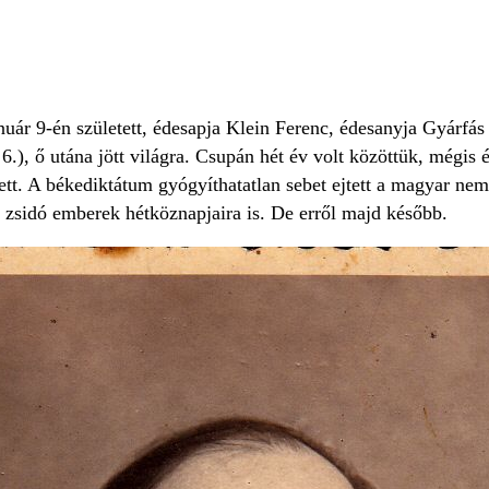
uár 9-én született, édesapja Klein Ferenc, édesanyja Gyárfás
 6.), ő utána jött világra. Csupán hét év volt közöttük, mégis
tt. A békediktátum gyógyíthatatlan sebet ejtett a magyar nem
ő zsidó emberek hétköznapjaira is. De erről majd később.