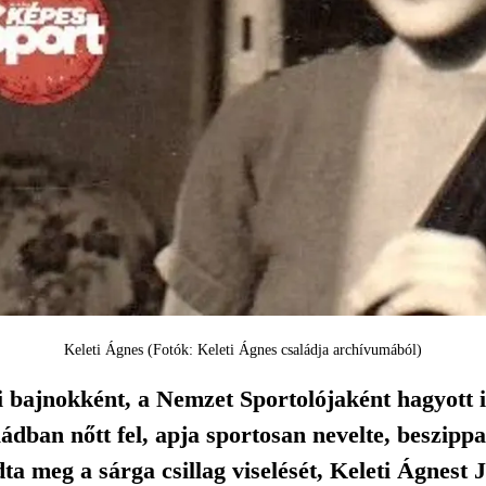
Keleti Ágnes (Fotók: Keleti Ágnes családja archívumából)
i bajnokként, a Nemzet Sportolójaként hagyott i
ládban nőtt fel, apja sportosan nevelte, beszipp
ta meg a sárga csillag viselését, Keleti Ágnest 