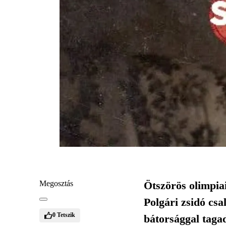
Megosztás
Ötszörös olimpia
Polgári zsidó csa
0
Tetszik
bátorsággal tagad