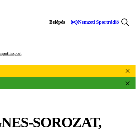
Belépés
Nemzeti Sportrádió
npótlássport
GNES-SOROZAT,