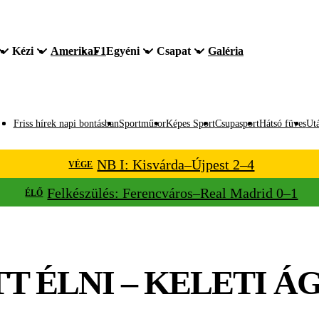
Kézi
Amerika
F1
Egyéni
Csapat
Galéria
Friss hírek napi bontásban
Sportműsor
Képes Sport
Csupasport
Hátsó füves
Utá
NB I: Kisvárda–Újpest 2–4
VÉGE
Felkészülés: Ferencváros–Real Madrid 0–1
ÉLŐ
T ÉLNI – KELETI Á