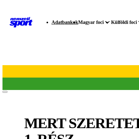
Adatbankok
Magyar foci
Külföldi foci
MERT SZERETET