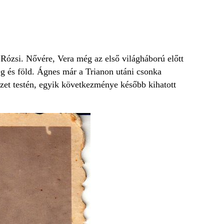
 Rózsi. Nővére, Vera még az első világháború előtt
 ég és föld. Ágnes már a Trianon utáni csonka
zet testén, egyik következménye később kihatott