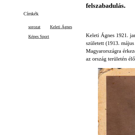
felszabadulás.
Címkék
sorozat
Keleti Ágnes
Keleti Ágnes 1921. jan
Képes Sport
született (1913. május
Magyarországra érkeze
az ország területén él