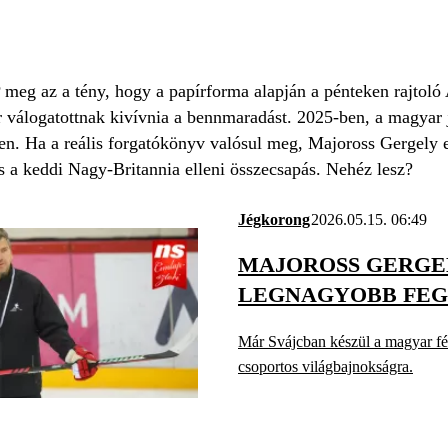
 az a tény, hogy a papírforma alapján a pénteken rajtoló 
 válogatottnak kivívnia a bennmaradást. 2025-ben, a magyar j
en. Ha a reális forgatókönyv valósul meg, Majoross Gergely e
s a keddi Nagy-Britannia elleni összecsapás. Nehéz lesz?
Jégkorong
2026.05.15. 06:49
MAJOROSS GERGE
LEGNAGYOBB FE
Már Svájcban készül a magyar fér
csoportos világbajnokságra.