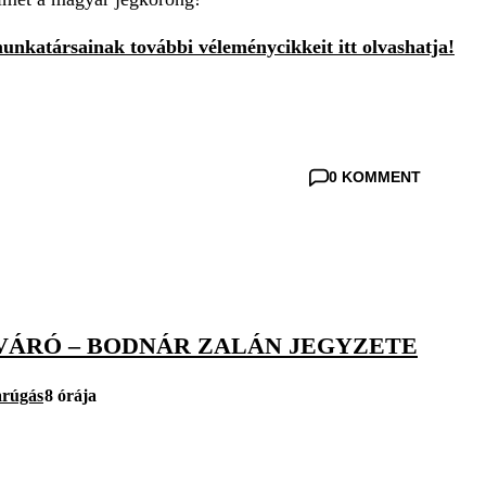
unkatársainak további véleménycikkeit itt olvashatja!
0 KOMMENT
VÁRÓ – BODNÁR ZALÁN JEGYZETE
arúgás
8 órája