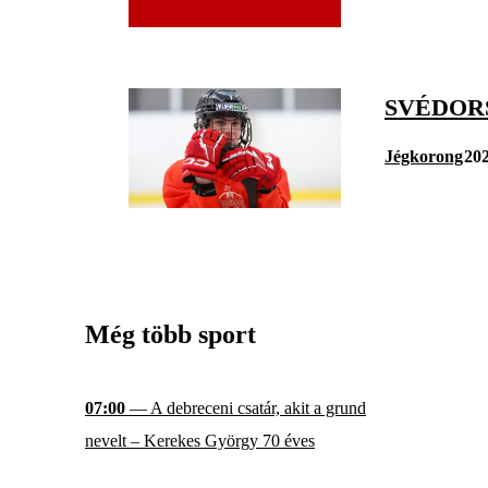
SVÉDOR
Jégkorong
202
Még több sport
07:00
— A debreceni csatár, akit a grund
nevelt – Kerekes György 70 éves