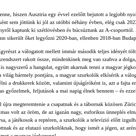
enne, hiszen Ausztria egy évvel ezelőtt bejutott a legjobb nyo
ént sem jöttünk ki jól az utóbbi néhány évben, elég csak 202
őnyről kaptunk ki szétlövésben és búcsúztunk az A-csoporttól. 
enn sikerült őket legyőzni 2020-ban, ellenben 2018-ban Budapes
yrészt a válogatott mellett immár második teljes idényét tölt
rendszert rakott össze, mindenkinek meg van szabva a dolga, 
 is nagyszerű a hangulat, együtt akarnak tenni a magyar jégko
a világ bármely pontjára, a magyar szurkolók elkísérik a válog
lni a drukkerek között, valamint újságíróként is, azt a fajta 
mas győzelmek, feljutások a mai napig élnek bennem – és ezzel
ll újra megteremtenie a csapatnak és a tábornak közösen Züri
lmas volt az öröm, de az igazán nagy, euforikus ünneplés el
sa, a játékosok a reptéren, a szurkolók a televízió előtt izg
tnak és az elutazó szurkolóknak, hogy ismét a jégen, az arénáb
elmet a magyar jégkorong!