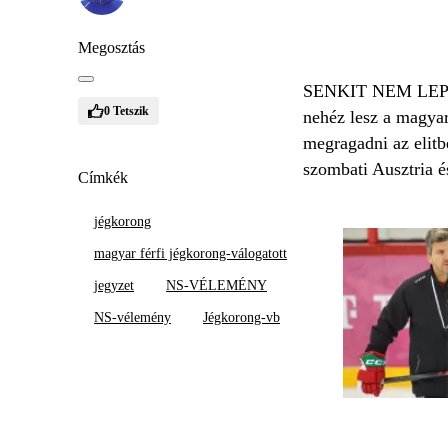
Megosztás
SENKIT NEM LEP meg
0
Tetszik
nehéz lesz a magyar
megragadni az elitb
szombati Ausztria é
Címkék
jégkorong
magyar férfi jégkorong-válogatott
jegyzet
NS-VÉLEMÉNY
NS-vélemény
Jégkorong-vb