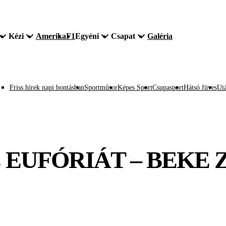
Kézi
Amerika
F1
Egyéni
Csapat
Galéria
Friss hírek napi bontásban
Sportműsor
Képes Sport
Csupasport
Hátsó füves
Utá
Z EUFÓRIÁT – BEKE