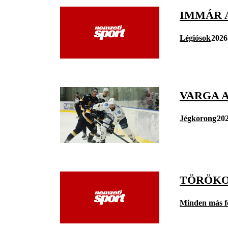
IMMÁR 
Légiósok
2026
VARGA 
Jégkorong
202
TÖRÖKO
Minden más f