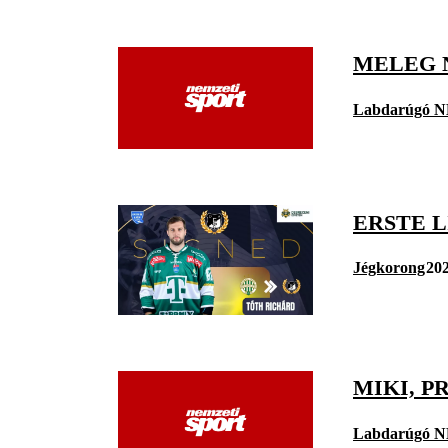
MELEG 
Labdarúgó N
ERSTE L
Jégkorong
202
MIKI, P
Labdarúgó N