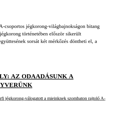
A-csoportos jégkorong-világbajnokságon bitang
égkorong történetében először sikerült
gyüttesének sorsát két mérkőzés döntheti el, a
LY: AZ ODAADÁSUNK A
GYVERÜNK
fi jégkorong-válogatott a mieinknek szombaton rajtoló A-