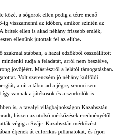
lc közé, a sógorok ellen pedig a tétre menő
3-ig visszamenni az időben, amikor szintén az
A britek ellen is akad néhány frissebb emlék,
ten ellenünk jutottak fel az elitbe.
ő szakmai stábban, a hazai edzőkből összeállított
mindenki tudja a feladatát, arról nem beszélve,
rong jövőjéért. Másrészről a lelátói támogatásban.
atottat. Volt szerencsém jó néhány külföldi
energiát, amit a tábor ad a jégre, semmi sem
 így vannak a játékosok és a szurkolók is.
chben is, a tavalyi világbajnokságon Kazahsztán
maradt, hiszen az utolsó mérkőzések eredményétől
ulhatták végig a Svájc–Kazahsztán mérkőzést.
an éljenek át euforikus pillanatokat, és írjon