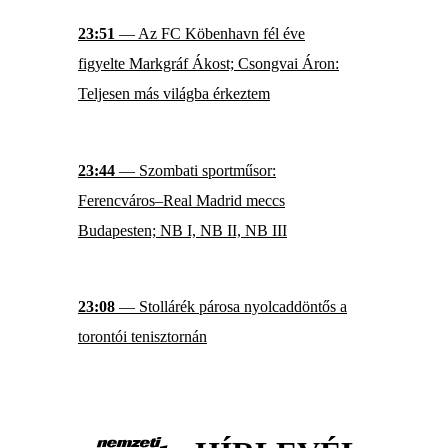
23:51
— Az FC Köbenhavn fél éve
figyelte Markgráf Ákost; Csongvai Áron:
Teljesen más világba érkeztem
23:44
— Szombati sportműsor:
Ferencváros–Real Madrid meccs
Budapesten; NB I, NB II, NB III
23:08
— Stollárék párosa nyolcaddöntős a
torontói tenisztornán