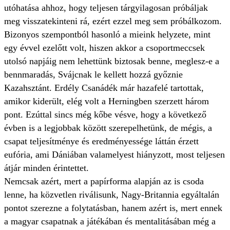
utóhatása ahhoz, hogy teljesen tárgyilagosan próbáljak
meg visszatekinteni rá, ezért ezzel meg sem próbálkozom.
Bizonyos szempontból hasonló a mieink helyzete, mint
egy évvel ezelőtt volt, hiszen akkor a csoportmeccsek
utolsó napjáig nem lehettünk biztosak benne, meglesz-e a
bennmaradás, Svájcnak le kellett hozzá győznie
Kazahsztánt. Erdély Csanádék már hazafelé tartottak,
amikor kiderült, elég volt a Herningben szerzett három
pont. Ezúttal sincs még kőbe vésve, hogy a következő
évben is a legjobbak között szerepelhetünk, de mégis, a
csapat teljesítménye és eredményessége láttán érzett
eufória, ami Dániában valamelyest hiányzott, most teljesen
átjár minden érintettet.
Nemcsak azért, mert a papírforma alapján az is csoda
lenne, ha közvetlen riválisunk, Nagy-Britannia egyáltalán
pontot szerezne a folytatásban, hanem azért is, mert ennek
a magyar csapatnak a játékában és mentalitásában még a