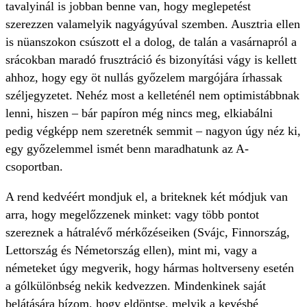
tavalyinál is jobban benne van, hogy meglepetést
szerezzen valamelyik nagyágyúval szemben. Ausztria ellen
is nüanszokon csúszott el a dolog, de talán a vasárnapról a
srácokban maradó frusztráció és bizonyítási vágy is kellett
ahhoz, hogy egy öt nullás győzelem margójára írhassak
széljegyzetet. Nehéz most a kelleténél nem optimistábbnak
lenni, hiszen – bár papíron még nincs meg, elkiabálni
pedig végképp nem szeretnék semmit – nagyon úgy néz ki,
egy győzelemmel ismét benn maradhatunk az A-
csoportban.
A rend kedvéért mondjuk el, a briteknek két módjuk van
arra, hogy megelőzzenek minket: vagy több pontot
szereznek a hátralévő mérkőzéseiken (Svájc, Finnország,
Lettország és Németország ellen), mint mi, vagy a
németeket úgy megverik, hogy hármas holtverseny esetén
a gólkülönbség nekik kedvezzen. Mindenkinek saját
belátására bízom, hogy eldöntse, melyik a kevésbé