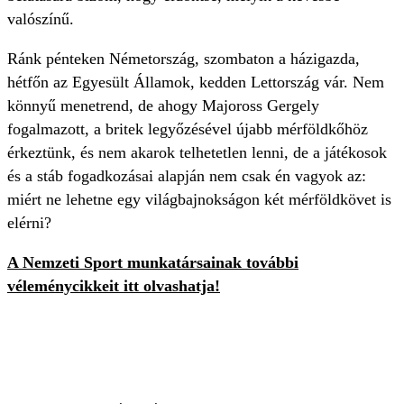
valószínű.
Ránk pénteken Németország, szombaton a házigazda,
hétfőn az Egyesült Államok, kedden Lettország vár. Nem
könnyű menetrend, de ahogy Majoross Gergely
fogalmazott, a britek legyőzésével újabb mérföldkőhöz
érkeztünk, és nem akarok telhetetlen lenni, de a játékosok
és a stáb fogadkozásai alapján nem csak én vagyok az:
miért ne lehetne egy világbajnokságon két mérföldkövet is
elérni?
A Nemzeti Sport munkatársainak további
véleménycikkeit itt olvashatja!