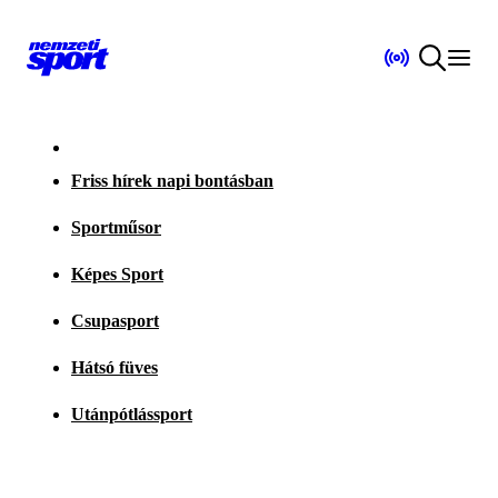
Friss hírek napi bontásban
Sportműsor
Képes Sport
Csupasport
Hátsó füves
Utánpótlássport