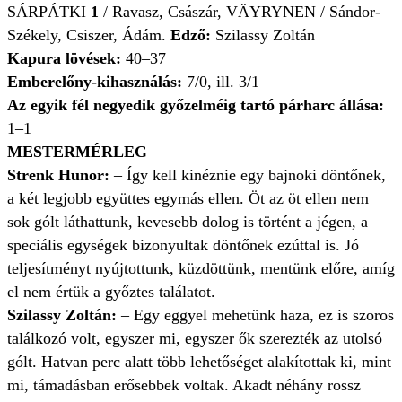
SÁRPÁTKI
1
/ Ravasz, Császár, VÄYRYNEN / Sándor-
Székely, Csiszer, Ádám.
Edző:
Szilassy Zoltán
Kapura lövések:
40–37
Emberelőny-kihasználás:
7/0, ill. 3/1
Az egyik fél negyedik győzelméig tartó párharc állása:
1–1
MESTERMÉRLEG
Strenk Hunor:
– Így kell kinéznie egy bajnoki döntőnek,
a két legjobb együttes egymás ellen. Öt az öt ellen nem
sok gólt láthattunk, kevesebb dolog is történt a jégen, a
speciális egységek bizonyultak döntőnek ezúttal is. Jó
teljesítményt nyújtottunk, küzdöttünk, mentünk előre, amíg
el nem értük a győztes találatot.
Szilassy Zoltán:
– Egy eggyel mehetünk haza, ez is szoros
találkozó volt, egyszer mi, egyszer ők szerezték az utolsó
gólt. Hatvan perc alatt több lehetőséget alakítottak ki, mint
mi, támadásban erősebbek voltak. Akadt néhány rossz