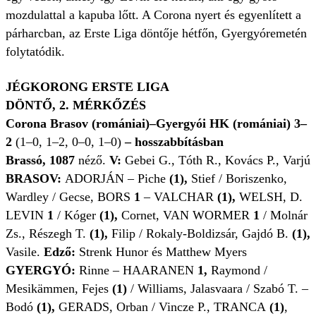
mozdulattal a kapuba lőtt. A Corona nyert és egyenlített a
párharcban, az Erste Liga döntője hétfőn, Gyergyóremetén
folytatódik.
JÉGKORONG ERSTE LIGA
DÖNTŐ, 2. MÉRKŐZÉS
Corona Brasov (romániai)–Gyergyói HK (romániai) 3–
2
(1–0, 1–2, 0–0, 1–0)
– hosszabbításban
Brassó, 1087
néző.
V:
Gebei G., Tóth R., Kovács P., Varjú
BRASOV:
ADORJÁN – Piche
(1),
Stief / Boriszenko,
Wardley / Gecse, BORS
1
– VALCHAR
(1),
WELSH, D.
LEVIN
1
/ Kóger
(1),
Cornet, VAN WORMER
1
/ Molnár
Zs., Részegh T.
(1),
Filip / Rokaly-Boldizsár, Gajdó B.
(1),
Vasile.
Edző:
Strenk Hunor és Matthew Myers
GYERGYÓ:
Rinne – HAARANEN
1,
Raymond /
Mesikämmen, Fejes
(1)
/ Williams, Jalasvaara / Szabó T. –
Bodó
(1),
GERADS, Orban / Vincze P., TRANCA
(1)
,