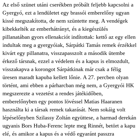
Az első szünet utáni cserékben próbált feljebb kapcsolni a
Gyergyó, ezt a lendületet egy brassói emberelőny ugyan
kissé megszakította, de nem szüntette meg. A vendégek
kibekkelték az emberhátrányt, és a kiegészülés
pillanatában gyors ellenakciót indítottak: kettő az egy ellen
indultak meg a gyergyóiak, Sárpátki Tamás remek érzékkel
kivárt egy pillanatra, visszapasszolt a második ütembe
érkező társnak, ezzel a védelem és a kapus is elmozdult,
visszakapva a korongot Sárpátkinak már csak a félig
üresen maradt kapuba kellett lőnie. A 27. percben olyan
történt, ami ebben a párharcban még nem, a Gyergyói HK
megszerezte a vezetést a rendes játékidőben,
emberelőnyben egy pontos lövéssel Matias Haaranen
használta ki a társak remek takarását. Nem sokáig volt
lépéselőnyben Szilassy Zoltán együttese, a harmad derekán
ugyanis Bors Huba-Ferenc lepte meg Rinnét, betört a kapu
elé, és amikor a kapus és a védő egyaránt passzra