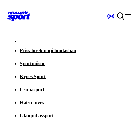
Friss hírek napi bontásban
Sportműsor
Képes Sport
Csupasport
Hátsó füves
Utánpótlássport