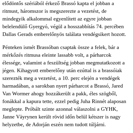
elődöntős szériából érkező Brassó kapta el jobban a
ritmust, háromszor is megszerezte a vezetést, de
mindegyik alkalommal egyenlített az egyre jobban
belelendülő Gyergyó, végül a hosszabbítás 74. percében
Dallas Gerads emberelőnyös találata vendégsikert hozott.
Pénteken ismét Brassóban csaptak össze a felek, bár a
mérkőzés ritmusa eleinte lassabb volt, a párharcok
élessége, valamint a feszültség jobban megmutatkozott a
jégen. Kihagyott emberelőny után ezúttal is a brassóiak
szerezték meg a vezetést, a 10. perc elején a vendégek
harmadában, a sarokban nyert párharcot a Brassó, Jared
Van Wormer ahogy hozzákerült a pakk, éles szögből,
fonákkal a kapura tette, ezzel pedig Juha Rinnét alaposan
meglepte. Próbált szinte azonnal válaszolni a GYHK,
Janne Väyrynen került rövid időn belül kétszer is nagy
helyzetbe, de Adorján eszén nem tudott túljárni.