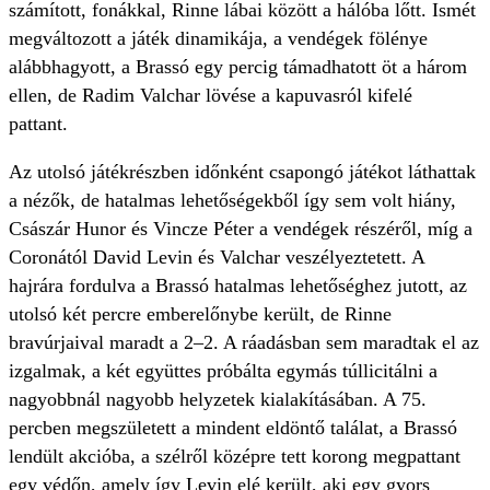
számított, fonákkal, Rinne lábai között a hálóba lőtt. Ismét
megváltozott a játék dinamikája, a vendégek fölénye
alábbhagyott, a Brassó egy percig támadhatott öt a három
ellen, de Radim Valchar lövése a kapuvasról kifelé
pattant.
Az utolsó játékrészben időnként csapongó játékot láthattak
a nézők, de hatalmas lehetőségekből így sem volt hiány,
Császár Hunor és Vincze Péter a vendégek részéről, míg a
Coronától David Levin és Valchar veszélyeztetett. A
hajrára fordulva a Brassó hatalmas lehetőséghez jutott, az
utolsó két percre emberelőnybe került, de Rinne
bravúrjaival maradt a 2–2. A ráadásban sem maradtak el az
izgalmak, a két együttes próbálta egymás túllicitálni a
nagyobbnál nagyobb helyzetek kialakításában. A 75.
percben megszületett a mindent eldöntő találat, a Brassó
lendült akcióba, a szélről középre tett korong megpattant
egy védőn, amely így Levin elé került, aki egy gyors