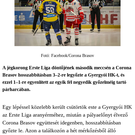
Fotó: Facebook/Corona Brasov
A jégkorong Erste Liga döntőjének második meccsén a Corona
Brasov hosszabbításban 3–2-re legyőzte a Gyergyói HK-t, és
ezzel 1–1-re egyenlített az egyik fél negyedik győzelméig tartó
párharcában.
Egy lépéssel közelebb került csütörtök este a Gyergyói HK
az Erste Liga aranyérméhez, miután a pályaelőnyt élvező
Corona Brasov együttesét idegenben, hosszabbításban
győzte le. Azon a találkozón a hét mérkőzésből álló