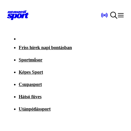
Friss hírek napi bontásban
Sportműsor
Képes Sport
Csupasport
Hátsó füves
Utánpótlássport