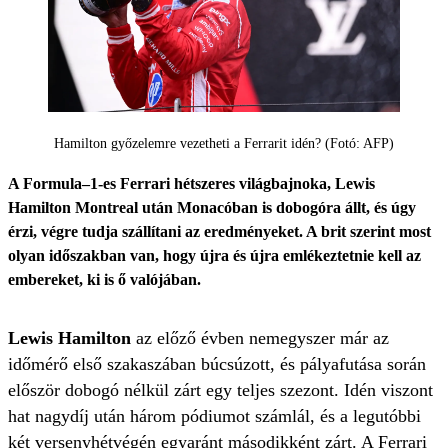
Hamilton győzelemre vezetheti a Ferrarit idén? (Fotó: AFP)
A Formula–1-es Ferrari hétszeres világbajnoka, Lewis
Hamilton Montreal után Monacóban is dobogóra állt, és úgy
érzi, végre tudja szállítani az eredményeket. A brit szerint most
olyan időszakban van, hogy újra és újra emlékeztetnie kell az
embereket, ki is ő valójában.
Lewis Hamilton
az előző évben nemegyszer már az
időmérő első szakaszában búcsúzott, és pályafutása során
először dobogó nélkül zárt egy teljes szezont. Idén viszont
hat nagydíj után három pódiumot számlál, és a legutóbbi
két versenyhétvégén egyaránt másodikként zárt. A Ferrari