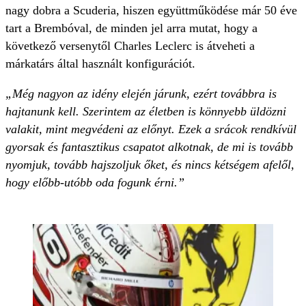
nagy dobra a Scuderia, hiszen együttműködése már 50 éve
tart a Brembóval, de minden jel arra mutat, hogy a
következő versenytől Charles Leclerc is átveheti a
márkatárs által használt konfigurációt.
„Még nagyon az idény elején járunk, ezért továbbra is
hajtanunk kell. Szerintem az életben is könnyebb üldözni
valakit, mint megvédeni az előnyt. Ezek a srácok rendkívül
gyorsak és fantasztikus csapatot alkotnak, de mi is tovább
nyomjuk, tovább hajszoljuk őket, és nincs kétségem afelől,
hogy előbb-utóbb oda fogunk érni.”