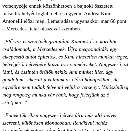
versenyzője ennek köszönhetően a bajnoki összetett
második helyét foglalja el, és egyedül Andrea Kimi
Antonelli előzi meg. Lemaradása ugyanakkor már 66 pont
a Mercedes fiatal olaszával szemben.
„Először is szeretnék gratulálni Kiminek és a korábbi
családomnak, a Mercedesnek. Újra megcsinálták: egy
elképesztő autót építettek, és Kimi hihetetlen munkát végez,
hétvégéről hétvégére hozza az eredményeket. Nagyszerű ezt
látni, és őszintén örülök nekik! Ami minket illet, úgy
gondolom, sikerült javulnunk az előző hónapokban, de
egyelőre nem tudjuk felvenni velük a versenyt. Valószínűleg
még rengeteg munka vár ránk, hogy felérjünk az ő
szintjükre.”
„Ennek tükrében nagyszerű érzés újra második helyet
szerezni, különösen Monacóban. Rendkívül nehéz
körülmények voltak, ráadásul fantasztikus volt a közönség