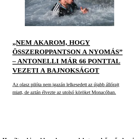
„NEM AKAROM, HOGY
ÖSSZEROPPANTSON A NYOMÁS”
– ANTONELLI MÁR 66 PONTTAL
VEZETI A BAJNOKSÁGOT
Az olasz pilóta nem igazán lelkesedett az újabb állórajt
miatt, de aztán élvezte az utolsó köröket Monacóban.