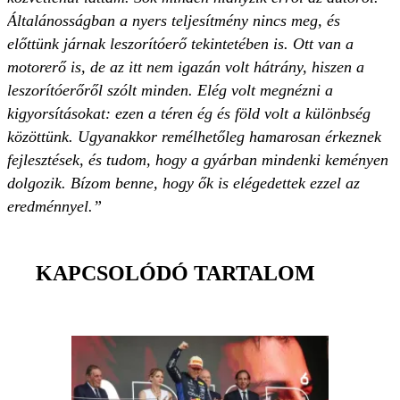
Általánosságban a nyers teljesítmény nincs meg, és
előttünk járnak leszorítóerő tekintetében is. Ott van a
motorerő is, de az itt nem igazán volt hátrány, hiszen a
leszorítóerőről szólt minden. Elég volt megnézni a
kigyorsításokat: ezen a téren ég és föld volt a különbség
közöttünk. Ugyanakkor remélhetőleg hamarosan érkeznek
fejlesztések, és tudom, hogy a gyárban mindenki keményen
dolgozik. Bízom benne, hogy ők is elégedettek ezzel az
eredménnyel.”
KAPCSOLÓDÓ TARTALOM