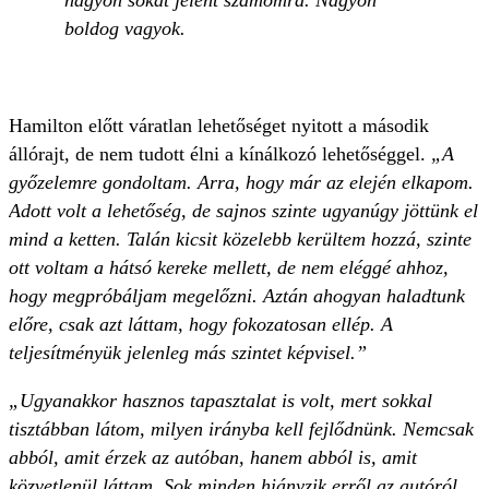
nagyon sokat jelent számomra. Nagyon
boldog vagyok.
Hamilton előtt váratlan lehetőséget nyitott a második
állórajt, de nem tudott élni a kínálkozó lehetőséggel.
„A
győzelemre gondoltam. Arra, hogy már az elején elkapom.
Adott volt a lehetőség, de sajnos szinte ugyanúgy jöttünk el
mind a ketten. Talán kicsit közelebb kerültem hozzá, szinte
ott voltam a hátsó kereke mellett, de nem eléggé ahhoz,
hogy megpróbáljam megelőzni. Aztán ahogyan haladtunk
előre, csak azt láttam, hogy fokozatosan ellép. A
teljesítményük jelenleg más szintet képvisel.”
„Ugyanakkor hasznos tapasztalat is volt, mert sokkal
tisztábban látom, milyen irányba kell fejlődnünk. Nemcsak
abból, amit érzek az autóban, hanem abból is, amit
közvetlenül láttam. Sok minden hiányzik erről az autóról.