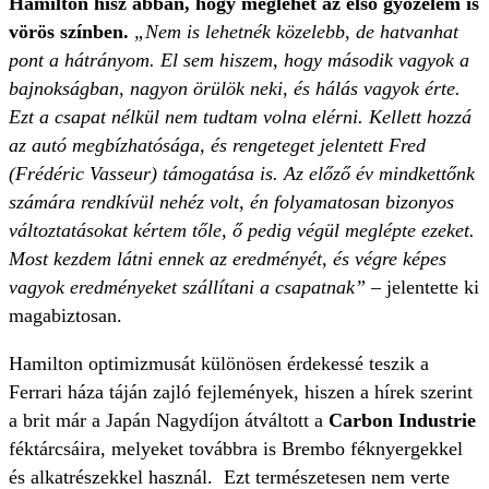
Hamilton hisz abban, hogy meglehet az első győzelem is
vörös színben.
„Nem is lehetnék közelebb, de hatvanhat
pont a hátrányom. El sem hiszem, hogy második vagyok a
bajnokságban, nagyon örülök neki, és hálás vagyok érte.
Ezt a csapat nélkül nem tudtam volna elérni. Kellett hozzá
az autó megbízhatósága, és rengeteget jelentett Fred
(Frédéric Vasseur) támogatása is. Az előző év mindkettőnk
számára rendkívül nehéz volt, én folyamatosan bizonyos
változtatásokat kértem tőle, ő pedig végül meglépte ezeket.
Most kezdem látni ennek az eredményét, és végre képes
vagyok eredményeket szállítani a csapatnak”
– jelentette ki
magabiztosan.
Hamilton optimizmusát különösen érdekessé teszik a
Ferrari háza táján zajló fejlemények, hiszen a hírek szerint
a brit már a Japán Nagydíjon átváltott a
Carbon Industrie
féktárcsáira, melyeket továbbra is Brembo féknyergekkel
és alkatrészekkel használ. Ezt természetesen nem verte