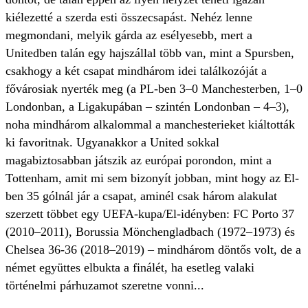
kiélezetté a szerda esti összecsapást. Nehéz lenne
megmondani, melyik gárda az esélyesebb, mert a
Unitedben talán egy hajszállal több van, mint a Spursben,
csakhogy a két csapat mindhárom idei találkozóját a
fővárosiak nyerték meg (a PL-ben 3–0 Manchesterben, 1–0
Londonban, a Ligakupában – szintén Londonban – 4–3),
noha mindhárom alkalommal a manchesterieket kiáltották
ki favoritnak. Ugyanakkor a United sokkal
magabiztosabban játszik az európai porondon, mint a
Tottenham, amit mi sem bizonyít jobban, mint hogy az El-
ben 35 gólnál jár a csapat, aminél csak három alakulat
szerzett többet egy UEFA-kupa/El-idényben: FC Porto 37
(2010–2011), Borussia Mönchengladbach (1972–1973) és
Chelsea 36-36 (2018–2019) – mindhárom döntős volt, de a
német együttes elbukta a finálét, ha esetleg valaki
történelmi párhuzamot szeretne vonni...