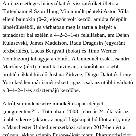
Ami az esetleges hiányzókat és visszatérőket illeti: a
Tottenhamnél Szon Hung Min a múlt pénteki Aston Villa
elleni bajnokin (0–2) először volt kezdő, amióta felépült
lábsérüléséből, és várhatóan meg is tartja a helyét a
támadósor bal szélén a 4–2–3–1-es felállásban, ám Dejan
Kulusevski, James Maddison, Radu Dragusin (egyaránt
térdsérülés), Lucas Bergvall (boka) és Timo Werner
(combizom) kihagyja a döntőt. A Unitednél csak Lisandro
Martínez (térd) marad ki biztosan, a korábban kisebb
problémákkal küzdő Joshua Zirkzee, Diogo Dalot és Leny
Yoro kedden már ismét edzett, igaz, csak az utóbbi várható
a 3–4–2–1-es szisztémájú kezdőbe.
A trófea mindenesetre mindkét csapat idényét
„megmentené”, a Tottenham 2008. február 24. óta vár az
újabb sikerre (akkor az angol Ligakupát hódította el), míg
a Manchester United nemzetközi szinten 2017-ben ért a
csúcsra, akkor szintén Európa-ligát nyert. Pluszmotivációt