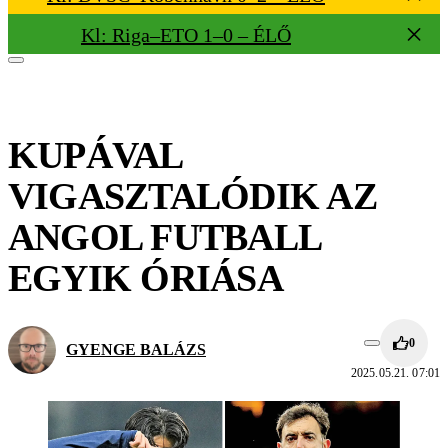
Kl: Riga–ETO 1–0 – ÉLŐ
KUPÁVAL
VIGASZTALÓDIK AZ
ANGOL FUTBALL
EGYIK ÓRIÁSA
0
GYENGE BALÁZS
2025.05.21. 07:01