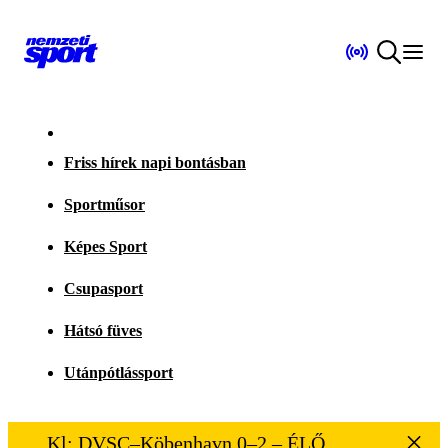
Friss hírek napi bontásban
Sportműsor
Képes Sport
Csupasport
Hátsó füves
Utánpótlássport
Kl: DVSC–Köbenhavn 0–2 – ÉLŐ