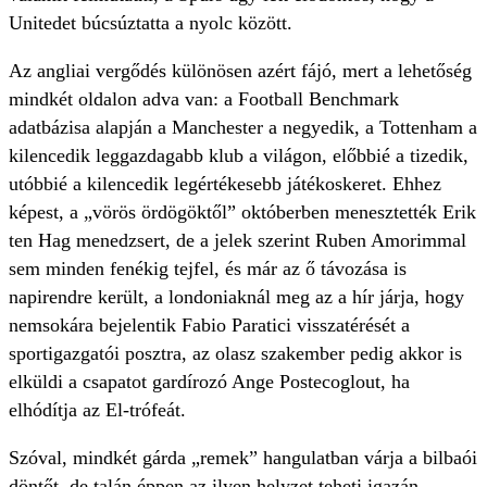
Unitedet búcsúztatta a nyolc között.
Az angliai vergődés különösen azért fájó, mert a lehetőség
mindkét oldalon adva van: a Football Benchmark
adatbázisa alapján a Manchester a negyedik, a Tottenham a
kilencedik leggazdagabb klub a világon, előbbié a tizedik,
utóbbié a kilencedik legértékesebb játékoskeret. Ehhez
képest, a „vörös ördögöktől” októberben menesztették Erik
ten Hag menedzsert, de a jelek szerint Ruben Amorimmal
sem minden fenékig tejfel, és már az ő távozása is
napirendre került, a londoniaknál meg az a hír járja, hogy
nemsokára bejelentik Fabio Paratici visszatérését a
sportigazgatói posztra, az olasz szakember pedig akkor is
elküldi a csapatot gardírozó Ange Postecoglout, ha
elhódítja az El-trófeát.
Szóval, mindkét gárda „remek” hangulatban várja a bilbaói
döntőt, de talán éppen az ilyen helyzet teheti igazán