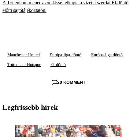
A Tottenham menedzsere kissé felkapta a vizet a szerdai El-döntő
előtti sajtótájékoztatón.
Manchester United
Európa-liga-döntő
Európa-liga döntő
Tottenham Hotspur
El-döntő
20 KOMMENT
Legfrissebb hírek