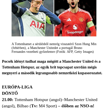
A Tottenhamet a sérülésből nemrég visszatérő Szon Hung Min
(fehérben), a Manchester Unitedet a portugál Bruno
Fernandes vezetheti győzelemre (Fotók: AFP, Getty Images)
Pocsék idényt tudhat maga mögött a Manchester United és a
Tottenham Hotspur, az egyik brit topcsapat szerdán mégis
megnyeri a második legrangosabb nemzetközi kupasorozatot.
EURÓPA-LIGA
DÖNTŐ
21.00:
Tottenham Hotspur (angol)–Manchester United
(angol), Bilbao (
Tv:
M4 Sport)
– élőben az NSO-n!