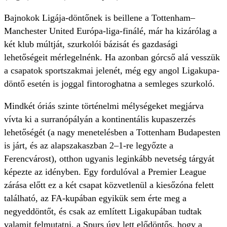
Bajnokok Ligája-döntőnek is beillene a Tottenham–
Manchester United Európa-liga-finálé, már ha kizárólag a
két klub múltját, szurkolói bázisát és gazdasági
lehetőségeit mérlegelnénk. Ha azonban górcső alá vesszük
a csapatok sportszakmai jelenét, még egy angol Ligakupa-
döntő esetén is joggal fintoroghatna a semleges szurkoló.
Mindkét óriás szinte történelmi mélységeket megjárva
vívta ki a surranópályán a kontinentális kupaszerzés
lehetőségét (a nagy menetelésben a Tottenham Budapesten
is járt, és az alapszakaszban 2–1-re legyőzte a
Ferencvárost), otthon ugyanis leginkább nevetség tárgyát
képezte az idényben. Egy fordulóval a Premier League
zárása előtt ez a két csapat közvetlenül a kiesőzóna felett
található, az FA-kupában egyikük sem érte meg a
negyeddöntőt, és csak az említett Ligakupában tudtak
valamit felmutatni, a Spurs úgy lett elődöntős, hogy a