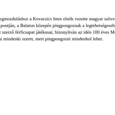
egmozduláshoz a Kovacsics Imre elnök vezette magyar szövet
 pontján, a Balaton közepén pingpongoznak a legtehetségesebb
 szerző férficsapat játékosai, bizonyítván az idén 100 éves M
i mindenki szeret, mert pingpongozni mindenhol lehet.