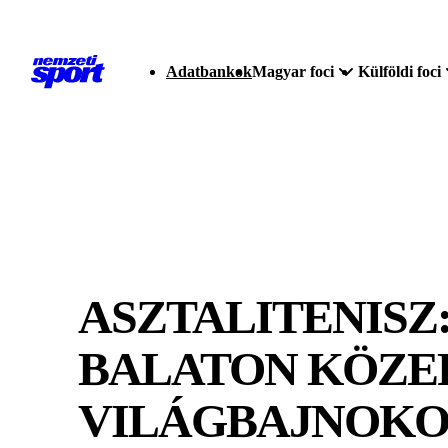
Adatbankok
Magyar foci
Külföldi foci
ASZTALITENISZ
BALATON KÖZE
VILÁGBAJNOKOK