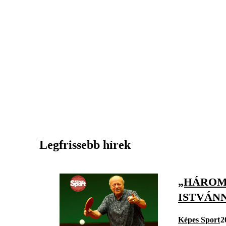
Legfrissebb hírek
„HÁROM 
ISTVÁN
Képes Sport
2