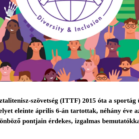
alitenisz-szövetség (ITTF) 2015 óta a sportág ü
lyet eleinte április 6-án tartottak, néhány éve a
lönböző pontjain érdekes, izgalmas bemutatókk