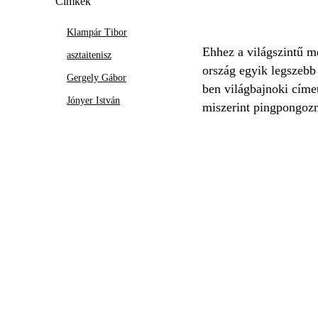
Címkék
Klampár Tibor
Ehhez a világszintű m
asztaitenisz
ország egyik legszebb
Gergely Gábor
ben világbajnoki címet
Jónyer István
miszerint pingpongozn