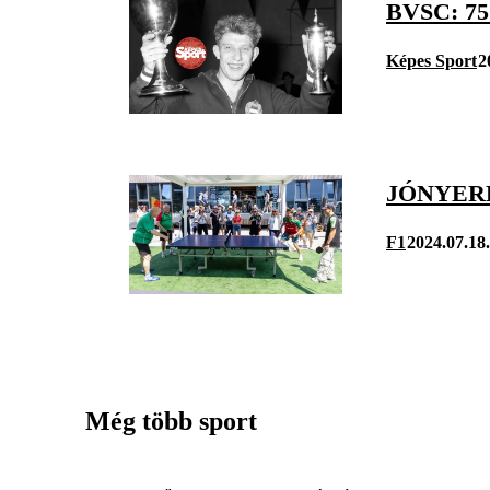
BVSC: 7
Képes Sport
2
JÓNYER
F1
2024.07.18.
Még több sport