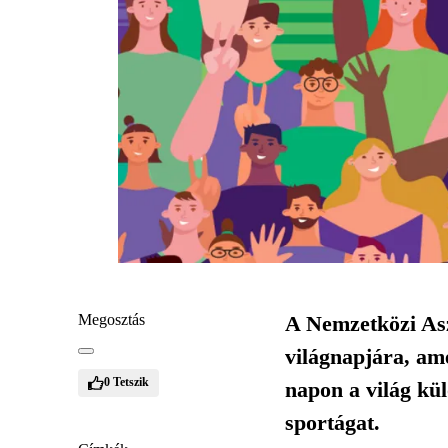
Megosztás
A Nemzetközi Aszt
világnapjára, ame
0
Tetszik
napon a világ kü
sportágat.