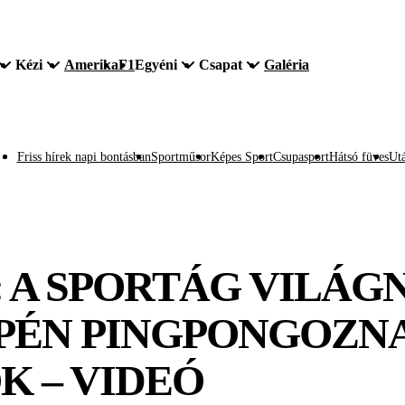
Kézi
Amerika
F1
Egyéni
Csapat
Galéria
Friss hírek napi bontásban
Sportműsor
Képes Sport
Csupasport
Hátsó füves
Utá
: A SPORTÁG VILÁG
PÉN PINGPONGOZNA
 – VIDEÓ