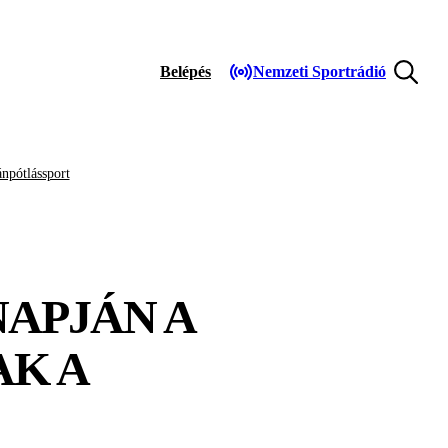
Belépés
Nemzeti Sportrádió
npótlássport
NAPJÁN A
K A