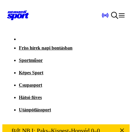
Friss hírek napi bontásban
Sportműsor
Képes Sport
Csupasport
Hátsó füves
Utánpótlássport
NB I: Paks–Kispest-Honvéd 0–0
ÉLŐ!