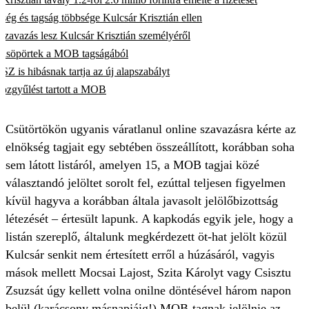
ég és tagság többsége Kulcsár Krisztián ellen
zavazás lesz Kulcsár Krisztián személyéről
 kisöpörtek a MOB tagságából
is hibásnak tartja az új alapszabályt
 közgyűlést tartott a MOB
Csütörtökön ugyanis váratlanul online szavazásra kérte az
elnökség tagjait egy sebtében összeállított, korábban soha
sem látott listáról, amelyen 15, a MOB tagjai közé
választandó jelöltet sorolt fel, ezúttal teljesen figyelmen
kívül hagyva a korábban általa javasolt jelölőbizottság
létezését – értesült lapunk. A kapkodás egyik jele, hogy a
listán szereplő, általunk megkérdezett öt-hat jelölt közül
Kulcsár senkit nem értesített erről a húzásáról, vagyis
mások mellett Mocsai Lajost, Szita Károlyt vagy Csisztu
Zsuzsát úgy kellett volna onilne döntésével három napon
belül (karácsony másnapjáig!) MOB-tagnak jelölnie az