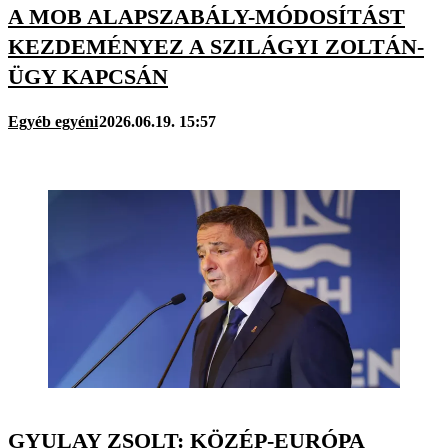
A MOB ALAPSZABÁLY-MÓDOSÍTÁST
KEZDEMÉNYEZ A SZILÁGYI ZOLTÁN-
ÜGY KAPCSÁN
Egyéb egyéni
2026.06.19. 15:57
GYULAY ZSOLT: KÖZÉP-EURÓPA