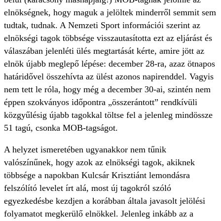
elnökségnek, hogy maguk a jelöltek minderről semmit sem
tudtak, tudnak. A Nemzeti Sport információi szerint az
elnökségi tagok többsége visszautasította ezt az eljárást és
válaszában jelenléti ülés megtartását kérte, amire jött az
elnök újabb meglepő lépése: december 28-ra, azaz ötnapos
határidővel összehívta az ülést azonos napirenddel. Vagyis
nem tett le róla, hogy még a december 30-ai, szintén nem
éppen szokványos időpontra „összerántott” rendkívüli
közgyűlésig újabb tagokkal töltse fel a jelenleg mindössze
51 tagú, csonka MOB-tagságot.
A helyzet ismeretében ugyanakkor nem tűnik
valószínűnek, hogy azok az elnökségi tagok, akiknek
többsége a napokban Kulcsár Krisztiánt lemondásra
felszólító levelet írt alá, most új tagokról szóló
egyezkedésbe kezdjen a korábban általa javasolt jelölési
folyamatot megkerülő elnökkel. Jelenleg inkább az a