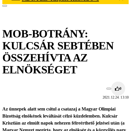
MOB-BOTRÁNY:
KULCSÁR SEBTÉBEN
ÖSSZEHÍVTA AZ
ELNÖKSÉGET
0
2021.12.24. 13:10
Az ünnepek alatt sem csitul a csatazaj a Magyar Olimpiai
Bizottság elnökének leváltását célzó küzdelemben. Kulcsár
Krisztián az elmúlt napok nehezen félreérthető jelzései után (a
Magyar Nemzet megírta, hogy az elnökség és a közgyűlés nagy