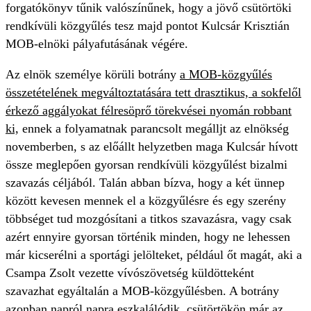
forgatókönyv tűnik valószínűnek, hogy a jövő csütörtöki
rendkívüli közgyűlés tesz majd pontot Kulcsár Krisztián
MOB-elnöki pályafutásának végére.
Az elnök személye körüli botrány
a MOB-közgyűlés
összetételének megváltoztatására tett drasztikus, a sokfelől
érkező aggályokat félresöprő törekvései nyomán robbant
ki,
ennek a folyamatnak parancsolt megálljt az elnökség
novemberben, s az előállt helyzetben maga Kulcsár hívott
össze meglepően gyorsan rendkívüli közgyűlést bizalmi
szavazás céljából. Talán abban bízva, hogy a két ünnep
között kevesen mennek el a közgyűlésre és egy szerény
többséget tud mozgósítani a titkos szavazásra, vagy csak
azért ennyire gyorsan történik minden, hogy ne lehessen
már kicserélni a sportági jelölteket, például őt magát, aki a
Csampa Zsolt vezette vívószövetség küldötteként
szavazhat egyáltalán a MOB-közgyűlésben. A botrány
azonban napról napra eszkalálódik,
csütörtökön már az