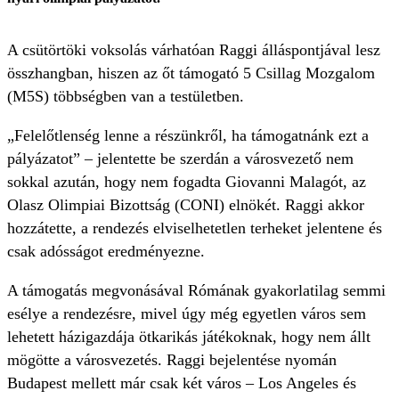
A csütörtöki voksolás várhatóan Raggi álláspontjával lesz
összhangban, hiszen az őt támogató 5 Csillag Mozgalom
(M5S) többségben van a testületben.
„Felelőtlenség lenne a részünkről, ha támogatnánk ezt a
pályázatot” – jelentette be szerdán a városvezető nem
sokkal azután, hogy nem fogadta Giovanni Malagót, az
Olasz Olimpiai Bizottság (CONI) elnökét. Raggi akkor
hozzátette, a rendezés elviselhetetlen terheket jelentene és
csak adósságot eredményezne.
A támogatás megvonásával Rómának gyakorlatilag semmi
esélye a rendezésre, mivel úgy még egyetlen város sem
lehetett házigazdája ötkarikás játékoknak, hogy nem állt
mögötte a városvezetés. Raggi bejelentése nyomán
Budapest mellett már csak két város – Los Angeles és