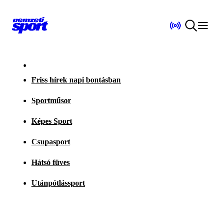
Friss hírek napi bontásban
Sportműsor
Képes Sport
Csupasport
Hátsó füves
Utánpótlássport