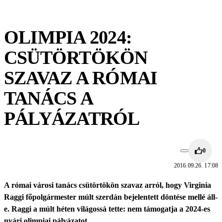
OLIMPIA 2024:
CSÜTÖRTÖKÖN
SZAVAZ A RÓMAI
TANÁCS A
PÁLYÁZATRÓL
0
2016.09.26. 17:08
A római városi tanács csütörtökön szavaz arról, hogy Virginia
Raggi főpolgármester múlt szerdán bejelentett döntése mellé áll-
e. Raggi a múlt héten világossá tette: nem támogatja a 2024-es
nyári olimpiai pályázatot.