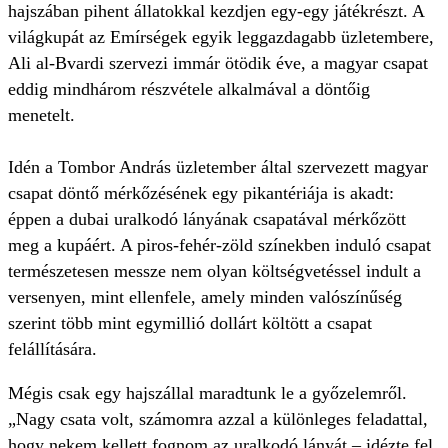
hajszában pihent állatokkal kezdjen egy-egy játékrészt. A
világkupát az Emírségek egyik leggazdagabb üzletembere,
Ali al-Bvardi szervezi immár ötödik éve, a magyar csapat
eddig mindhárom részvétele alkalmával a döntőig
menetelt.
Idén a Tombor András üzletember által szervezett magyar
csapat döntő mérkőzésének egy pikantériája is akadt:
éppen a dubai uralkodó lányának csapatával mérkőzött
meg a kupáért. A piros-fehér-zöld színekben induló csapat
természetesen messze nem olyan költségvetéssel indult a
versenyen, mint ellenfele, amely minden valószínűség
szerint több mint egymillió dollárt költött a csapat
felállítására.
Mégis csak egy hajszállal maradtunk le a győzelemről.
„Nagy csata volt, számomra azzal a különleges feladattal,
hogy nekem kellett fognom az uralkodó lányát – idézte fel