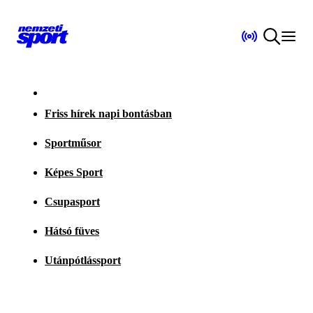
Friss hírek napi bontásban
Sportműsor
Képes Sport
Csupasport
Hátsó füves
Utánpótlássport