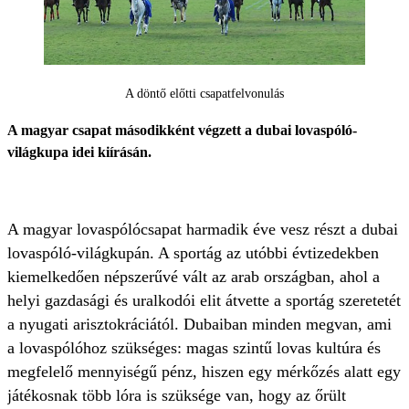
A döntő előtti csapatfelvonulás
A magyar csapat másodikként végzett a dubai lovaspóló-
világkupa idei kiírásán.
A magyar lovaspólócsapat harmadik éve vesz részt a dubai
lovaspóló-világkupán. A sportág az utóbbi évtizedekben
kiemelkedően népszerűvé vált az arab országban, ahol a
helyi gazdasági és uralkodói elit átvette a sportág szeretetét
a nyugati arisztokráciától. Dubaiban minden megvan, ami
a lovaspólóhoz szükséges: magas szintű lovas kultúra és
megfelelő mennyiségű pénz, hiszen egy mérkőzés alatt egy
játékosnak több lóra is szüksége van, hogy az őrült