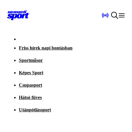
Friss hírek napi bontásban
Sportműsor
Képes Sport
Csupasport
Hátsó füves
Utánpótlássport