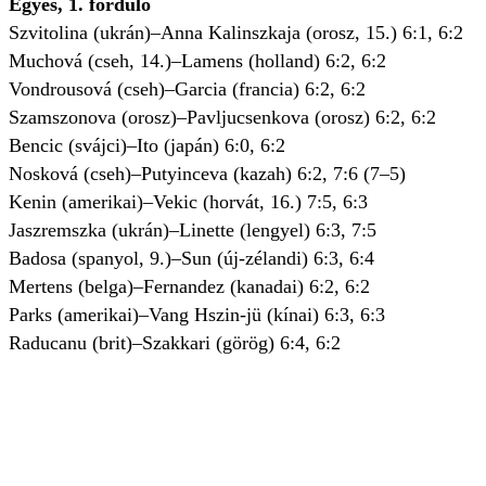
Egyes, 1. forduló
Szvitolina (ukrán)–Anna Kalinszkaja (orosz, 15.) 6:1, 6:2
Muchová (cseh, 14.)–Lamens (holland) 6:2, 6:2
Vondrousová (cseh)–Garcia (francia) 6:2, 6:2
Szamszonova (orosz)–Pavljucsenkova (orosz) 6:2, 6:2
Bencic (svájci)–Ito (japán) 6:0, 6:2
Nosková (cseh)–Putyinceva (kazah) 6:2, 7:6 (7–5)
Kenin (amerikai)–Vekic (horvát, 16.) 7:5, 6:3
Jaszremszka (ukrán)–Linette (lengyel) 6:3, 7:5
Badosa (spanyol, 9.)–Sun (új-zélandi) 6:3, 6:4
Mertens (belga)–Fernandez (kanadai) 6:2, 6:2
Parks (amerikai)–Vang Hszin-jü (kínai) 6:3, 6:3
Raducanu (brit)–Szakkari (görög) 6:4, 6:2