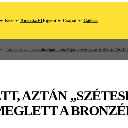
Kézi
Amerika
F1
Egyéni
Csapat
Galéria
Friss hírek napi bontásban
Sportműsor
Képes Sport
Csupasport
Hátsó füves
Utá
T, AZTÁN „SZÉTESE
 MEGLETT A BRONZ