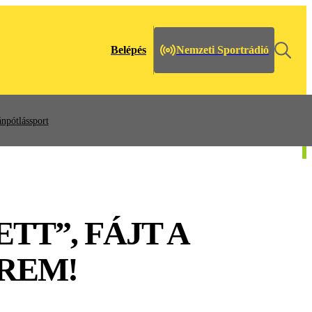
Belépés
Nemzeti Sportrádió
npótlássport
TT”, FÁJT A
ÉREM!