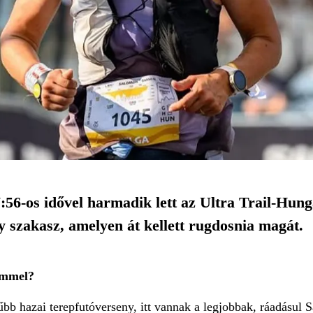
:56-os idővel harmadik lett az Ultra Trail-Hung
gy szakasz, amelyen át kellett rugdosnia magát.
emmel?
űbb hazai terepfutóverseny, itt vannak a legjobbak, ráadásu