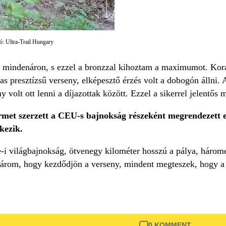
ó: Ultra-Trail Hungary
a mindenáron, s ezzel a bronzzal kihoztam a maximumot. Kor
 presztízsű verseny, elképesztő érzés volt a dobogón állni. A
 volt ott lenni a díjazottak között. Ezzel a sikerrel jelentős
met szerzett a CEU-s bajnokság részeként megrendezett e
kezik.
e-i világbajnokság, ötvenegy kilométer hosszú a pálya, három
árom, hogy kezdődjön a verseny, mindent megteszek, hogy a 
0 KOMMENT