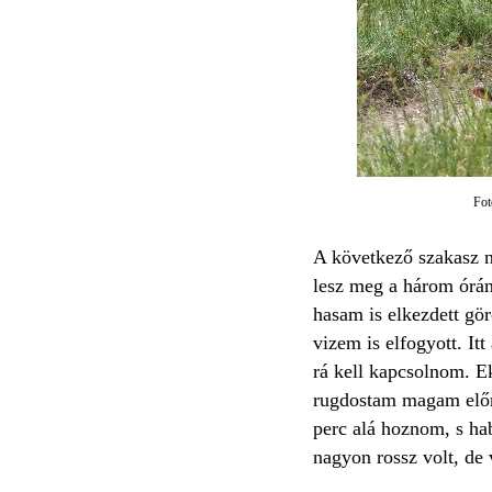
Fot
A következő szakasz n
lesz meg a három órán
hasam is elkezdett gö
vizem is elfogyott. It
rá kell kapcsolnom. Ek
rugdostam magam előre
perc alá hoznom, s hab
nagyon rossz volt, de