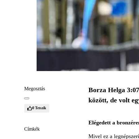
Megosztás
Borza Helga 3:07
között, de volt e
0
Tetszik
Elégedett a bronzér
Címkék
Mivel ez a legnépszer