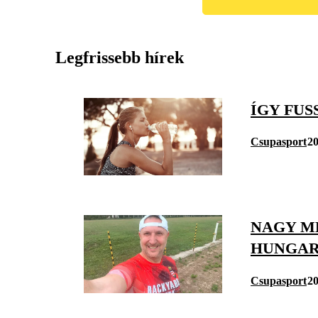
Legfrissebb hírek
ÍGY FU
Csupasport
20
NAGY M
HUNGAR
Csupasport
20