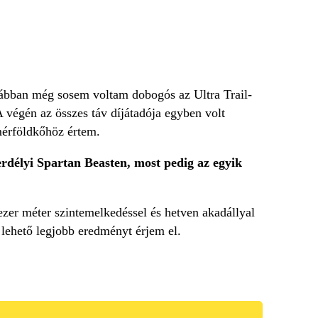
ábban még sosem voltam dobogós az Ultra Trail-
 végén az összes táv díjátadója egyben volt
 mérföldkőhöz értem.
rdélyi Spartan Beasten, most pedig az egyik
ezer méter szintemelkedéssel és hetven akadállyal
lehető legjobb eredményt érjem el.