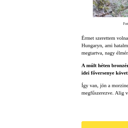
Fot
Érmet szerettem voln
Hungaryn, ami hatalmas
megtartva, nagy élmény
A múlt héten bronzér
idei főversenye követ
Így van, jön a morzin
megfűszerezve. Alig v