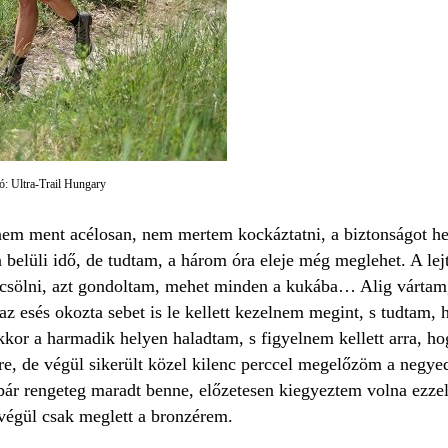
ó: Ultra-Trail Hungary
em ment acélosan, nem mertem kockáztatni, a biztonságot h
 belüli idő, de tudtam, a három óra eleje még meglehet. A lej
rcsölni, azt gondoltam, mehet minden a kukába… Alig vártam, 
t az esés okozta sebet is le kellett kezelnem megint, s tudtam
kor a harmadik helyen haladtam, s figyelnem kellett arra, ho
, de végül sikerült közel kilenc perccel megelőzöm a negyedi
ár rengeteg maradt benne, előzetesen kiegyeztem volna ezzel 
 végül csak meglett a bronzérem.