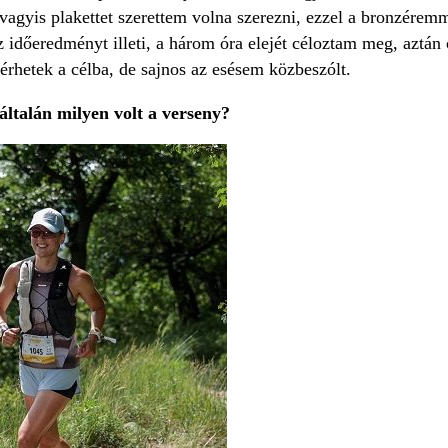
agyis plakettet szerettem volna szerezni, ezzel a bronzére
 időeredményt illeti, a három óra elejét céloztam meg, aztán
érhetek a célba, de sajnos az esésem közbeszólt.
ltalán milyen volt a verseny?