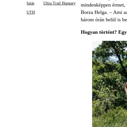
futás
Ultra Trail Hungary
mindenképpen érmet, v
Borza Helga. – Ami az
UTH
három órán belül is be
Hogyan történt? Egyá