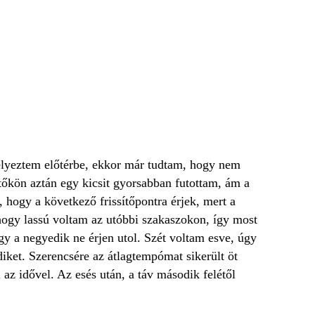
elyeztem előtérbe, ekkor már tudtam, hogy nem
tőkön aztán egy kicsit gyorsabban futottam, ám a
hogy a következő frissítőpontra érjek, mert a
, hogy lassú voltam az utóbbi szakaszokon, így most
gy a negyedik ne érjen utol. Szét voltam esve, úgy
ket. Szerencsére az átlagtempómat sikerült öt
az idővel. Az esés után, a táv második felétől