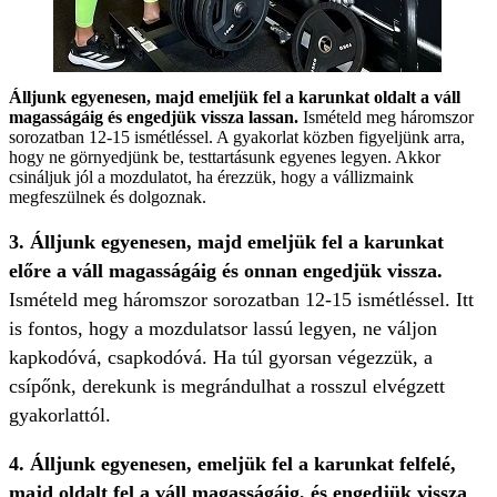
Álljunk egyenesen, majd emeljük fel a karunkat oldalt a váll
magasságáig és engedjük vissza lassan.
Ismételd meg háromszor
sorozatban 12-15 ismétléssel. A gyakorlat közben figyeljünk arra,
hogy ne görnyedjünk be, testtartásunk egyenes legyen. Akkor
csináljuk jól a mozdulatot, ha érezzük, hogy a vállizmaink
megfeszülnek és dolgoznak.
3. Álljunk egyenesen, majd emeljük fel a karunkat
előre a váll magasságáig és onnan engedjük vissza.
Ismételd meg háromszor sorozatban 12-15 ismétléssel. Itt
is fontos, hogy a mozdulatsor lassú legyen, ne váljon
kapkodóvá, csapkodóvá. Ha túl gyorsan végezzük, a
csípőnk, derekunk is megrándulhat a rosszul elvégzett
gyakorlattól.
4. Álljunk egyenesen, emeljük fel a karunkat felfelé,
majd oldalt fel a váll magasságáig, és engedjük vissza