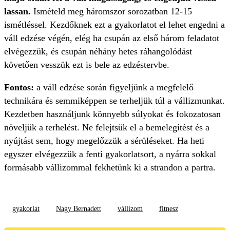
lassan.
Ismételd meg háromszor sorozatban 12-15
ismétléssel. Kezdőknek ezt a gyakorlatot el lehet engedni a
váll edzése végén, elég ha csupán az első három feladatot
elvégezzük, és csupán néhány hetes ráhangolódást
követően vesszük ezt is bele az edzéstervbe.
Fontos:
a váll edzése során figyeljünk a megfelelő
technikára és semmiképpen se terheljük túl a vállizmunkat.
Kezdetben használjunk könnyebb súlyokat és fokozatosan
növeljük a terhelést. Ne felejtsük el a bemelegítést és a
nyújtást sem, hogy megelőzzük a sérüléseket. Ha heti
egyszer elvégezzük a fenti gyakorlatsort, a nyárra sokkal
formásabb vállizommal fekhetünk ki a strandon a partra.
gyakorlat
Nagy Bernadett
vállizom
fitnesz