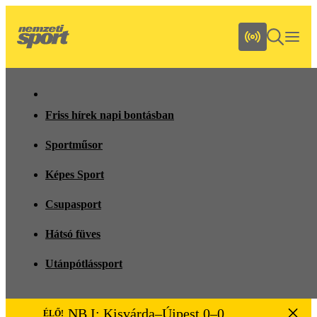
Friss hírek napi bontásban
Sportműsor
Képes Sport
Csupasport
Hátsó füves
Utánpótlássport
NB I: Kisvárda–Újpest 0–0
ÉLŐ!