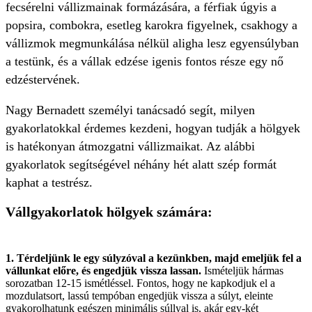
fecsérelni vállizmainak formázására, a férfiak úgyis a
popsira, combokra, esetleg karokra figyelnek, csakhogy a
vállizmok megmunkálása nélkül aligha lesz egyensúlyban
a testünk, és a vállak edzése igenis fontos része egy nő
edzéstervének.
Nagy Bernadett személyi tanácsadó segít, milyen
gyakorlatokkal érdemes kezdeni, hogyan tudják a hölgyek
is hatékonyan átmozgatni vállizmaikat. Az alábbi
gyakorlatok segítségével néhány hét alatt szép formát
kaphat a testrész.
Vállgyakorlatok hölgyek számára:
1. Térdeljünk le egy súlyzóval a kezünkben, majd emeljük fel a
vállunkat előre, és engedjük vissza lassan.
Ismételjük hármas
sorozatban 12-15 ismétléssel. Fontos, hogy ne kapkodjuk el a
mozdulatsort, lassú tempóban engedjük vissza a súlyt, eleinte
gyakorolhatunk egészen minimális súllyal is, akár egy-két