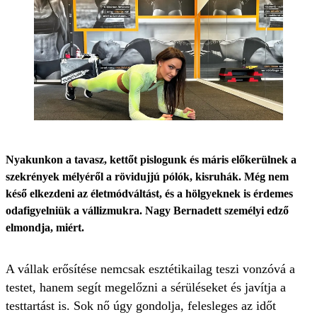
Nyakunkon a tavasz, kettőt pislogunk és máris előkerülnek a
szekrények mélyéről a rövidujjú pólók, kisruhák. Még nem
késő elkezdeni az életmódváltást, és a hölgyeknek is érdemes
odafigyelniük a vállizmukra. Nagy Bernadett személyi edző
elmondja, miért.
A vállak erősítése nemcsak esztétikailag teszi vonzóvá a
testet, hanem segít megelőzni a sérüléseket és javítja a
testtartást is. Sok nő úgy gondolja, felesleges az időt