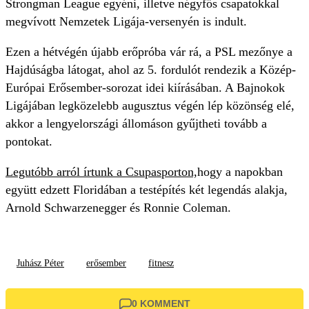
Strongman League egyéni, illetve négyfős csapatokkal
megvívott Nemzetek Ligája-versenyén is indult.
Ezen a hétvégén újabb erőpróba vár rá, a PSL mezőnye a
Hajdúságba látogat, ahol az 5. fordulót rendezik a Közép-
Európai Erősember-sorozat idei kiírásában. A Bajnokok
Ligájában legközelebb augusztus végén lép közönség elé,
akkor a lengyelországi állomáson gyűjtheti tovább a
pontokat.
Legutóbb arról írtunk a Csupasporton,
hogy a napokban
együtt edzett Floridában a testépítés két legendás alakja,
Arnold Schwarzenegger és Ronnie Coleman.
Juhász Péter
erősember
fitnesz
0 KOMMENT