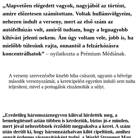
„Alapvetően elégedett vagyok, nagyjából az történt,
amire előzetesen számítottam. Voltak hullámvölgyeim,
nehezen indult a verseny, mert az első szám az
autófelhúzás volt, amiről tudtam, hogy a legnagyobb
kihívást jelenti nekem. Ám úgy voltam vele, jobb is, ha
mielőbb túlesünk rajta, onnantól a felzárkózásra
koncentrálhatok”
– nyilatkozta a Prémium Médiának.
A verseny szervezésébe kisebb hiba csúszott, ugyanis a hétvége
második versenyszámát, a keretcipelést egyetlen induló sem tudta
teljesíteni, mivel a portugálok elszámolták a súlyt.
„Eredetileg háromszáznegyven kilóval hirdették meg, a
bemelegítésnél aztán többen is kérdeztük, biztos jó-e minden,
mert jóval nehezebbnek érződött megpakolva a keret. A szám
után derült ki, hogy háromszázhatvan kilót cipeltünk, amihez
annyit érdemes viszonyításként tudni, a World Strongest Man