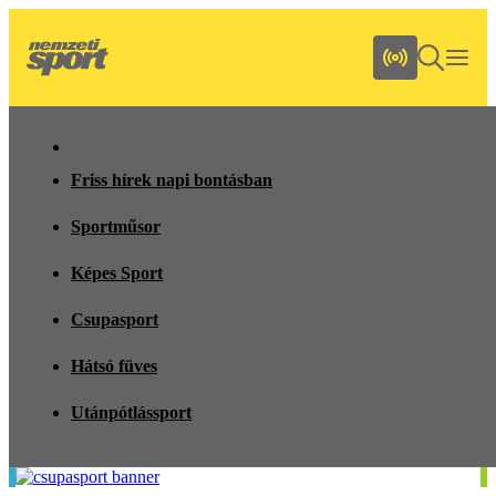
Friss hírek napi bontásban
Sportműsor
Képes Sport
Csupasport
Hátsó füves
Utánpótlássport