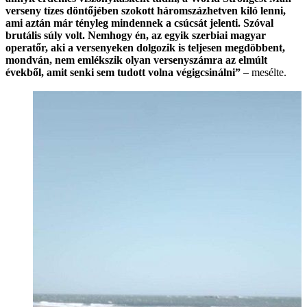
verseny tízes döntőjében szokott háromszázhetven kiló lenni,
ami aztán már tényleg mindennek a csúcsát jelenti. Szóval
brutális súly volt. Nemhogy én, az egyik szerbiai magyar
operatőr, aki a versenyeken dolgozik is teljesen megdöbbent,
mondván, nem emlékszik olyan versenyszámra az elmúlt
évekből, amit senki sem tudott volna végigcsinálni”
– mesélte.