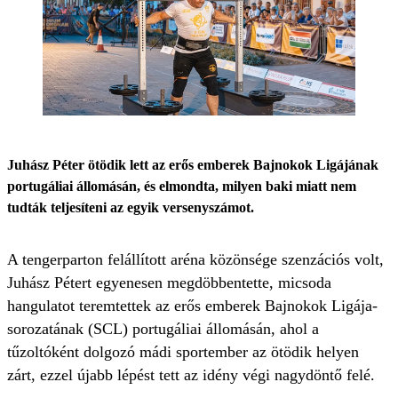
Juhász Péter ötödik lett az erős emberek Bajnokok Ligájának
portugáliai állomásán, és elmondta, milyen baki miatt nem
tudták teljesíteni az egyik versenyszámot.
A tengerparton felállított aréna közönsége szenzációs volt,
Juhász Pétert egyenesen megdöbbentette, micsoda
hangulatot teremtettek az erős emberek Bajnokok Ligája-
sorozatának (SCL) portugáliai állomásán, ahol a
tűzoltóként dolgozó mádi sportember az ötödik helyen
zárt, ezzel újabb lépést tett az idény végi nagydöntő felé.