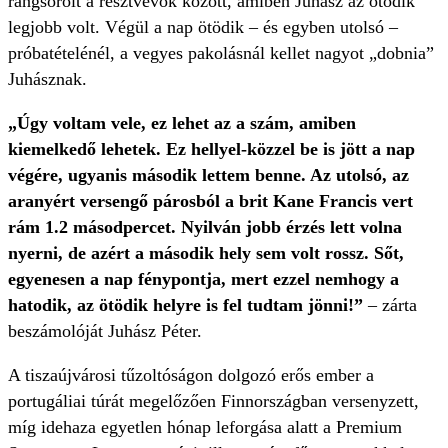
rangsorolt a résztvevők között, amiben Juhász az ötödik
legjobb volt. Végül a nap ötödik – és egyben utolsó –
próbatételénél, a vegyes pakolásnál kellet nagyot „dobnia”
Juhásznak.
„Úgy voltam vele, ez lehet az a szám, amiben
kiemelkedő lehetek. Ez hellyel-közzel be is jött a nap
végére, ugyanis második lettem benne. Az utolsó, az
aranyért versengő párosból a brit Kane Francis vert
rám 1.2 másodpercet. Nyilván jobb érzés lett volna
nyerni, de azért a második hely sem volt rossz. Sőt,
egyenesen a nap fénypontja, mert ezzel nemhogy a
hatodik, az ötödik helyre is fel tudtam jönni!”
– zárta
beszámolóját Juhász Péter.
A tiszaújvárosi tűzoltóságon dolgozó erős ember a
portugáliai túrát megelőzően Finnországban versenyzett,
míg idehaza egyetlen hónap leforgása alatt a Premium