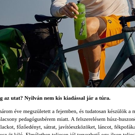
 az utat? Nyilván nem kis kiadással jár a túra.
három éve megszületett a fejemben, és tudatosan készülök a m
alacsony pedagógusbérem miatt. A felszerelésem húsz-huszon
ackot, főzőedényt, sátrat, javítóeszközöket, láncot, fékpofáka
sz öt kiló. Elméletben teljesen jól tervezhető egy ilyen teljes