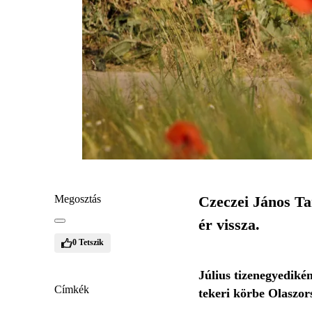
Megosztás
Czeczei János Ta
ér vissza.
0
Tetszik
Július tizenegyedikén
Címkék
tekeri körbe Olaszor