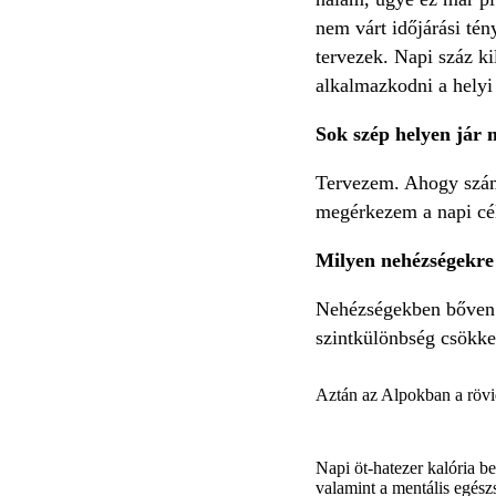
nem várt időjárási tén
tervezek. Napi száz ki
alkalmazkodni a hely
Sok szép helyen jár m
Tervezem. Ahogy számo
megérkezem a napi cé
Milyen nehézségekre
Nehézségekben bőven l
szintkülönbség csökke
Aztán az Alpokban a rövid
Napi öt-hatezer kalória b
valamint a mentális egész