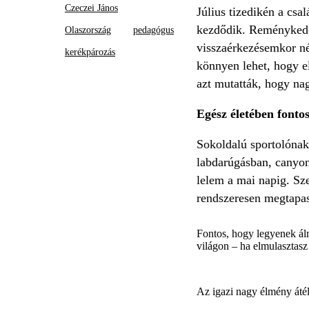
Czeczei János
Július tizedikén a cs
kezdődik. Reménykedem
Olaszország
pedagógus
visszaérkezésemkor né
kerékpározás
könnyen lehet, hogy el
azt mutatták, hogy na
Egész életében fontos
Sokoldalú sportolóna
labdarúgásban, canyon
lelem a mai napig. Sz
rendszeresen megtapas
Fontos, hogy legyenek álm
világon – ha elmulasztasz
Az igazi nagy élmény áté