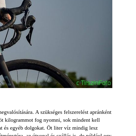
egvalósítására. A szükséges felszerelést apránként
öt kilogrammot fog nyomni, sok mindent kell
t és egyéb dolgokat. Öt liter víz mindig lesz
ítménytúra, az útvonal és szállás is, de például egy