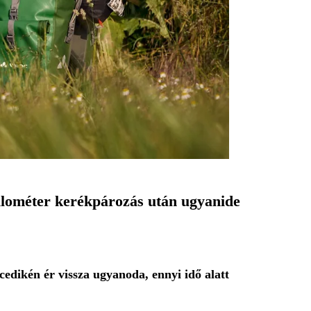
kilométer kerékpározás után ugyanide
ncedikén ér vissza ugyanoda, ennyi idő alatt