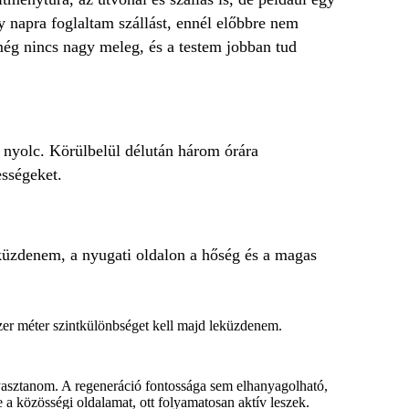
y napra foglaltam szállást, ennél előbbre nem
 még nincs nagy meleg, és a testem jobban tud
 nyolc. Körülbelül délután három órára
sségeket.
üzdenem, a nyugati oldalon a hőség és a magas
zer méter szintkülönbséget kell majd leküzdenem.
ogyasztanom. A regeneráció fontossága sem elhanyagolható,
 a közösségi oldalamat, ott folyamatosan aktív leszek.