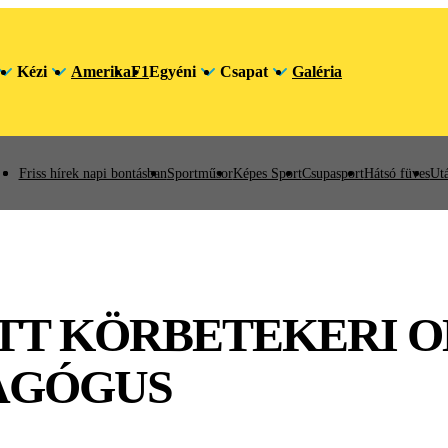
Kézi
Amerika
F1
Egyéni
Csapat
Galéria
Friss hírek napi bontásban
Sportműsor
Képes Sport
Csupasport
Hátsó füves
Utá
ATT KÖRBETEKERI 
AGÓGUS