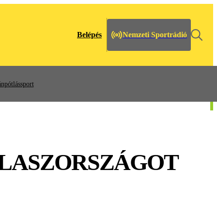
Belépés
Nemzeti Sportrádió
npótlássport
OLASZORSZÁGOT