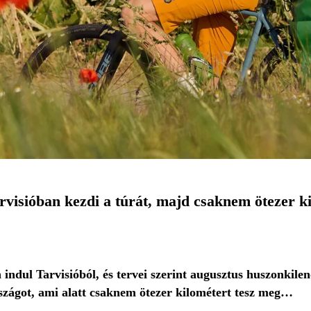
rvisióban kezdi a túrát, majd csaknem ötezer 
 indul Tarvisióból, és tervei szerint augusztus huszonkile
szágot, ami alatt csaknem ötezer kilométert tesz meg…