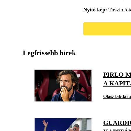
Nyitó kép:
TirszinFot
Legfrissebb hírek
PIRLO 
A KAPIT
Olasz labdar
GUARDIO