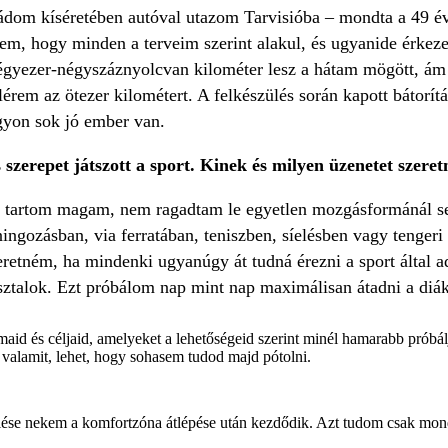
aládom kíséretében autóval utazom Tarvisióba – mondta a 49 é
, hogy minden a terveim szerint alakul, és ugyanide érkeze
gyezer-négyszáznyolcvan kilométer lesz a hátam mögött, ám a
érem az ötezer kilométert. A felkészülés során kapott bátorít
gyon sok jó ember van.
 szerepet játszott a sport. Kinek és milyen üzenetet szeretn
k tartom magam, nem ragadtam le egyetlen mozgásformánál se
ingozásban, via ferratában, teniszben, síelésben vagy tenge
eretném, ha mindenki ugyanúgy át tudná érezni a sport által a
ztalok. Ezt próbálom nap mint nap maximálisan átadni a diá
aid és céljaid, amelyeket a lehetőségeid szerint minél hamarabb próbálj 
 valamit, lehet, hogy sohasem tudod majd pótolni.
lése nekem a komfortzóna átlépése után kezdődik. Azt tudom csak mon