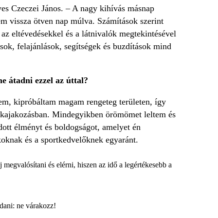
ves Czeczei János. – A nagy kihívás másnap
m vissza ötven nap múlva. Számítások szerint
z eltévedésekkel és a látnivalók megtekintésével
ások, felajánlások, segítségek és buzdítások mind
e átadni ezzel az úttal?
m, kipróbáltam magam rengeteg területen, így
ri kajakozásban. Mindegyikben örömömet leltem és
dott élményt és boldogságot, amelyet én
koknak és a sportkedvelőknek egyaránt.
megvalósítani és elérni, hiszen az idő a legértékesebb a
dani: ne várakozz!