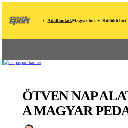
Adatbankok
Magyar foci
Külföldi foci
ÖTVEN NAP AL
A MAGYAR PED