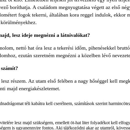
yező boríthatja. A családom megnyugtatása végett az első nég
lométert fogok tekerni, általában kora reggel indulok, ekkor
i körülményekhez.
ajd, lesz ideje megnézni a látnivalókat?
lom, nettó hat óra lesz a tekerési időm, pihenésekkel bruttó
lomhoz, ezután szeretném megnézni a közelben lévő nevezete
 számít?
esz részem. Az utam első felében a nagy hőséggel kell megk
nti majd energiakészletemet.
nadrágomat téli kabátra kell cserélnem, számítások szerint harmincöte
evitelére lesz majd szükségem, emellett öt-hat liter folyadékot kell elf
ségem is ugyanennyire fontos. Aki tájékozódni akar az utamról, kövesse