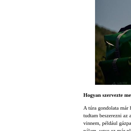
Hogyan szervezte meg
A túra gondolata már 
tudtam beszerezni az 
vinnem, például gázpal
nálam, ugye ez már plu