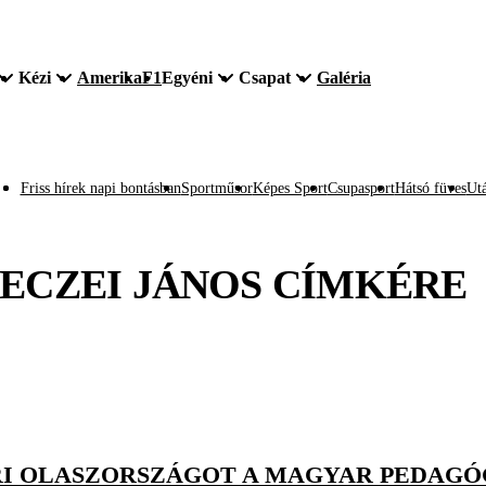
Kézi
Amerika
F1
Egyéni
Csapat
Galéria
Friss hírek napi bontásban
Sportműsor
Képes Sport
Csupasport
Hátsó füves
Utá
ECZEI JÁNOS
CÍMKÉRE
RI OLASZORSZÁGOT A MAGYAR PEDAGÓ