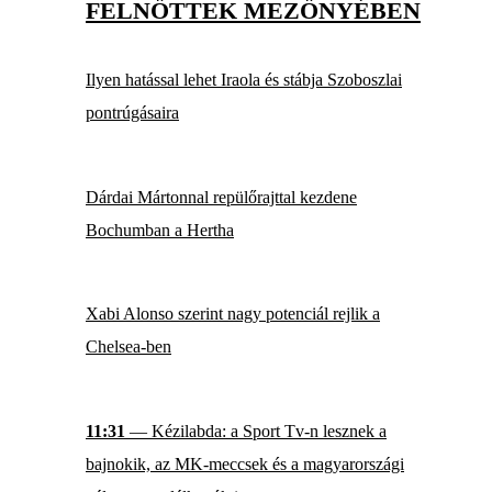
FELNŐTTEK MEZŐNYÉBEN
Ilyen hatással lehet Iraola és stábja Szoboszlai
pontrúgásaira
Dárdai Mártonnal repülőrajttal kezdene
Bochumban a Hertha
Xabi Alonso szerint nagy potenciál rejlik a
Chelsea-ben
11:31
— Kézilabda: a Sport Tv-n lesznek a
bajnokik, az MK-meccsek és a magyarországi