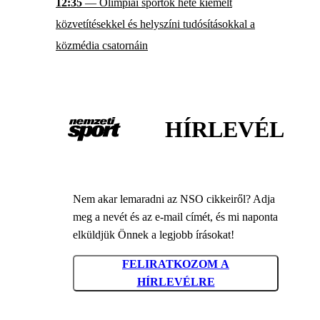
12:35
— Olimpiai sportok hete kiemelt
közvetítésekkel és helyszíni tudósításokkal a
közmédia csatornáin
HÍRLEVÉL
Nem akar lemaradni az NSO cikkeiről? Adja
meg a nevét és az e-mail címét, és mi naponta
elküldjük Önnek a legjobb írásokat!
FELIRATKOZOM A
HÍRLEVÉLRE