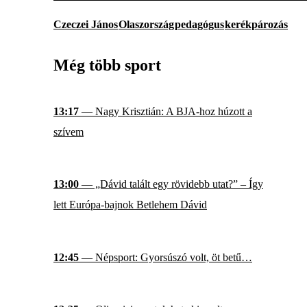
Czeczei János
Olaszország
pedagógus
kerékpározás
Még több sport
13:17
— Nagy Krisztián: A BJA-hoz húzott a
szívem
13:00
— „Dávid talált egy rövidebb utat?” – Így
lett Európa-bajnok Betlehem Dávid
12:45
— Népsport: Gyorsúszó volt, öt betű…