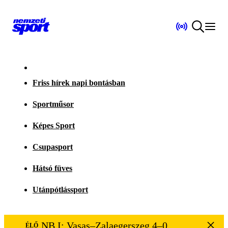
Friss hírek napi bontásban
Sportműsor
Képes Sport
Csupasport
Hátsó füves
Utánpótlássport
NB I: Vasas–Zalaegerszeg 4–0
ÉLŐ