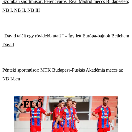
Szombati sportműsor: Ferencváros–Real Madrid meccs Budapesten;
NB I, NB II, NB III
„Dávid talált egy rövidebb utat?” – Így lett Európa-bajnok Betlehem
Dávid
Pénteki sportműsor: MTK Budapest–Puskás Akadémia meccs az
NB I-ben
•
ÉLŐ