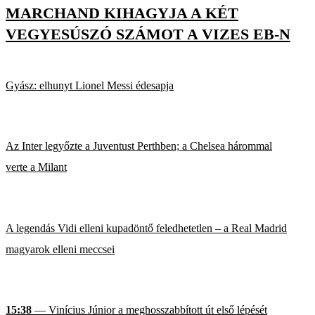
MARCHAND KIHAGYJA A KÉT
VEGYESÚSZÓ SZÁMOT A VIZES EB-N
Gyász: elhunyt Lionel Messi édesapja
Az Inter legyőzte a Juventust Perthben; a Chelsea hárommal
verte a Milant
A legendás Vidi elleni kupadöntő feledhetetlen – a Real Madrid
magyarok elleni meccsei
15:38
— Vinícius Júnior a meghosszabbított út első lépését