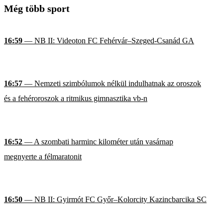
Még több sport
16:59
— NB II: Videoton FC Fehérvár–Szeged-Csanád GA
16:57
— Nemzeti szimbólumok nélkül indulhatnak az oroszok
és a fehéroroszok a ritmikus gimnasztika vb-n
16:52
— A szombati harminc kilométer után vasárnap
megnyerte a félmaratonit
16:50
— NB II: Gyirmót FC Győr–Kolorcity Kazincbarcika SC