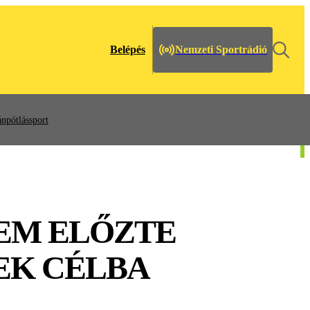
Belépés
Nemzeti Sportrádió
npótlássport
NEM ELŐZTE
EK CÉLBA