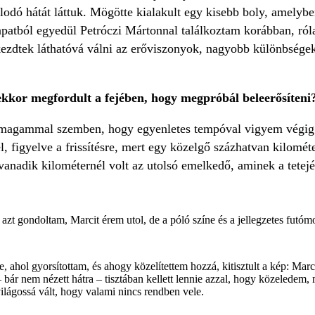
odó hátát láttuk. Mögötte kialakult egy kisebb boly, amelyben
apatból egyedül Petróczi Mártonnal találkoztam korábban, ró
ezdtek láthatóvá válni az erőviszonyok, nagyobb különbségek
 ekkor megfordult a fejében, hogy megpróbál beleerősíteni
 magammal szemben, hogy egyenletes tempóval vigyem végig 
 figyelve a frissítésre, mert egy közelgő százhatvan kilométe
anadik kilométernél volt az utolsó emelkedő, aminek a tetejé
azt gondoltam, Marcit érem utol, de a póló színe és a jellegzetes futómo
, ahol gyorsítottam, és ahogy közelítettem hozzá, kitisztult a kép: Marc
 bár nem nézett hátra – tisztában kellett lennie azzal, hogy közeledem,
világossá vált, hogy valami nincs rendben vele.