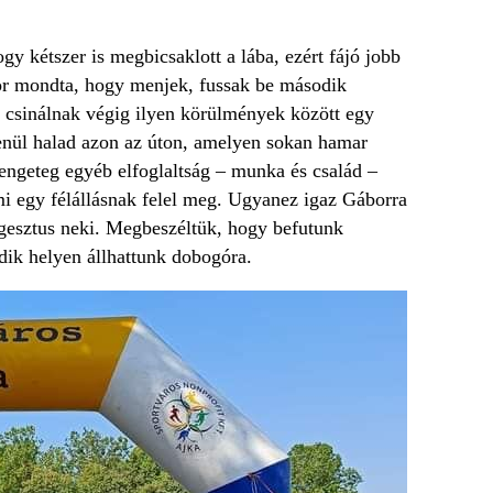
y kétszer is megbicsaklott a lába, ezért fájó jobb
ször mondta, hogy menjek, fussak be második
 csinálnak végig ilyen körülmények között egy
tlenül halad azon az úton, amelyen sokan hamar
engeteg egyéb elfoglaltság – munka és család –
mi egy félállásnak felel meg. Ugyanez igaz Gáborra
a gesztus neki. Megbeszéltük, hogy befutunk
dik helyen állhattunk dobogóra.