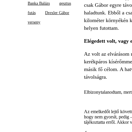
Banka Balázs
gesztus
csak Gábor egyre távol
haladtunk. Ebből a cs
futás
Drexler Gábor
kilométer környékén k
verseny
helyen futottam.
Elégedett volt, vagy
Az volt az elvárásom
kerékpáros kísérőmmel,
másik fő célom. A hatv
távolságra.
Elbizonytalanodtam, mert 
Az emelkedőt lejtő követte
hogy nem gyorsít, pedig –
tájékoztatta erről. Akkor 