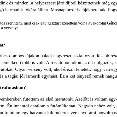
ünk és minden, a helyezésért járó díjból készíttetnek még egy
 harmadik fokára állhat. Másnap arról is tájékoztattak, hogy 
atos szerintem, mert csak egy gesztust szerettem volna gyakorolni Gábor
 a versenyt.
al?
bes-dombos tájakon haladt nagyrészt aszfaltozott, kisebb rés
 emelkedő több is volt. A frissítőpontokon az ott dolgozók, k
futókat. Olyan verseny volt, ahol érezni lehetett, hogy van e
és a tagjai jól ismerik egymást. Ez a két tényező remek hangul
ltrafutásban?
vemberében futottam az első maratonit. Azelőtt is voltam egy
em. Én innentől datálom a futómúltamat. Nagyon nehéz volt, a
an futottam egy hatvanöt kilométeres versenyt, ami borzalma