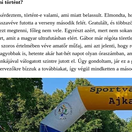
i történt?
rdeztem, történt-e valami, ami miatt belassult. Elmondta, hog
sszavéve futotta a verseny második felét. Gratulált, és több
zt megtenni, főleg nem vele. Egyrészt azért, mert nem sokan
rt, amit a magyar ultrafutásban elért. Gábor már régóta töre
szoros értelmében véve amatőr műfaj, ami azt jelenti, hogy r
nagyobbak is, hetente akár hat-hét napot olyan óraszámban, a
nkájával válogatott szintre jutott el. Úgy gondoltam, jár ez 
zervezőkre bízzuk a továbbiakat, így végül mindketten a máso