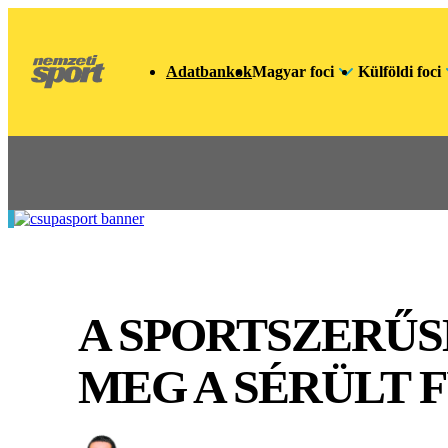
Adatbankok
Magyar foci
Külföldi foci
A SPORTSZERŰS
MEG A SÉRÜLT 