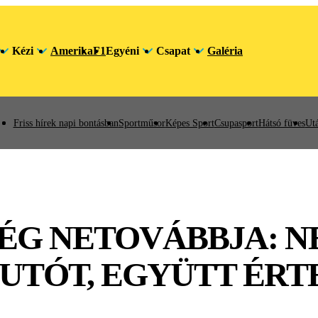
Kézi
Amerika
F1
Egyéni
Csapat
Galéria
Friss hírek napi bontásban
Sportműsor
Képes Sport
Csupasport
Hátsó füves
Utá
ÉG NETOVÁBBJA: 
FUTÓT, EGYÜTT ÉRT