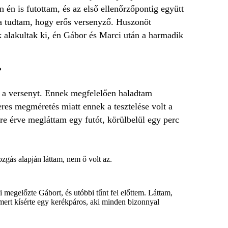
 én is futottam, és az első ellenőrzőpontig együtt
la tudtam, hogy erős versenyző. Huszonöt
 alakultak ki, én Gábor és Marci után a harmadik
?
a versenyt. Ennek megfelelően haladtam
res megméretés miatt ennek a tesztelése volt a
re érve megláttam egy futót, körülbelül egy perc
zgás alapján láttam, nem ő volt az.
i megelőzte Gábort, és utóbbi tűnt fel előttem. Láttam,
 mert kísérte egy kerékpáros, aki minden bizonnyal