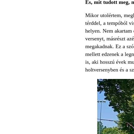
És, mit tudott meg, m
Mikor utolértem, megké
térddel, a tempóból vi
helyen. Nem akartam e
versenyt, másrészt azé
megakadnak. Ez a szó 
mellett edzenek a leg
is, aki hosszú évek mu
holtversenyben és a s