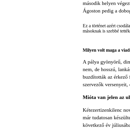
második helyen végezt
Ágoston pedig a dobogó
Ez a történet azért csodál
másoknak is szebbé tették
Milyen volt maga a viad
A pálya gyönyörű, dim
nem, de hosszú, lankás
buzdították az érkező 
szervezők versenyeit, 
Mióta van jelen az u
Kétezertizenkilenc no
már tudatosan készült
következő év júliusáb