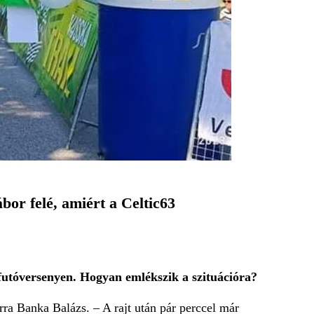
bor felé, amiért a Celtic63
afutóversenyen. Hogyan emlékszik a szituációra?
rra Banka Balázs. – A rajt után pár perccel már