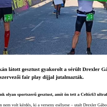
án látott gesztust gyakorolt a sérült Drexler Gá
szervezői fair play díjjal jutalmazták.
 olyan sportszerű gesztust, amit ön tett a Celtic63 ultr
án nem volt kérdés, ki a verseny esélyese – utalt Drexler Gábo