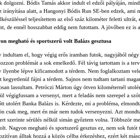
 dolgozni. Bódis Tamás akkor indult el edzői pályáján, mindig
az irányítása alatt, a Hangonyi Bódis Run SE-ben edzek, am
készüléssel teljesítettem az első száz kilométer feletti ultrát
t, de ennél hosszabbat eddig nem futottam. A jövőben ez is 
n megható és sportszerű volt Balázs gesztusa
 indultam el, hogy végig erős iramban futok, nagyjából négy
zzon problémát a sok emelkedő. Fél távig tartottam is a terve
gy ilyenbe lépve kificamodott a térdem. Nem foglalkoztam ve
tt kegyetlenül fájni a térdem. Sajnos nem tudtam tartani mag
san lassultam. Petróczi Márton úgy ötven kilométernél utolér
ül végigfussam a versenyt, mert a feladás nem szerepel a szó
őtt utolért Banka Balázs is. Kérdezte, mi a probléma, elmond
ön csak meg, mert én már nem tudok versenyezni. Azt mondta,
rt szerinte sérülés nélkül simán győztem volna. Többször m
 volt. Nagyon megható és sportszerű gesztus ez, nem sok futó
zitívan álltak hozzá a közös célba érkezéshez, ezért két más