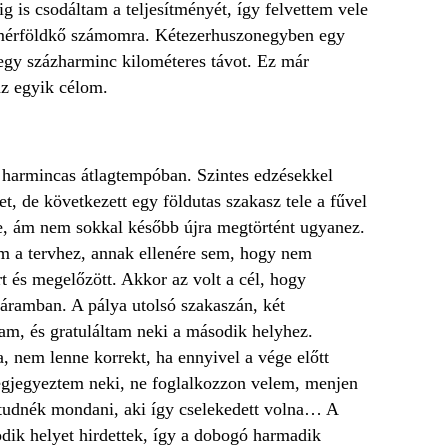
 is csodáltam a teljesítményét, így felvettem vele
i mérföldkő számomra. Kétezerhuszonegyben egy
, egy százharminc kilométeres távot. Ez már
az egyik célom.
 harmincas átlagtempóban. Szintes edzésekkel
t, de következett egy földutas szakasz tele a fűvel
le, ám nem sokkal később újra megtörtént ugyanez.
am a tervhez, annak ellenére sem, hogy nem
t és megelőzött. Akkor az volt a cél, hogy
táramban. A pálya utolsó szakaszán, két
tam, és gratuláltam neki a második helyhez.
 nem lenne korrekt, ha ennyivel a vége előtt
egjegyeztem neki, ne foglalkozzon velem, menjen
t tudnék mondani, aki így cselekedett volna… A
odik helyet hirdettek, így a dobogó harmadik