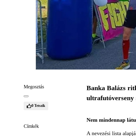
Megosztás
Banka Balázs ritk
ultrafutóverseny 
0
Tetszik
Nem mindennap látunk
Címkék
A nevezési lista alapj