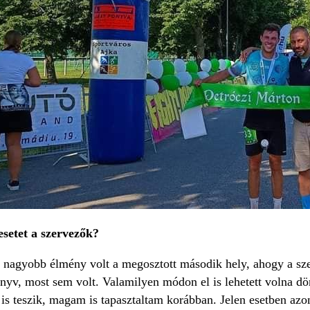
setet a szervezők?
agyobb élmény volt a megosztott második hely, ahogy a szer
önyv, most sem volt. Valamilyen módon el is lehetett volna d
 is teszik, magam is tapasztaltam korábban. Jelen esetben az