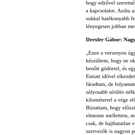
hogy edzővel szeretnék
a kapcsolatot. Azóta 
sokkal hatékonyabb fel
lényegesen jobban men
Drexler Gábor: Nagyo
„Ezen a versenyen úgy
készültem, hogy ne oko
benőtt gödörrel, és e
Emiatt idővel elkezde
fáradtam, de folyamato
súlyosabb sérülés nélk
kilométerrel a vége el
Biztattam, hogy előzz
elmenne mellettem, me
csak, de hajthatatlan
szervezők is nagyon po