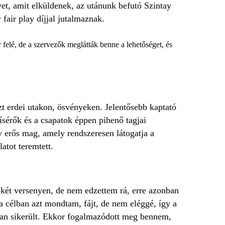
et, amit elküldenek, az utánunk befutó Szintay
fair play díjjal jutalmaznak.
 felé, de a szervezők meglátták benne a lehetőséget, és
zt erdei utakon, ösvényeken. Jelentősebb kaptató
ísérők és a csapatok éppen pihenő tagjai
gy erős mag, amely rendszeresen látogatja a
atot teremtett.
-két versenyen, de nem edzettem rá, erre azonban
 célban azt mondtam, fájt, de nem eléggé, így a
san sikerült. Ekkor fogalmazódott meg bennem,