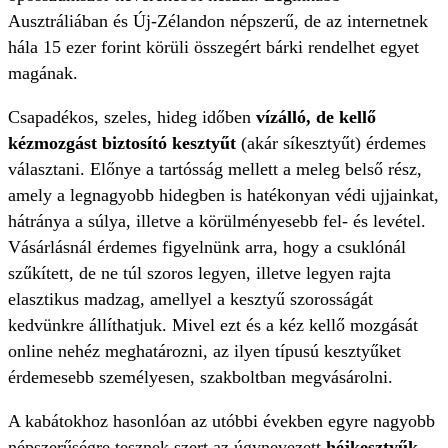
Ausztráliában és Új-Zélandon népszerű, de az internetnek
hála 15 ezer forint körüli összegért bárki rendelhet egyet
magának.
Csapadékos, szeles, hideg időben
vízálló, de kellő
kézmozgást biztosító kesztyűt
(akár síkesztyűt) érdemes
választani. Előnye a tartósság mellett a meleg belső rész,
amely a legnagyobb hidegben is hatékonyan védi ujjainkat,
hátránya a súlya, illetve a körülményesebb fel- és levétel.
Vásárlásnál érdemes figyelnünk arra, hogy a csuklónál
szűkített, de ne túl szoros legyen, illetve legyen rajta
elasztikus madzag, amellyel a kesztyű szorosságát
kedvünkre állíthatjuk. Mivel ezt és a kéz kellő mozgását
online nehéz meghatározni, az ilyen típusú kesztyűket
érdemesebb személyesen, szakboltban megvásárolni.
A kabátokhoz hasonlóan az utóbbi években egyre nagyobb
népszerűségre tesznek szert az úgynevezett
héjkesztyűk
,