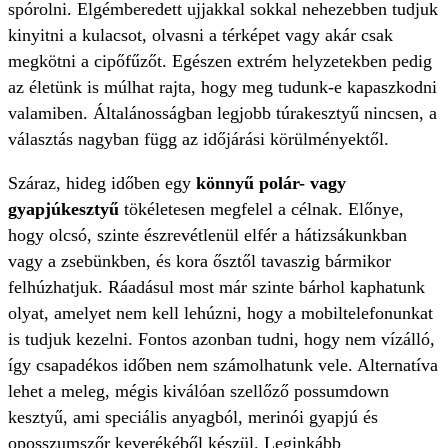
spórolni. Elgémberedett ujjakkal sokkal nehezebben tudjuk
kinyitni a kulacsot, olvasni a térképet vagy akár csak
megkötni a cipőfűzőt. Egészen extrém helyzetekben pedig
az életünk is múlhat rajta, hogy meg tudunk-e kapaszkodni
valamiben. Általánosságban legjobb túrakesztyű nincsen, a
választás nagyban függ az időjárási körülményektől.
Száraz, hideg időben egy
könnyű polár- vagy
gyapjúkesztyű
tökéletesen megfelel a célnak. Előnye,
hogy olcsó, szinte észrevétlenül elfér a hátizsákunkban
vagy a zsebünkben, és kora ősztől tavaszig bármikor
felhúzhatjuk. Ráadásul most már szinte bárhol kaphatunk
olyat, amelyet nem kell lehúzni, hogy a mobiltelefonunkat
is tudjuk kezelni. Fontos azonban tudni, hogy nem vízálló,
így csapadékos időben nem számolhatunk vele. Alternatíva
lehet a meleg, mégis kiválóan szellőző possumdown
kesztyű, ami speciális anyagból, merinói gyapjú és
oposszumszőr keverékéből készül. Leginkább