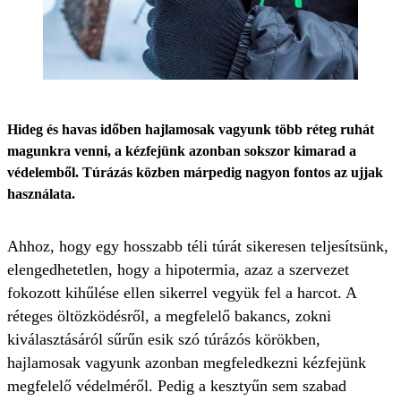
Hideg és havas időben hajlamosak vagyunk több réteg ruhát
magunkra venni, a kézfejünk azonban sokszor kimarad a
védelemből. Túrázás közben márpedig nagyon fontos az ujjak
használata.
Ahhoz, hogy egy hosszabb téli túrát sikeresen teljesítsünk,
elengedhetetlen, hogy a hipotermia, azaz a szervezet
fokozott kihűlése ellen sikerrel vegyük fel a harcot. A
réteges öltözködésről, a megfelelő bakancs, zokni
kiválasztásáról sűrűn esik szó túrázós körökben,
hajlamosak vagyunk azonban megfeledkezni kézfejünk
megfelelő védelméről. Pedig a kesztyűn sem szabad