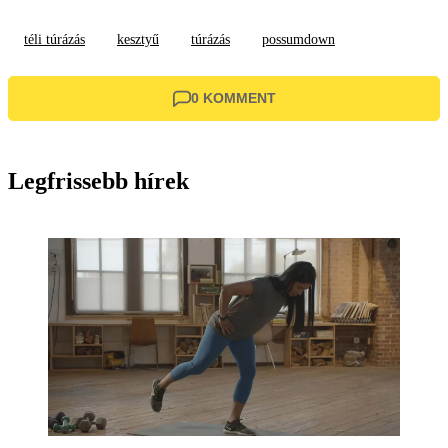
téli túrázás
kesztyű
túrázás
possumdown
0 KOMMENT
Legfrissebb hírek