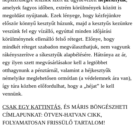
amelyek fagyos időben, extrém körülmények között is
megoldást nyújtanak. Ezek lényege, hogy kézfejünkre
először könnyű kesztyűt húzunk, majd a kesztyűs kezünkre
veszünk fel egy vízálló, egyúttal minden időjárási
körülménynek ellenálló felső réteget. Előnye, hogy
mindkét réteget szabadon megválaszthatjuk, nem vagyunk
rákényszerítve a síkesztyűk alapbélésére. Hátránya az ár,
egy ilyen szett megvásárlásakor kell a legtöbbet
otthagynunk a pénztárnál, valamint a héjkesztyűk
némelyike meglehetősen ormótlan (a védelemnek ára van),
így túra közben előfordulhat, hogy a „héjat” le kell
vennünk.
CSAK EGY KATTINTÁS,
ÉS MÁRIS BÖNGÉSZHETI
CÍMLAPUNKAT: ÖTVEN-HATVAN CIKK,
FOLYAMATOSAN FRISSÜLŐ TARTALOM!