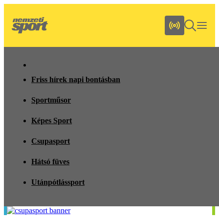
Friss hírek napi bontásban
Sportműsor
Képes Sport
Csupasport
Hátsó füves
Utánpótlássport