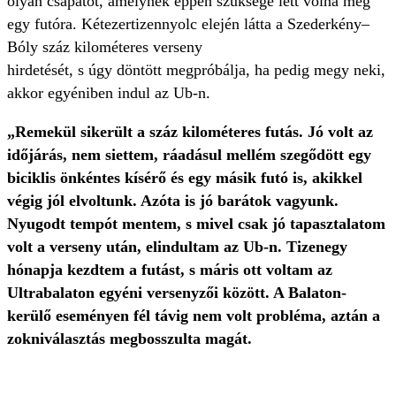
olyan csapatot, amelynek éppen szüksége lett volna még
egy futóra. Kétezertizennyolc elején látta a Szederkény–
Bóly száz kilométeres verseny
hirdetését, s úgy döntött megpróbálja, ha pedig megy neki,
akkor egyéniben indul az Ub-n.
„Remekül sikerült a száz kilométeres futás. Jó volt az
időjárás, nem siettem, ráadásul mellém szegődött egy
biciklis önkéntes kísérő és egy másik futó is, akikkel
végig jól elvoltunk. Azóta is jó barátok vagyunk.
Nyugodt tempót mentem, s mivel csak jó tapasztalatom
volt a verseny után, elindultam az Ub-n. Tizenegy
hónapja kezdtem a futást, s máris ott voltam az
Ultrabalaton egyéni versenyzői között. A Balaton-
kerülő eseményen fél távig nem volt probléma, aztán a
zokniválasztás megbosszulta magát.