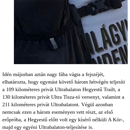
Idén májusban aztán nagy fába vágta a fejszéjét,
elhatározta, hogy egymást követő három hétvégén teljesíti
a 109 kilométeres privát Ultrabalaton Hegyestű Trailt, a
130 kilométeres privát Ultra Tisza-tó versenyt, valamint a
211 kilométeres privát Ultrabalatont. Végül azonban
nemcsak ezen a három eseményen vett részt, az első
erőpróba, a Hegyestű előtt volt egy kísérő nélküli A Kör-,
majd egy egyéni Ultrabalaton-teljesítése is.