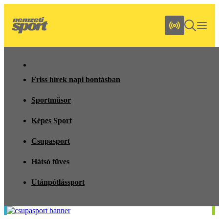
Friss hírek napi bontásban
Sportműsor
Képes Sport
Csupasport
Hátsó füves
Utánpótlássport