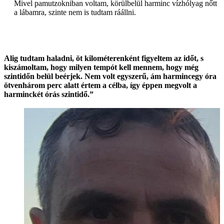
Mivel pamutzokniban voltam, körülbelül harminc vízhólyag nőtt
a lábamra, szinte nem is tudtam ráállni.
Alig tudtam haladni, öt kilométerenként figyeltem az időt, s
kiszámoltam, hogy milyen tempót kell mennem, hogy még
szintidőn belül beérjek. Nem volt egyszerű, ám harmincegy óra
ötvenhárom perc alatt értem a célba, így éppen megvolt a
harminckét órás szintidő.”