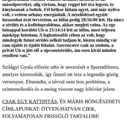
másodperceket, alig vártam, hogy reggel hét óra legyen, és
kinyissanak a boltok. Fél hétkor láttam egyet, ami már nyitva
volt, s vettem néhány energiaitalt. A nézelődéssel együtt
huszonhat órát terveztem, az időm pedig 28:56:00 lett. Ha nincs
a sérülés és a koffeinprobléma, akkor meglett volna. Az egy
hónappal korábbi Ub-n 23:14:14 lett az időm, most teljesen
másképp futottam. A legfontosabb célom az volt, hogy
mindegyik futást sérülés nélkül tudjam le, hiszen mindig vár
rám újabb és újabb feladat. Szerencsére csak az utolsón, a
privát Ub-n jött elő a sípcsontsérülés, ám ezen kívül minden
rendben van.”
Szilágyi Gyula először adta le nevezését a Spartathlonra,
amelyre kisorsolták, így ősszel ott lesz a legendás görög
versenyen. Elmondta, a távval nem lesz probléma, a
szintemelkedés és a meleg viszont nagy kihívást jelent.
CSAK EGY KATTINTÁS,
ÉS MÁRIS BÖNGÉSZHETI
CÍMLAPUNKAT: ÖTVEN-HATVAN CIKK,
FOLYAMATOSAN FRISSÜLŐ TARTALOM!