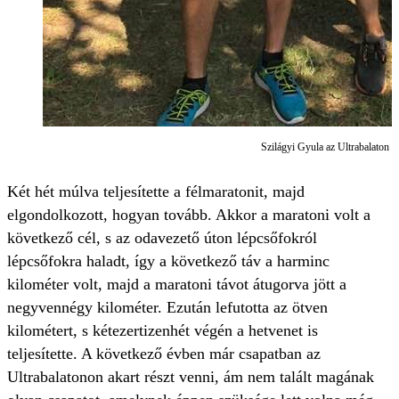
Szilágyi Gyula az Ultrabalaton te
Két hét múlva teljesítette a félmaratonit, majd
elgondolkozott, hogyan tovább. Akkor a maratoni volt a
következő cél, s az odavezető úton lépcsőfokról
lépcsőfokra haladt, így a következő táv a harminc
kilométer volt, majd a maratoni távot átugorva jött a
negyvennégy kilométer. Ezután lefutotta az ötven
kilométert, s kétezertizenhét végén a hetvenet is
teljesítette. A következő évben már csapatban az
Ultrabalatonon akart részt venni, ám nem talált magának