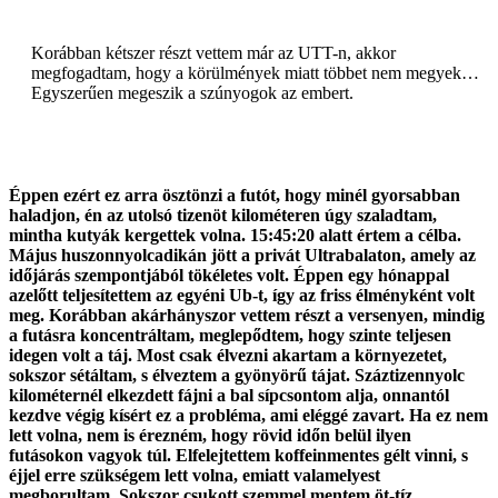
Korábban kétszer részt vettem már az UTT-n, akkor
megfogadtam, hogy a körülmények miatt többet nem megyek…
Egyszerűen megeszik a szúnyogok az embert.
Éppen ezért ez arra ösztönzi a futót, hogy minél gyorsabban
haladjon, én az utolsó tizenöt kilométeren úgy szaladtam,
mintha kutyák kergettek volna. 15:45:20 alatt értem a célba.
Május huszonnyolcadikán jött a privát Ultrabalaton, amely az
időjárás szempontjából tökéletes volt. Éppen egy hónappal
azelőtt teljesítettem az egyéni Ub-t, így az friss élményként volt
meg. Korábban akárhányszor vettem részt a versenyen, mindig
a futásra koncentráltam, meglepődtem, hogy szinte teljesen
idegen volt a táj. Most csak élvezni akartam a környezetet,
sokszor sétáltam, s élveztem a gyönyörű tájat. Száztizennyolc
kilométernél elkezdett fájni a bal sípcsontom alja, onnantól
kezdve végig kísért ez a probléma, ami eléggé zavart. Ha ez nem
lett volna, nem is érezném, hogy rövid időn belül ilyen
futásokon
vagyok túl. Elfelejtettem koffeinmentes gélt vinni, s
éjjel erre szükségem lett volna, emiatt valamelyest
megborultam. Sokszor csukott szemmel mentem öt-tíz