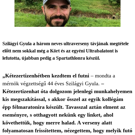
Szilágyi Gyula a három neves ultraverseny távjának megtétele
előtt nem sokkal még a Kört és az egyéni Ultrabalatont is
lefutotta, újabban pedig a Spartathlonra készül.
„Kétezertizenhétben kezdtem el futni
– mondta a
mérnök végzettségű 44 éves Szilágyi Gyula.
–
Kétezertizenhat óta dolgozom jelenlegi munkahelyemen
kis megszakítással, s akkor ősszel az egyik kollégám
épp félmaratonira készült. Tavasszal aztán elment az
eseményre, s otthagyott nekünk egy linket, ahol
követhettük, hogy merre halad. A verseny alatt
folyamatosan frissítettem,
nézegettem, hogy melyik futó