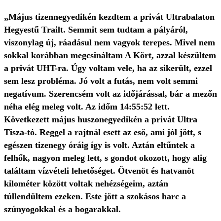
„Május tizennegyedikén kezdtem a privát Ultrabalaton
Hegyestű Trailt. Semmit sem tudtam a pályáról,
viszonylag új, ráadásul nem vagyok terepes. Mivel nem
sokkal korábban megcsináltam A Kört, azzal készültem
a privát UHT-ra. Úgy voltam vele, ha az sikerült, ezzel
sem lesz probléma. Jó volt a futás, nem volt semmi
negatívum. Szerencsém volt az időjárással, bár a mezőn
néha elég meleg volt. Az időm 14:55:52 lett.
Következett május huszonegyedikén a privát Ultra
Tisza-tó. Reggel a rajtnál esett az eső, ami jól jött, s
egészen tizenegy óráig így is volt. Aztán eltűntek a
felhők, nagyon meleg lett, s gondot okozott, hogy alig
találtam vízvételi lehetőséget. Ötvenöt és hatvanöt
kilométer között voltak nehézségeim, aztán
túllendültem ezeken. Este jött a szokásos harc a
szúnyogokkal és a bogarakkal.