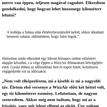
merre van éppen, teljesen magával ragadott. Elkezdtem
gondolkodni, hogy hogyan lehet huszonegy kilométert
lefutni?
A kolléga a futása után élménybeszámolót tartott, ekkor átkattant
bennem valami, eldöntöttem, hogy futni fogok.”
Júniusban aztán elkezdett egy három hónapos online edzésterv
alapján készülni, s a vége éppen a WizzAir félmaratoni hétvégéjére
esett. Gyula ebben az időszakban heti öt napot futott, keményen
végigedzette ezt az időszakot.
„Nem volt elképzelésem, mi a kisebb és mi a nagyobb
táv. Életem első versenye a WizzAir előtt két héttel volt,
egy tíz kilométeres esemény. Lefutottam, de nagyon
szenvedtem. Akkor még nem tudtam, hogy mi az a
frissítés, vagy mit jelent elfutni az elejét. Úgy voltam