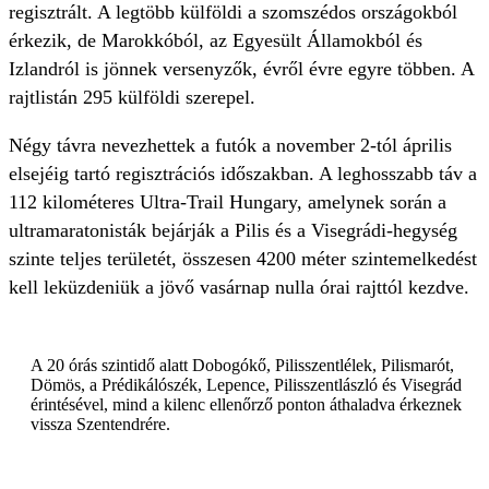
regisztrált. A legtöbb külföldi a szomszédos országokból
érkezik, de Marokkóból, az Egyesült Államokból és
Izlandról is jönnek versenyzők, évről évre egyre többen. A
rajtlistán 295 külföldi szerepel.
Négy távra nevezhettek a futók a november 2-tól április
elsejéig tartó regisztrációs időszakban. A leghosszabb táv a
112 kilométeres Ultra-Trail Hungary, amelynek során a
ultramaratonisták bejárják a Pilis és a Visegrádi-hegység
szinte teljes területét, összesen 4200 méter szintemelkedést
kell leküzdeniük a jövő vasárnap nulla órai rajttól kezdve.
A 20 órás szintidő alatt Dobogókő, Pilisszentlélek, Pilismarót,
Dömös, a Prédikálószék, Lepence, Pilisszentlászló és Visegrád
érintésével, mind a kilenc ellenőrző ponton áthaladva érkeznek
vissza Szentendrére.