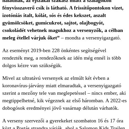
haladnak, az éjszakai szakasz miatt a szalagokon
fényvisszaverő csík is látható. A frissítőpontokon vizet,
izotóniás italt, kólát, sós és édes kekszet, aszalt
gyümölcsöket, gumicukrot, sajtot, olajbogyót,
csokoládét vehetnek magukhoz a versenyzők, a célban
meleg étellel várjuk őket”
– mondta a versenyigazgató.
Az eseményt 2019-ben 228 önkéntes segítségével
rendezték meg, a rendezőknek az idén még ennél is több
dolgos kézre van szükségük.
Mivel az ultratávú versenyek az elmúlt két évben a
koronavírus-járvány miatt elmaradtak, a versenyigazgató
szerint a mezőny tele van meglepetéssel – nincs ember, aki
megtippelhetné, kik végeznek az első háromban. A 2022-es
dobogósok eredményei jövő vasárnap délután várhatók.
A verseny szervezői a gyerekeket szombaton 16 és 17 óra
közt a Postás strandra várják, ahol a Salomon Kids Trailen