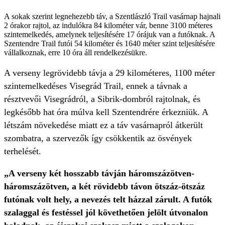
A sokak szerint legnehezebb táv, a Szentlászló Trail vasárnap hajnali
2 órakor rajtol, az indulókra 84 kilométer vár, benne 3100 méteres
szintemelkedés, amelynek teljesítésére 17 órájuk van a futóknak. A
Szentendre Trail futói 54 kilométer és 1640 méter szint teljesítésére
vállalkoznak, erre 10 óra áll rendelkezésükre.
A verseny legrövidebb távja a 29 kilométeres, 1100 méter
szintemelkedéses Visegrád Trail, ennek a távnak a
résztvevői Visegrádról, a Sibrik-dombról rajtolnak, és
legkésőbb hat óra múlva kell Szentendrére érkezniük. A
létszám növekedése miatt ez a táv vasárnapról átkerült
szombatra, a szervezők így csökkentik az ösvények
terhelését.
„A verseny két hosszabb távján háromszázötven-
háromszázötven, a két rövidebb távon ötszáz-ötszáz
futónak volt hely, a nevezés telt házzal zárult. A futók
szalaggal és festéssel jól követhetően jelölt útvonalon