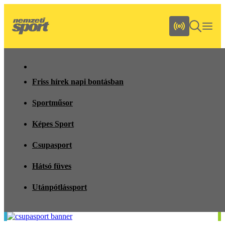
Friss hírek napi bontásban
Sportműsor
Képes Sport
Csupasport
Hátsó füves
Utánpótlássport