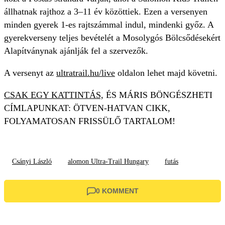
állhatnak rajthoz a 3–11 év közöttiek. Ezen a versenyen
minden gyerek 1-es rajtszámmal indul, mindenki győz. A
gyerekverseny teljes bevételét a Mosolygós Bölcsődésekért
Alapítványnak ajánlják fel a szervezők.
A versenyt az
ultratrail.hu/live
oldalon lehet majd követni.
CSAK EGY KATTINTÁS,
ÉS MÁRIS BÖNGÉSZHETI
CÍMLAPUNKAT: ÖTVEN-HATVAN CIKK,
FOLYAMATOSAN FRISSÜLŐ TARTALOM!
Csányi László
alomon Ultra-Trail Hungary
futás
0 KOMMENT